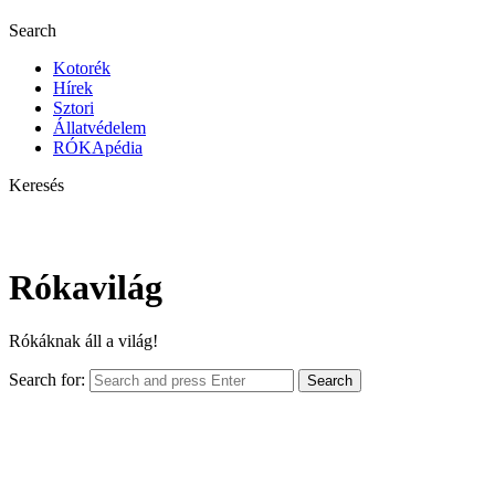
Search
Kotorék
Hírek
Sztori
Állatvédelem
RÓKApédia
Keresés
Rókavilág
Rókáknak áll a világ!
Search for:
Search