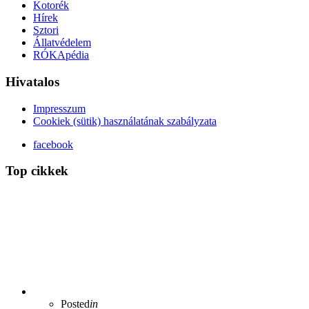
Kotorék
Hírek
Sztori
Állatvédelem
RÓKApédia
Hivatalos
Impresszum
Cookiek (sütik) használatának szabályzata
facebook
Top cikkek
Posted
in