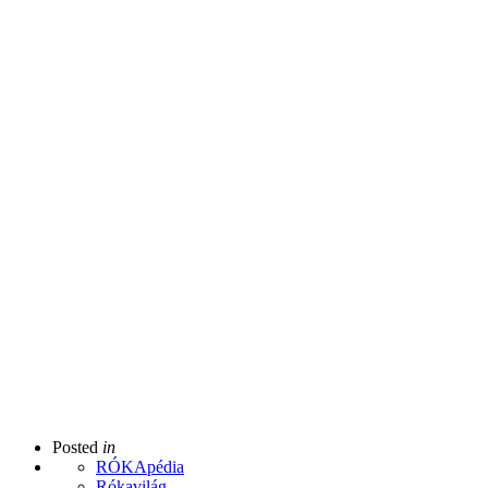
Posted
in
RÓKApédia
Rókavilág