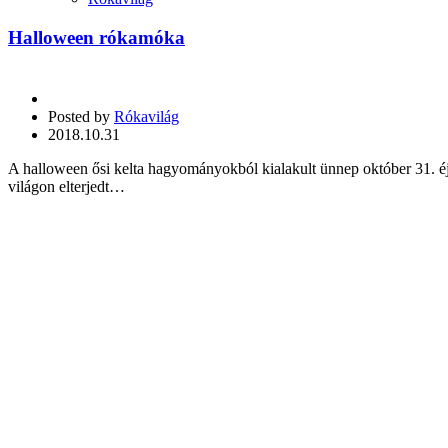
Halloween rókamóka
Posted by
Rókavilág
2018.10.31
A halloween ősi kelta hagyományokból kialakult ünnep október 31. éjs
világon elterjedt…