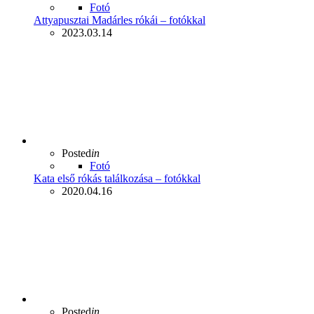
Fotó
Attyapusztai Madárles rókái – fotókkal
2023.03.14
Posted
in
Fotó
Kata első rókás találkozása – fotókkal
2020.04.16
Posted
in