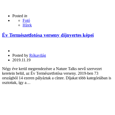
Posted
in
Fotó
Hírek
Év Természetfotósa verseny díjnyertes képei
Posted by
Rókavilág
2019.11.19
Négy éve kerül megrendezésre a Nature Talks nevű szervezet
keretein belül, az Év Természetfotósa verseny. 2019-ben 73
országból 14 ezeren pályáztak a címre. Díjakat több kategóriában is
osztottak, így a…