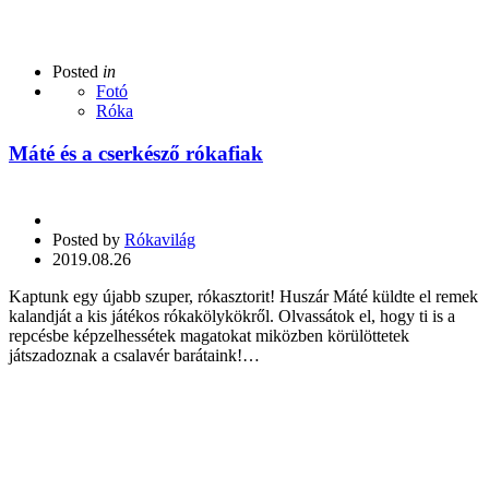
Posted
in
Fotó
Róka
Máté és a cserkésző rókafiak
Posted by
Rókavilág
2019.08.26
Kaptunk egy újabb szuper, rókasztorit! Huszár Máté küldte el remek
kalandját a kis játékos rókakölykökről. Olvassátok el, hogy ti is a
repcésbe képzelhessétek magatokat miközben körülöttetek
játszadoznak a csalavér barátaink!…