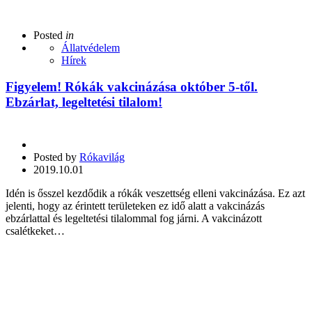
Posted
in
Állatvédelem
Hírek
Figyelem! Rókák vakcinázása október 5-től.
Ebzárlat, legeltetési tilalom!
Posted by
Rókavilág
2019.10.01
Idén is ősszel kezdődik a rókák veszettség elleni vakcinázása. Ez azt
jelenti, hogy az érintett területeken ez idő alatt a vakcinázás
ebzárlattal és legeltetési tilalommal fog járni. A vakcinázott
csalétkeket…