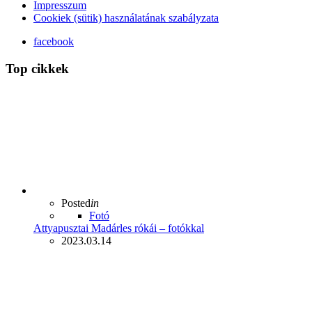
Impresszum
Cookiek (sütik) használatának szabályzata
facebook
Top cikkek
Posted
in
Fotó
Attyapusztai Madárles rókái – fotókkal
2023.03.14