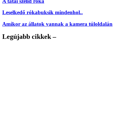
A tatai szelíd róka
Leselkedő rókabuksik mindenhol..
Amikor az állatok vannak a kamera túloldalán
Legújabb cikkek –