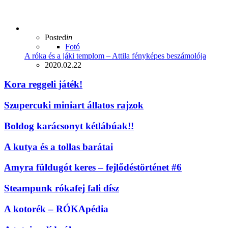
Posted
in
Fotó
A róka és a jáki templom – Attila fényképes beszámolója
2020.02.22
Kora reggeli játék!
Szupercuki miniart állatos rajzok
Boldog karácsonyt kétlábúak!!
A kutya és a tollas barátai
Amyra füldugót keres – fejlődéstörténet #6
Steampunk rókafej fali dísz
A kotorék – RÓKApédia