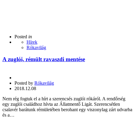
Posted
in
Hírek
Rókavilág
A zuglói, rémült ravaszdi mentése
Posted by
Rókavilág
2018.12.08
Nem rég fogtuk el a hírt a szerencsés zuglói rókáról. A rendőrség
egy zuglói családhoz hívta az Állatmentő Ligát. Szerencsétlen
csalavér barátunk rémületében berohant egy viszonylag zárt udvarba
és a…