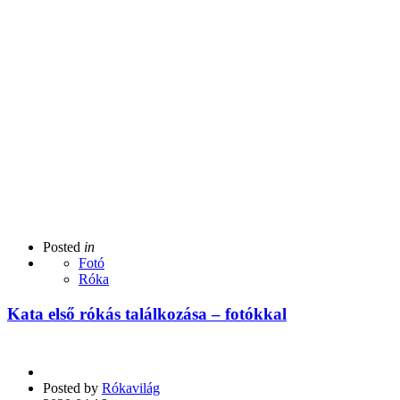
Posted
in
Fotó
Róka
Kata első rókás találkozása – fotókkal
Posted by
Rókavilág