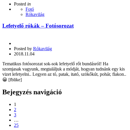
Posted
in
Fotó
Rókavilág
Lefetyelő rókák – Fotósorozat
Posted by
Rókavilág
2018.11.04
Tematikus fotósorozat sok-sok lefetyelő rőt bundásról! Ha
szomjasak vagyunk, megtaláljuk a módját, hogyan tudnánk egy kis
vizet lefetyelni.. Legyen az tó, patak, itató, szökőkút, pohár, flakon..
😀 [fblike]
Bejegyzés navigáció
1
2
3
…
25