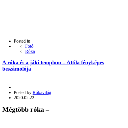
Posted
in
Fotó
Róka
A róka és a jáki templom – Attila fényképes
beszámolója
Posted by
Rókavilág
2020.02.22
Mégtöbb róka –