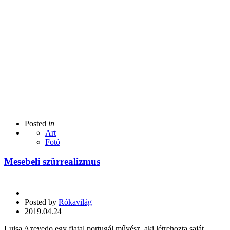
Posted
in
Art
Fotó
Mesebeli szürrealizmus
Posted by
Rókavilág
2019.04.24
Luisa Azevedo egy fiatal portugál művész, aki létrehozta saját