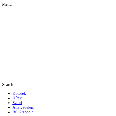
Menu
Search
Kotorék
Hírek
Sztori
Állatvédelem
RÓKApédia