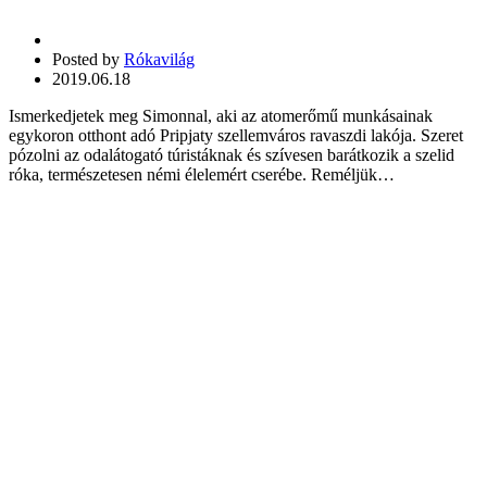
Posted by
Rókavilág
2019.06.18
Ismerkedjetek meg Simonnal, aki az atomerőmű munkásainak
egykoron otthont adó Pripjaty szellemváros ravaszdi lakója. Szeret
pózolni az odalátogató túristáknak és szívesen barátkozik a szelid
róka, természetesen némi élelemért cserébe. Reméljük…