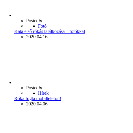
Posted
in
Fotó
Kata első rókás találkozása – fotókkal
2020.04.16
Posted
in
Hírek
Róka fogta mobiltelefon!
2020.04.06