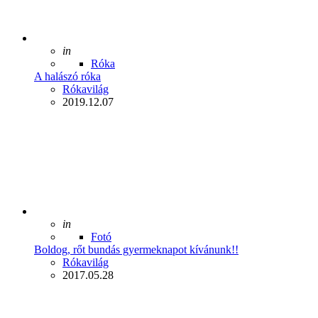
Posted
in
Róka
A halászó róka
Posted
Rókavilág
2019.12.07
Posted
in
Fotó
Boldog, rőt bundás gyermeknapot kívánunk!!
Posted
Rókavilág
2017.05.28