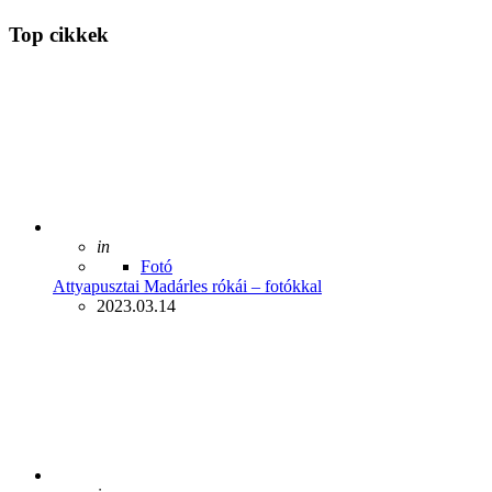
Top cikkek
Posted
in
Fotó
Attyapusztai Madárles rókái – fotókkal
2023.03.14