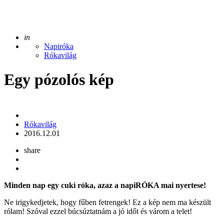
Posted
in
Napiróka
Rókavilág
Egy pózolós kép
Posted
Rókavilág
by
2016.12.01
share
Minden nap egy cuki róka, azaz a napiRÓKA mai nyertese!
Ne irigykedjetek, hogy fűben fetrengek! Ez a kép nem ma készült
rólam! Szóval ezzel búcsúztatnám a jó időt és várom a telet!