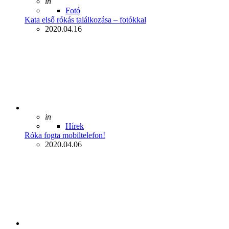
Posted
in
Fotó
Kata első rókás találkozása – fotókkal
2020.04.16
Posted
in
Hírek
Róka fogta mobiltelefon!
2020.04.06