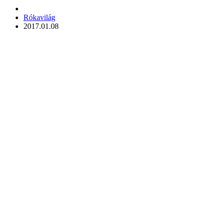
Posted
Rókavilág
by
2017.01.08