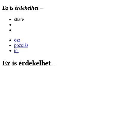
Ez is érdekelhet –
share
ősz
pózolás
tél
Ez is érdekelhet –