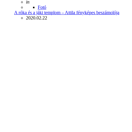
Posted
in
Fotó
A róka és a jáki templom – Attila fényképes beszámolója
2020.02.22