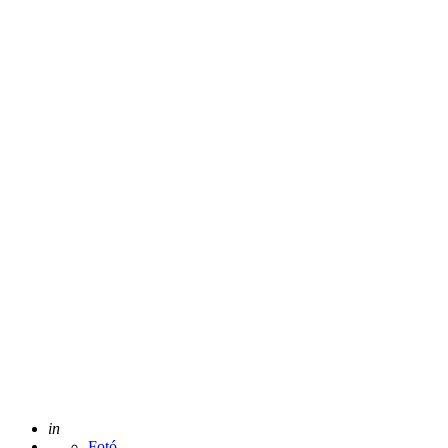
Posted
in
Fotó