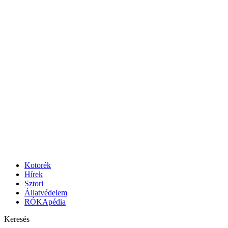
Menu
Search
Kotorék
Hírek
Sztori
Állatvédelem
RÓKApédia
Keresés