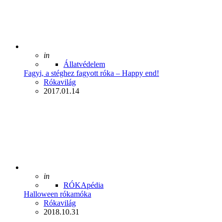
Posted
in
Állatvédelem
Fagyi, a stéghez fagyott róka – Happy end!
Posted
Rókavilág
2017.01.14
Posted
in
RÓKApédia
Halloween rókamóka
Posted
Rókavilág
2018.10.31