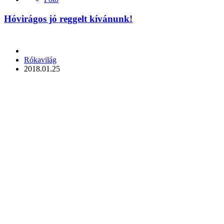
Hóvirágos jó reggelt kívánunk!
Posted
Rókavilág
by
2018.01.25