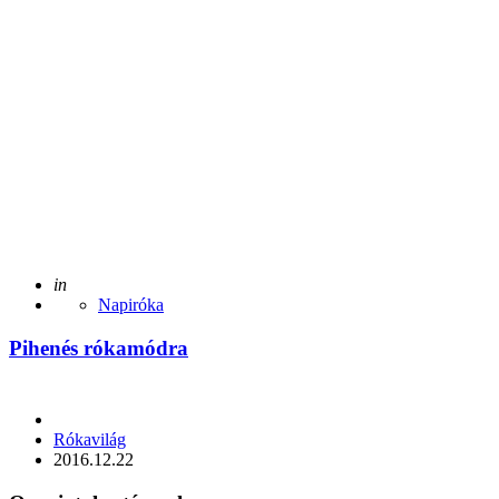
Posted
in
Napiróka
Pihenés rókamódra
Posted
Rókavilág
by
2016.12.22