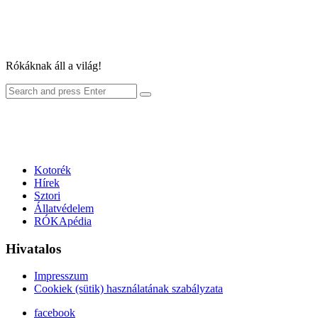
Rókáknak áll a világ!
Search
Search
for:
Kotorék
Hírek
Sztori
Állatvédelem
RÓKApédia
Hivatalos
Impresszum
Cookiek (sütik) használatának szabályzata
facebook