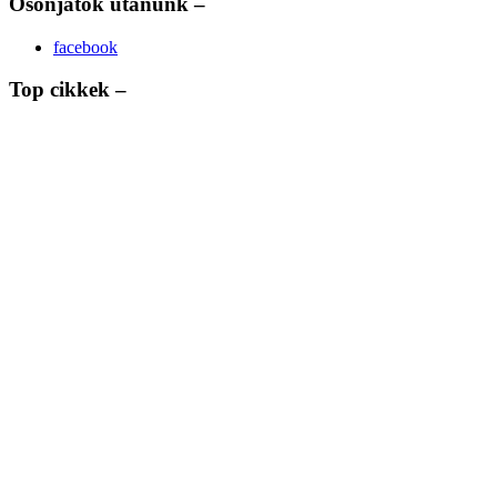
Osonjatok utánunk –
facebook
Top cikkek –