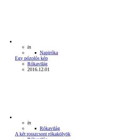
Posted
in
Napiróka
Egy pózolós kép
Posted
Rókavilág
2016.12.01
Posted
in
Rókavilág
A két rosszcsont rókakölyök