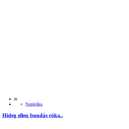
Posted
in
Napiróka
Hideg ellen bundás róka..