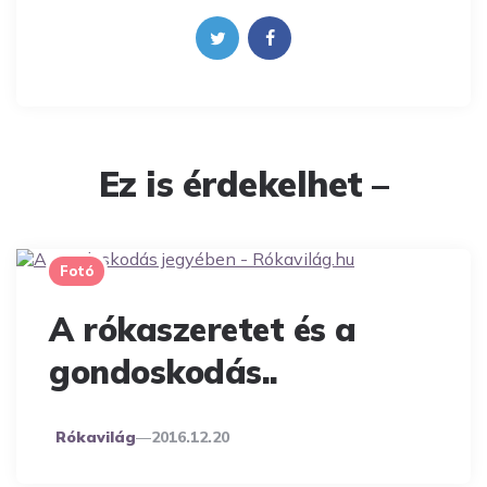
Ez is érdekelhet –
Fotó
A rókaszeretet és a
gondoskodás..
Posted
Rókavilág
2016.12.20
By