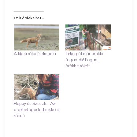
Ez is érdekelhet –
A tibeti róka életmódja
Tekergőt már örökbe
fogadták! Fogadj
örökbe rókát!
Happy és Szeszti – Az
örökbefogadott miskolci
rókafi