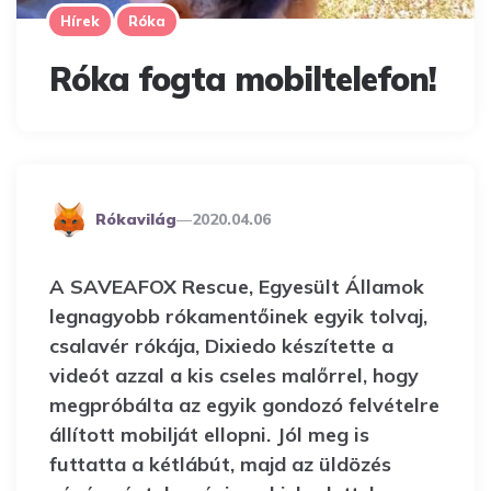
Hírek
Róka
Róka fogta mobiltelefon!
Posted
Rókavilág
2020.04.06
By
A SAVEAFOX Rescue, Egyesült Államok
legnagyobb rókamentőinek egyik tolvaj,
csalavér rókája, Dixiedo készítette a
videót azzal a kis cseles malőrrel, hogy
megpróbálta az egyik gondozó felvételre
állított mobilját ellopni. Jól meg is
futtatta a kétlábút, majd az üldözés