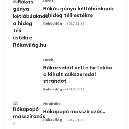
Divat
Rókás gúnya kétlábúaknak,
a hideg téli estékre
Posted
Rókavilág
2017.11.18
Hírek
Rókacsalád vette birtokba
a kihalt csíkszeredai
strandot
Posted
Rókavilág
2018.05.19
Napiróka
Rókapopó masszírozás..
Posted
Rókavilág
2017.01.26