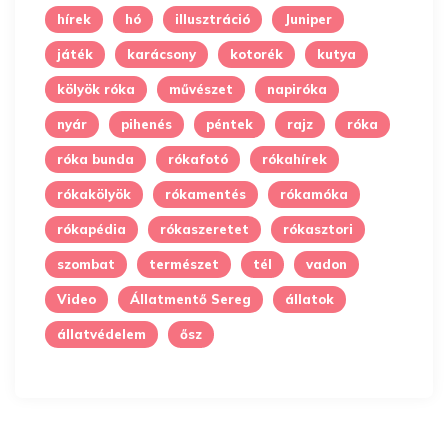
hírek
hó
illusztráció
Juniper
játék
karácsony
kotorék
kutya
kölyök róka
művészet
napiróka
nyár
pihenés
péntek
rajz
róka
róka bunda
rókafotó
rókahírek
rókakölyök
rókamentés
rókamóka
rókapédia
rókaszeretet
rókasztori
szombat
természet
tél
vadon
Video
Állatmentő Sereg
állatok
állatvédelem
ősz