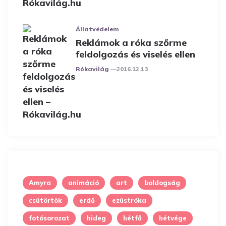
Állatvédelem
Reklámok a róka szőrme
feldolgozás és viselés ellen
Posted
Rókavilág
2016.12.13
Amyra
animáció
art
boldogság
csütörtök
erdő
ezüstróka
fotósorozat
hideg
hétfő
hétvége