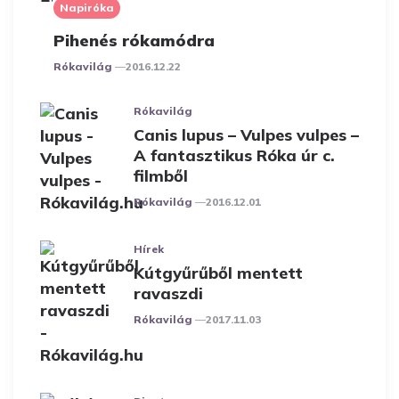
Napiróka
Pihenés rókamódra
Posted
Rókavilág
2016.12.22
Rókavilág
Canis lupus – Vulpes vulpes –
A fantasztikus Róka úr c.
filmből
Posted
Rókavilág
2016.12.01
Hírek
Kútgyűrűből mentett
ravaszdi
Posted
Rókavilág
2017.11.03