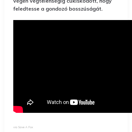
végén végtelenségig cukiskodott, hogy
feledtesse a gondozó bosszúságát.
v
ia Save A Fox