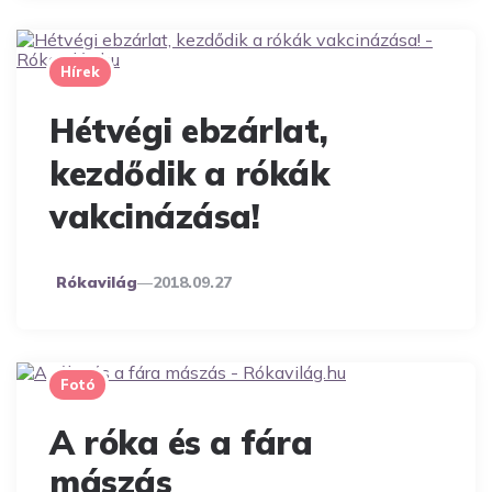
Hírek
Hétvégi ebzárlat,
kezdődik a rókák
vakcinázása!
Posted
Rókavilág
2018.09.27
By
Fotó
A róka és a fára
mászás