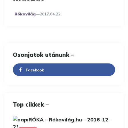
Posted
Rókavilág
2017.04.22
By
Osonjatok utánunk –
Facebook
Top cikkek –