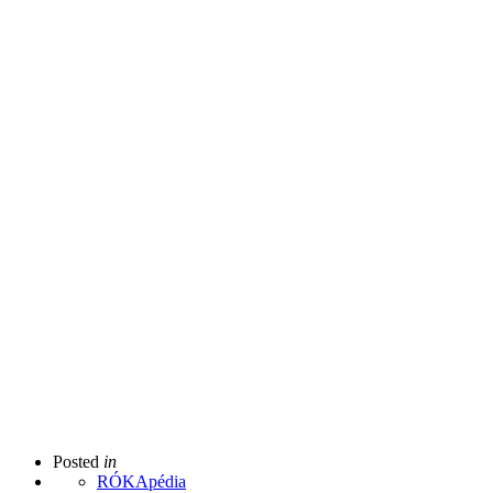
Posted
in
RÓKApédia