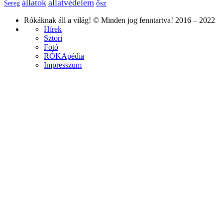
állatok
állatvédelem
ősz
Sereg
Rókáknak áll a világ! © Minden jog fenntartva! 2016 – 2022
Hírek
Sztori
Fotó
RÓKApédia
Impresszum