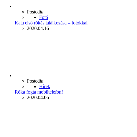
Posted
in
Fotó
Kata első rókás találkozása – fotókkal
2020.04.16
Posted
in
Hírek
Róka fogta mobiltelefon!
2020.04.06