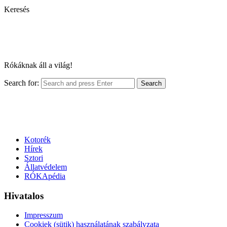
Keresés
Rókáknak áll a világ!
Search for:
Search
Kotorék
Hírek
Sztori
Állatvédelem
RÓKApédia
Hivatalos
Impresszum
Cookiek (sütik) használatának szabályzata