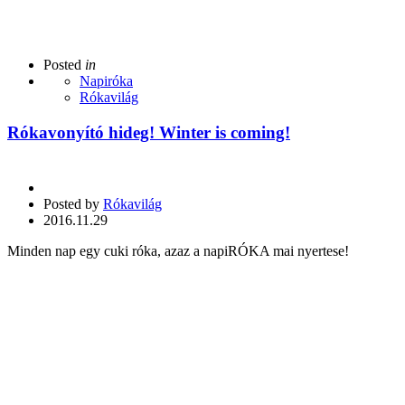
Posted
in
Napiróka
Rókavilág
Rókavonyító hideg! Winter is coming!
Posted by
Rókavilág
2016.11.29
Minden nap egy cuki róka, azaz a napiRÓKA mai nyertese!