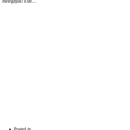
melegítjük! Este…
Posted
in