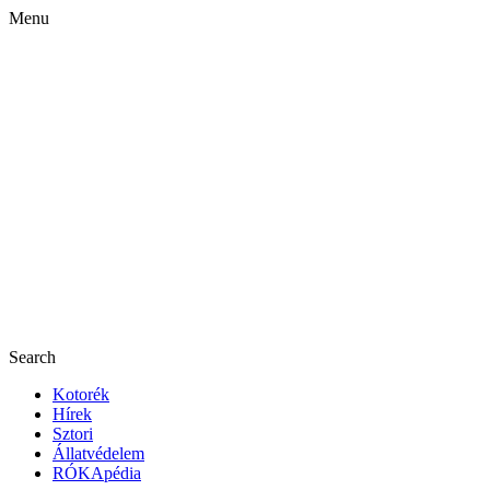
Menu
Search
Kotorék
Hírek
Sztori
Állatvédelem
RÓKApédia