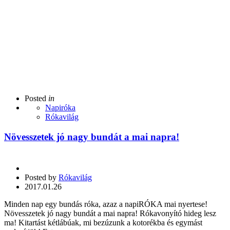
Posted
in
Napiróka
Rókavilág
Növesszetek jó nagy bundát a mai napra!
Posted by
Rókavilág
2017.01.26
Minden nap egy bundás róka, azaz a napiRÓKA mai nyertese!
Növesszetek jó nagy bundát a mai napra! Rókavonyító hideg lesz
ma! Kitartást kétlábúak, mi bezúzunk a kotorékba és egymást