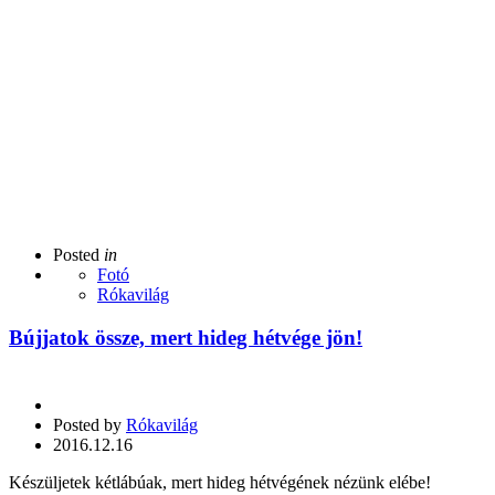
Posted
in
Fotó
Rókavilág
Bújjatok össze, mert hideg hétvége jön!
Posted by
Rókavilág
2016.12.16
Készüljetek kétlábúak, mert hideg hétvégének nézünk elébe!