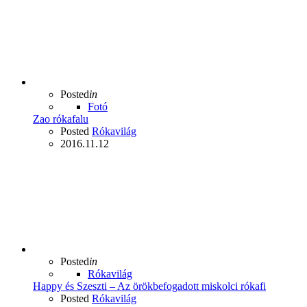
Posted
in
Fotó
Zao rókafalu
Posted
Rókavilág
2016.11.12
Posted
in
Rókavilág
Happy és Szeszti – Az örökbefogadott miskolci rókafi
Posted
Rókavilág