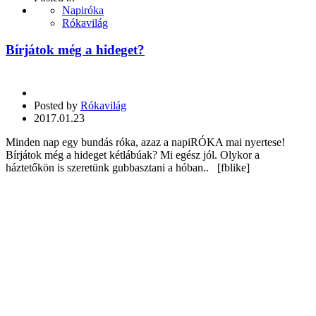
Napiróka
Rókavilág
Bírjátok még a hideget?
Posted by
Rókavilág
2017.01.23
Minden nap egy bundás róka, azaz a napiRÓKA mai nyertese!
Bírjátok még a hideget kétlábúak? Mi egész jól. Olykor a
háztetőkön is szeretünk gubbasztani a hóban.. [fblike]