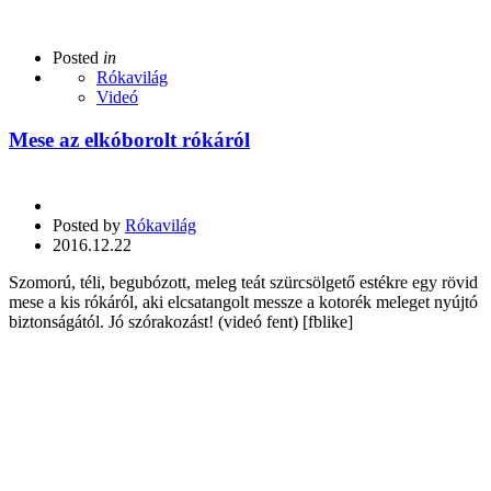
Posted
in
Rókavilág
Videó
Mese az elkóborolt rókáról
Posted by
Rókavilág
2016.12.22
Szomorú, téli, begubózott, meleg teát szürcsölgető estékre egy rövid
mese a kis rókáról, aki elcsatangolt messze a kotorék meleget nyújtó
biztonságától. Jó szórakozást! (videó fent) [fblike]