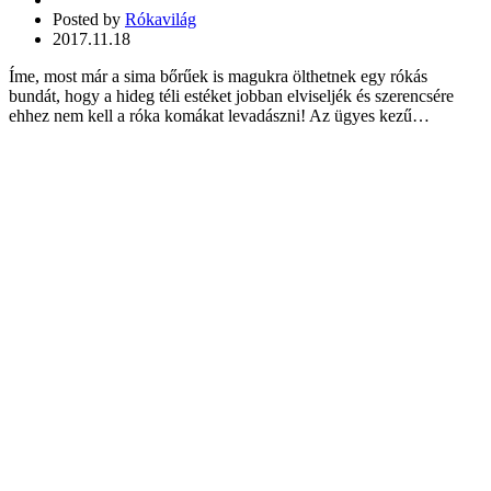
Posted by
Rókavilág
2017.11.18
Íme, most már a sima bőrűek is magukra ölthetnek egy rókás
bundát, hogy a hideg téli estéket jobban elviseljék és szerencsére
ehhez nem kell a róka komákat levadászni! Az ügyes kezű…