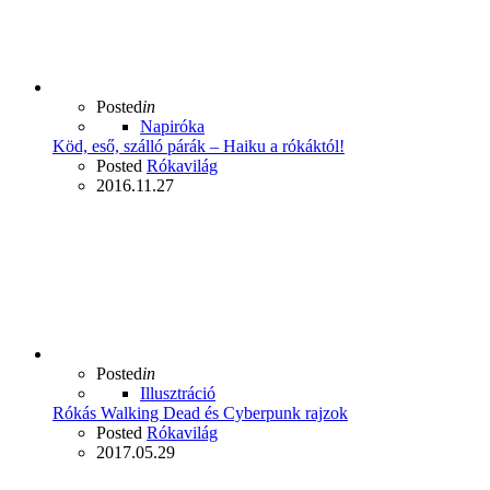
Posted
in
Napiróka
Köd, eső, szálló párák – Haiku a rókáktól!
Posted
Rókavilág
2016.11.27
Posted
in
Illusztráció
Rókás Walking Dead és Cyberpunk rajzok
Posted
Rókavilág
2017.05.29