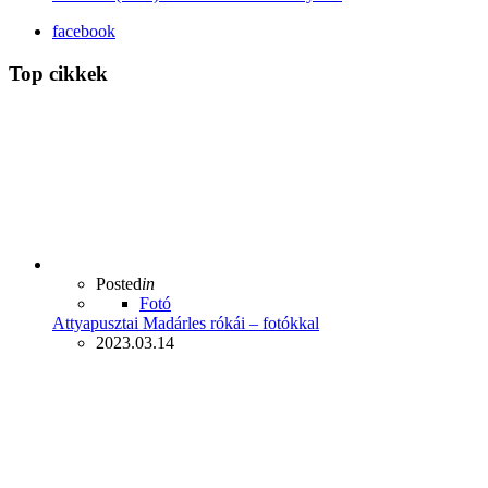
facebook
Top cikkek
Posted
in
Fotó
Attyapusztai Madárles rókái – fotókkal
2023.03.14