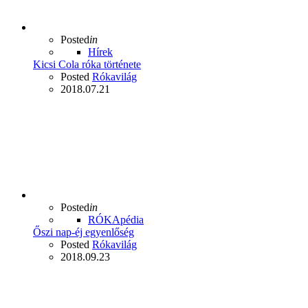
Posted
in
Hírek
Kicsi Cola róka története
Posted
Rókavilág
2018.07.21
Posted
in
RÓKApédia
Őszi nap-éj egyenlőség
Posted
Rókavilág
2018.09.23