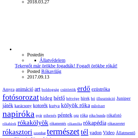
2018.03.27
Posted
in
Állatvédelem
Tekergőt már örökbe fogadták! Fogadj örökbe rókát!
Posted
Rókavilág
2017.09.13
erdő
art
animáció
ezüstróka
Amyra
boldogság
csütörtök
fotósorozat
hétfő
hideg
Juniper
hírek
hétvége
hó
illusztráció
kölyök róka
játék
kotorék
kutya
karácsony
művészet
napiróka
péntek
róka
rókafotó
pihenés
nyár
rajz
róka bunda
rókakölyök
rókapédia
rókamentés
rókaszeretet
rókahírek
rókamóka
természet
rókasztori
tél
vadon
Video
Állatmentő
szombat