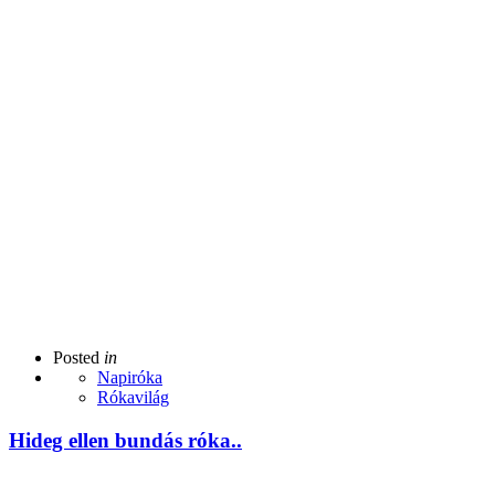
Posted
in
Napiróka
Rókavilág
Hideg ellen bundás róka..