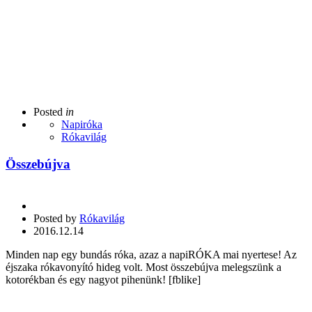
Posted
in
Napiróka
Rókavilág
Összebújva
Posted by
Rókavilág
2016.12.14
Minden nap egy bundás róka, azaz a napiRÓKA mai nyertese! Az
éjszaka rókavonyító hideg volt. Most összebújva melegszünk a
kotorékban és egy nagyot pihenünk! [fblike]