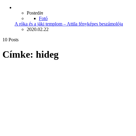
Posted
in
Fotó
A róka és a jáki templom – Attila fényképes beszámolója
2020.02.22
10 Posts
Címke:
hideg