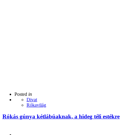
Posted
in
Divat
Rókavilág
Rókás gúnya kétlábúaknak, a hideg téli estékre