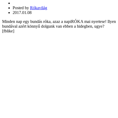
Posted by
Rókavilág
2017.01.08
Minden nap egy bundás róka, azaz a napiRÓKA mai nyertese! Ilyen
bundával azért könnyű dolgunk van ebben a hidegben, ugye?
[fblike]