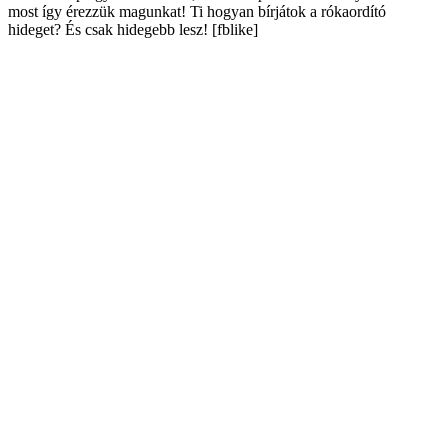
most így érezzük magunkat! Ti hogyan bírjátok a rókaordító
hideget? És csak hidegebb lesz! [fblike]