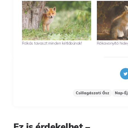
Rókás tavaszt minden kétlábúnak!
Rókavonyító hideg
Csillagászati Ősz
Nap-Éj
Ez is érdekelhet –