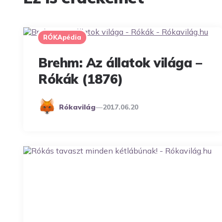
RÓKApédia
Brehm: Az állatok világa –
Rókák (1876)
Posted
Rókavilág
2017.06.20
By