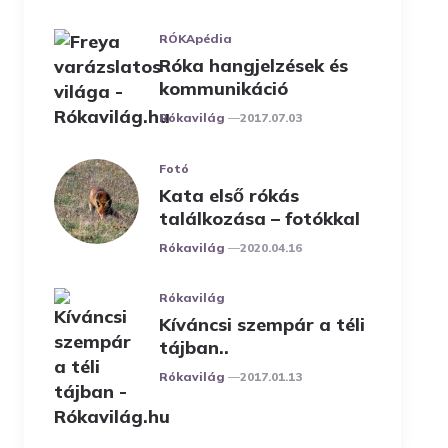
RÓKApédia
Róka hangjelzések és
kommunikáció
Posted
Rókavilág
2017.07.03
Fotó
Kata első rókás
találkozása – fotókkal
Posted
Rókavilág
2020.04.16
Rókavilág
Kíváncsi szempár a téli
tájban..
Posted
Rókavilág
2017.01.13