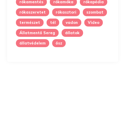
rókamentés
rókamóka
rókapédia
rókaszeretet
rókasztori
szombat
természet
tél
vadon
Video
Állatmentő Sereg
állatok
állatvédelem
ősz