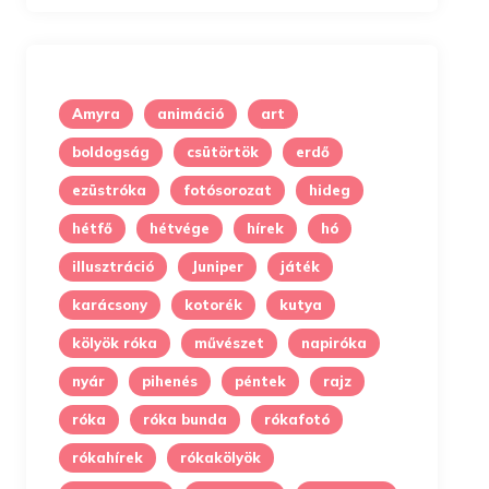
Amyra
animáció
art
boldogság
csütörtök
erdő
ezüstróka
fotósorozat
hideg
hétfő
hétvége
hírek
hó
illusztráció
Juniper
játék
karácsony
kotorék
kutya
kölyök róka
művészet
napiróka
nyár
pihenés
péntek
rajz
róka
róka bunda
rókafotó
rókahírek
rókakölyök