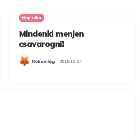
Napiróka
Mindenki menjen
csavarogni!
Posted
Rókavilág
2016.11.24
By