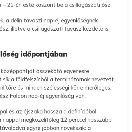
– 21-én este köszönt be a csillagászati ősz.
k, a délin tavaszi nap-éj egyenlőségnek
sz, illetve a csillagászati tavasz kezdete is
nlőség időpontjában
d középpontját összekötő egyenesre
 sík a földfelszínből a terminátornak nevezett
nlítőre és minden szélességi körre merőleges;
gész Földön nap-éj egyenlőség van.
al és az éjszaka hossza a definícióból
 nappal megközelítőleg 12 perccel hosszabb
l távolodva egyre jobban növekszik: a