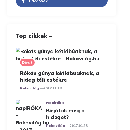
Facebook
Top cikkek –
Divat
Rókás gúnya kétlábúaknak, a
hideg téli estékre
Posted
Rókavilág
2017.11.18
Napiróka
Bírjátok még a
hideget?
Posted
Rókavilág
2017.01.23