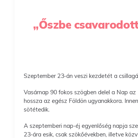
„Őszbe csavarodott
Szeptember 23-án veszi kezdetét a csillagá
Vasárnap 90 fokos szögben delel a Nap az E
hossza az egész Földön ugyanakkora. Innen
sötétedik.
A szeptemberi nap-éj egyenlőség napja szep
23-ára esik, csak szökőévekben, illetve közve