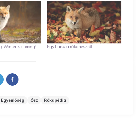
! Winter is coming!
Egy haiku a rókaneszről..
 Egyenlőség
Ősz
Rókapédia