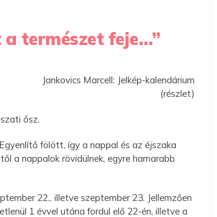
 a természet feje…”
Jankovics Marcell: Jelkép-kalendárium
(részlet)
szati ősz.
gyenlítő fölött, így a nappal és az éjszaka
től a nappalok rövidülnek, egyre hamarabb
tember 22., illetve szeptember 23. Jellemzően
tlenül 1 évvel utána fordul elő 22-én, illetve a