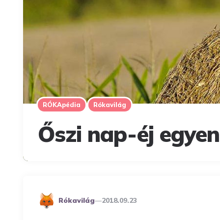
RÓKApédia
Rókavilág
Őszi nap-éj egyen
Posted
Rókavilág
2018.09.23
By