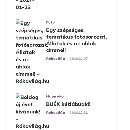
Fotó
Egy szépséges,
tematikus fotósorozat.
Állatok és az ablak
címmel!
Posted
Rókavilág
2016.12.07
Napiróka
BUÉK kétlábúak!!
Posted
Rókavilág
2016.12.31