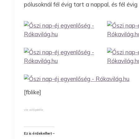
pólusoknál fél évig tart a nappal, és fél évig
[fblike]
via wikipédia
Ez is érdekelhet –