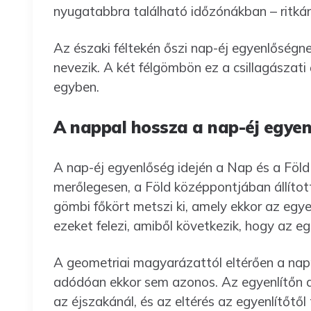
nyugatabbra található időzónákban – ritkán 
Az északi féltekén őszi nap-éj egyenlőségne
nevezik. A két félgömbön ez a csillagászati ő
egyben.
A nappal hossza a nap-éj egye
A nap-éj egyenlőség idején a Nap és a Föl
merőlegesen, a Föld középpontjában állított
gömbi főkört metszi ki, amely ekkor az egye
ezeket felezi, amiből következik, hogy az e
A geometriai magyarázattól eltérően a napp
adódóan ekkor sem azonos. Az egyenlítőn a
az éjszakánál, és az eltérés az egyenlítőtő