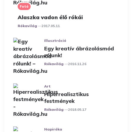
Fotó
Alaszka vadon élő rókái
Posted
Rókavilág
2017.05.11
Illusztráció
Egy kreatív ábrázolásmód
rólunk!
Posted
Rókavilág
2016.11.26
Art
Hiperrealisztikus
festmények
Posted
Rókavilág
2018.05.17
Napiróka