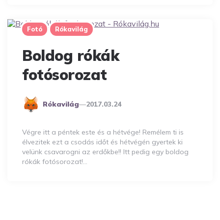
Fotó
Rókavilág
Boldog rókák
fotósorozat
Posted
Rókavilág
2017.03.24
By
Végre itt a péntek este és a hétvége! Remélem ti is
élvezitek ezt a csodás időt és hétvégén gyertek ki
velünk csavarogni az erdőkbe!! Itt pedig egy boldog
rókák fotósorozat!…