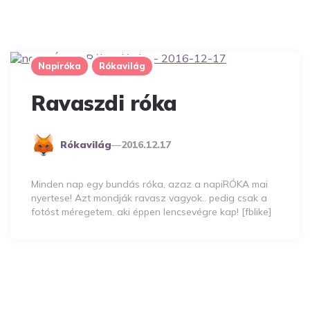
Napiróka
Rókavilág
Ravaszdi róka
Posted
Rókavilág
2016.12.17
By
Minden nap egy bundás róka, azaz a napiRÓKA mai
nyertese! Azt mondják ravasz vagyok.. pedig csak a
fotóst méregetem, aki éppen lencsevégre kap! [fblike]