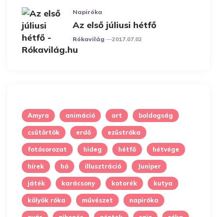
Napiróka
Az első júliusi hétfő
Posted
Rókavilág
2017.07.02
Amyra
animáció
art
boldogság
csütörtök
erdő
ezüstróka
fotósorozat
hideg
hétfő
hétvége
hírek
hó
illusztráció
Juniper
játék
karácsony
kotorék
kutya
kölyök róka
művészet
napiróka