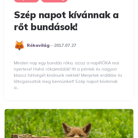
Szép napot kívánnak a
rőt bundások!
Posted
Rókavilág
2017.07.27
By
Minden nap egy bundás róka, azaz a napiRÓKA mai
nyertese! Hahó rókaimádók! Itt a péntek és nagyon
klassz hétvégét kívánunk nektek! Menjetek erdőkbe és
látogassatok meg bennünket! Szép napot kívánnak
a…