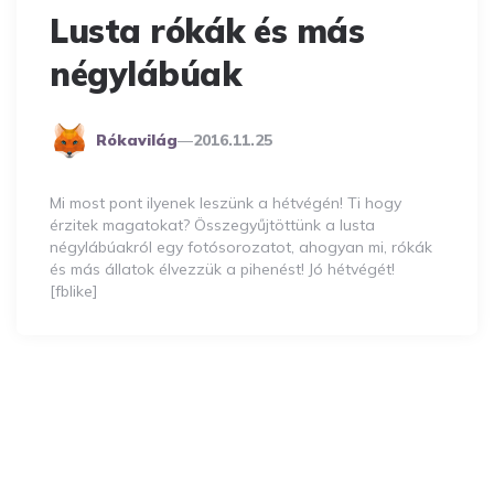
Lusta rókák és más
négylábúak
Posted
Rókavilág
2016.11.25
By
Mi most pont ilyenek leszünk a hétvégén! Ti hogy
érzitek magatokat? Összegyűjtöttünk a lusta
négylábúakról egy fotósorozatot, ahogyan mi, rókák
és más állatok élvezzük a pihenést! Jó hétvégét!
[fblike]