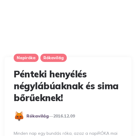
Napiróka
Rókavilág
Pénteki henyélés
négylábúaknak és sima
bőrűeknek!
Posted
Rókavilág
2016.12.09
By
Minden nap egy bundás róka, azaz a napiRÓKA mai