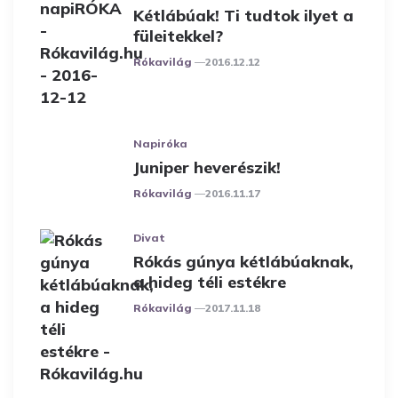
Kétlábúak! Ti tudtok ilyet a
füleitekkel?
Posted
Rókavilág
2016.12.12
Napiróka
Juniper heverészik!
Posted
Rókavilág
2016.11.17
Divat
Rókás gúnya kétlábúaknak,
a hideg téli estékre
Posted
Rókavilág
2017.11.18