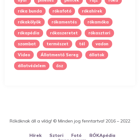
nyár
pihenés
péntek
rajz
róka
róka bunda
rókafotó
rókahírek
rókakölyök
rókamentés
rókamóka
rókapédia
rókaszeretet
rókasztori
szombat
természet
tél
vadon
Video
Állatmentő Sereg
állatok
állatvédelem
ősz
Rókáknak áll a világ! © Minden jog fenntartva! 2016 – 2022
Hírek
Sztori
Fotó
RÓKApédia