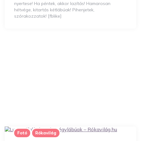
nyertese! Ha péntek, akkor lazítás! Hamarosan
hétvége, kitartás kétlábúak! Pihenjetek,
szórakozzatok! [fblike]
Fotó
Rókavilág