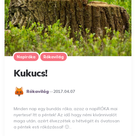
Napiróka
Rókavilág
Kukucs!
Posted
Rókavilág
2017.04.07
By
Minden nap egy bundás róka, azaz a napiRÓKA mai
nyertese! Itt a péntek! Az idő hagy némi kívánnivalót
maga után, azért élvezzétek a hétvégét és óvatosan
a péntek esti rókázással! 🙂…