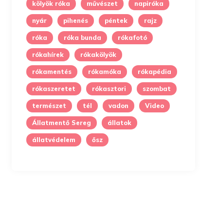
kölyök róka
művészet
napiróka
nyár
pihenés
péntek
rajz
róka
róka bunda
rókafotó
rókahírek
rókakölyök
rókamentés
rókamóka
rókapédia
rókaszeretet
rókasztori
szombat
természet
tél
vadon
Video
Állatmentő Sereg
állatok
állatvédelem
ősz