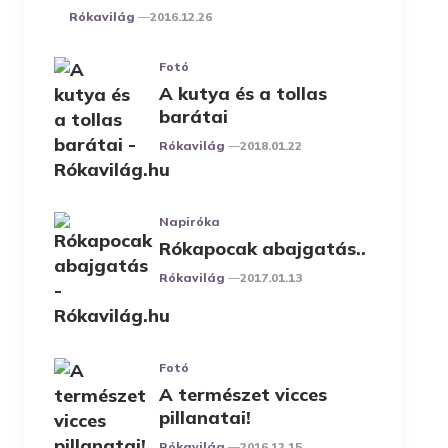
Posted
Rókavilág
2016.12.26
Fotó
A kutya és a tollas
barátai
Posted
Rókavilág
2018.01.22
Napiróka
Rókapocak abajgatás..
Posted
Rókavilág
2017.01.13
Fotó
A természet vicces
pillanatai!
Posted
Rókavilág
2016.12.15