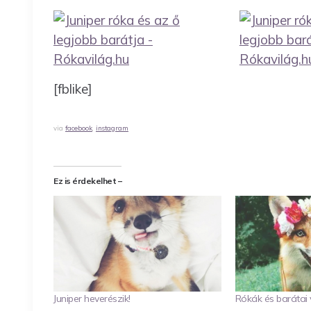
[fblike]
via
facebook
,
instagram
Ez is érdekelhet –
Juniper heverészik!
Rókák és barátai