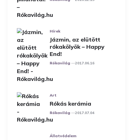
Hírek
Jázmin, az elütött
rókakölyök – Happy
End!
Posted
Rókavilág
2017.06.16
Art
Rókás kerámia
Posted
Rókavilág
2017.07.04
Állatvédelem