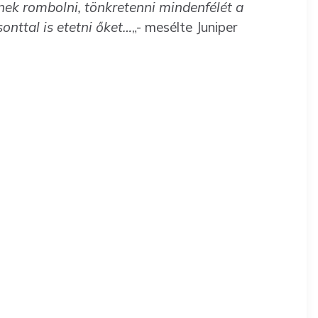
nek rombolni, tönkretenni mindenfélét a
onttal is etetni őket…
„- mesélte Juniper