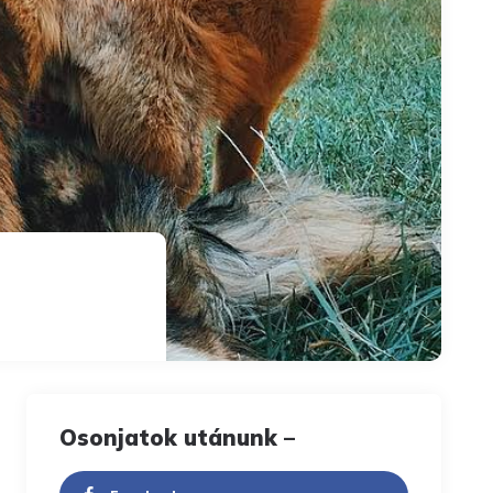
Osonjatok utánunk –