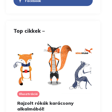
Facebook
Top cikkek –
Illusztráció
Rajzolt rókák karácsony
alkalmából!