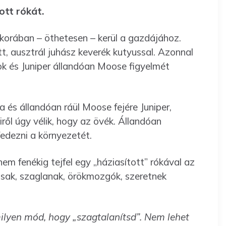
ott rókát.
 korában – öthetesen – kerül a gazdájához.
, ausztrál juhász keverék kutyussal. Azonnal
ok és Juniper állandóan Moose figyelmét
 és állandóan ráül Moose fejére Juniper,
ről úgy vélik, hogy az övék. Állandóan
fedezni a környezetét.
em fenékig tejfel egy „háziasított” rókával az
osak, szaglanak, örökmozgók, szeretnek
ilyen mód, hogy „szagtalanítsd”. Nem lehet