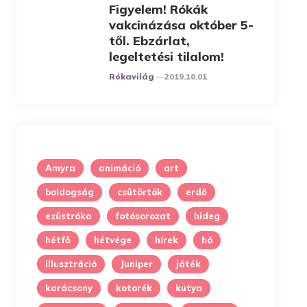
Figyelem! Rókák
vakcinázása október 5-
től. Ebzárlat,
legeltetési tilalom!
Posted
Rókavilág
2019.10.01
Amyra
animáció
art
boldogság
csütörtök
erdő
ezüstróka
fotósorozat
hideg
hétfő
hétvége
hírek
hó
illusztráció
Juniper
játék
karácsony
kotorék
kutya