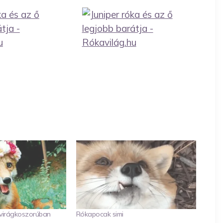
 virágkoszorúban
Rókapocak simi