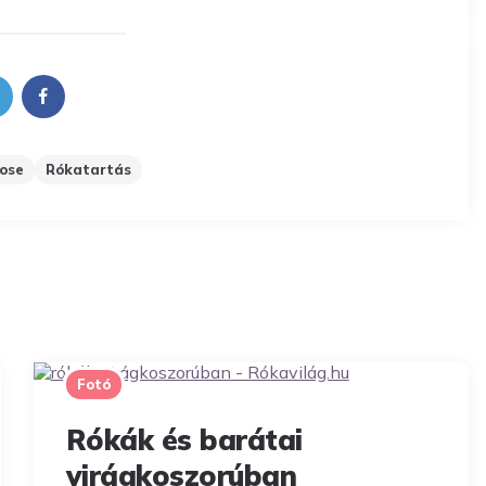
ose
Rókatartás
Fotó
Rókák és barátai
virágkoszorúban