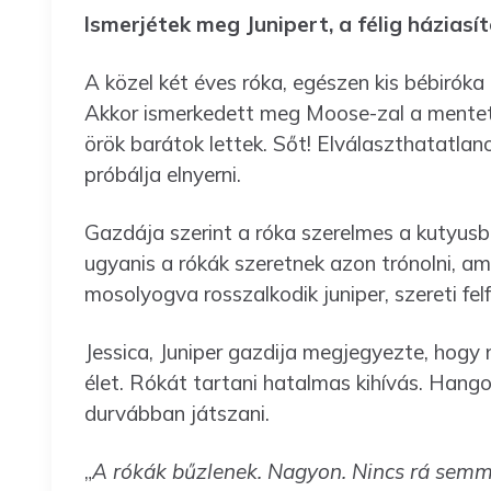
Ismerjétek meg Junipert, a félig háziasít
A közel két éves róka, egészen kis bébiróka
Akkor ismerkedett meg Moose-zal a mentett
örök barátok lettek. Sőt! Elválaszthatatlan
próbálja elnyerni.
Gazdája szerint a róka szerelmes a kutyusba
ugyanis a rókák szeretnek azon trónolni, ami
mosolyogva rosszalkodik juniper, szereti fel
Jessica, Juniper gazdija megjegyezte, hogy n
élet. Rókát tartani hatalmas kihívás. Hang
durvábban játszani.
„
A rókák bűzlenek. Nagyon. Nincs rá semm