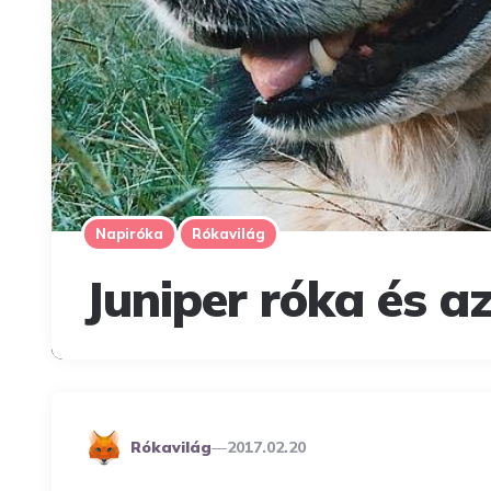
Napiróka
Rókavilág
Juniper róka és az
Posted
Rókavilág
2017.02.20
By