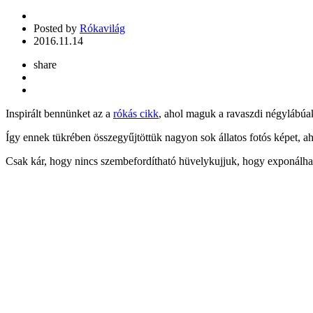
Posted by
Rókavilág
2016.11.14
share
Inspirált bennünket az a
rókás cikk
, ahol maguk a ravaszdi négylábúak
Így ennek tükrében összegyűjtöttük nagyon sok állatos fotós képet, 
Csak kár, hogy nincs szembefordítható hüvelykujjuk, hogy exponálha