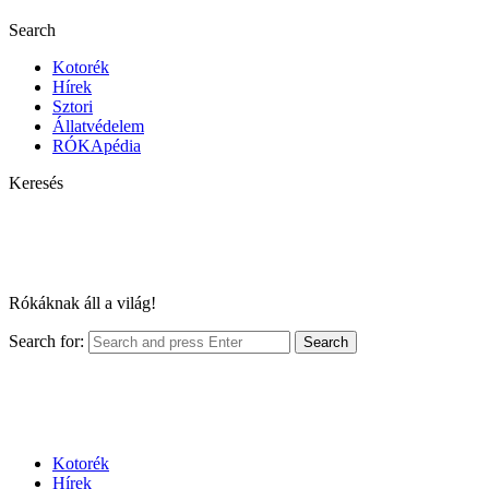
Search
Kotorék
Hírek
Sztori
Állatvédelem
RÓKApédia
Keresés
Rókáknak áll a világ!
Search for:
Search
Kotorék
Hírek