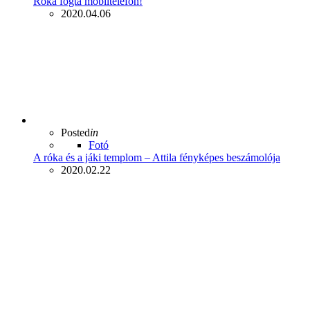
Róka fogta mobiltelefon!
2020.04.06
Posted
in
Fotó
A róka és a jáki templom – Attila fényképes beszámolója
2020.02.22