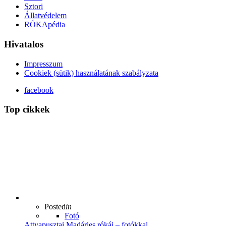
Sztori
Állatvédelem
RÓKApédia
Hivatalos
Impresszum
Cookiek (sütik) használatának szabályzata
facebook
Top cikkek
Posted
in
Fotó
Attyapusztai Madárles rókái – fotókkal