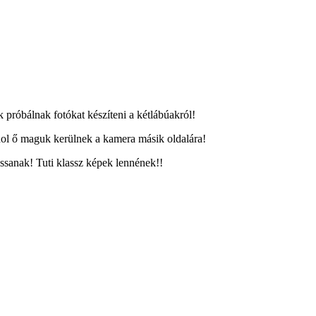
 próbálnak fotókat készíteni a kétlábúakról!
ahol ő maguk kerülnek a kamera másik oldalára!
ssanak! Tuti klassz képek lennének!!