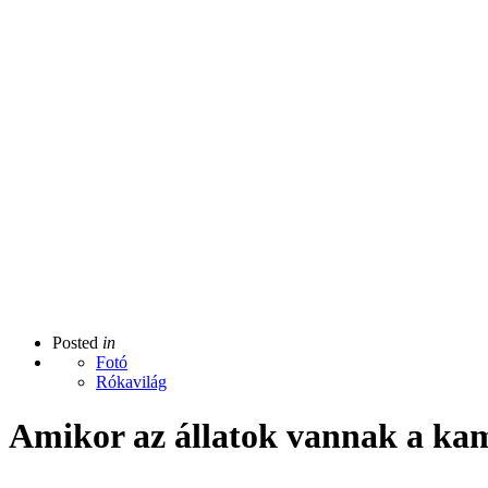
Posted
in
Fotó
Rókavilág
Amikor az állatok vannak a kam