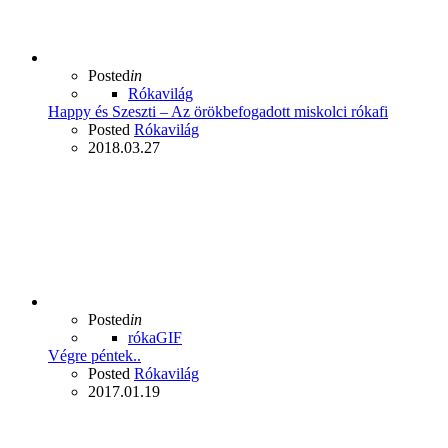
Posted
in
Rókavilág
Happy és Szeszti – Az örökbefogadott miskolci rókafi
Posted
Rókavilág
2018.03.27
Posted
in
rókaGIF
Végre péntek..
Posted
Rókavilág
2017.01.19