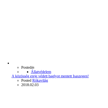
Posted
in
Állatvédelem
A közösség ereje védett baglyot mentett Isaszegen!
Posted
Rókavilág
2018.02.03