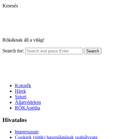
Keresés
Rókáknak áll a világ!
Search for:
Search
Kotorék
Hírek
Sztori
Állatvédelem
RÓKApédia
Hivatalos
Impresszum
Cookiek (sütik) használatának szabályzata