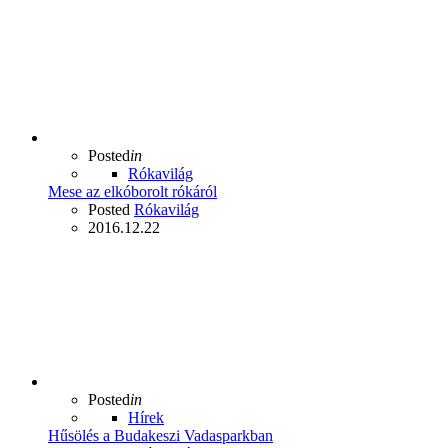
Posted
in
Rókavilág
Mese az elkóborolt rókáról
Posted
Rókavilág
2016.12.22
Posted
in
Hírek
Hűsölés a Budakeszi Vadasparkban