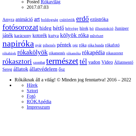
Posted
Rókavilág
2017.07.03
erdő
art
animáció
ezüstróka
Amyra
boldogság
csütörtök
fotósorozat
hétfő
hideg
Juniper
hírek
hétvége
hó
illusztráció
kölyök róka
játék
kotorék
kutya
karácsony
művészet
napiróka
péntek
róka
rókafotó
pihenés
nyár
rajz
róka bunda
rókakölyök
rókapédia
rókamentés
rókaszeretet
rókahírek
rókamóka
természet
rókasztori
tél
vadon
Video
Állatmentő
szombat
állatok
állatvédelem
ősz
Sereg
Rókáknak áll a világ! © Minden jog fenntartva! 2016 – 2022
Hírek
Sztori
Fotó
RÓKApédia
Impresszum