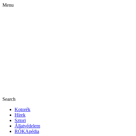
Menu
Search
Kotorék
Hírek
Sztori
Állatvédelem
RÓKApédia