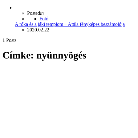
Posted
in
Fotó
A róka és a jáki templom – Attila fényképes beszámolója
2020.02.22
1 Posts
Címke:
nyünnyögés