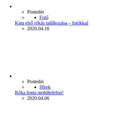
Posted
in
Fotó
Kata első rókás találkozása – fotókkal
2020.04.16
Posted
in
Hírek
Róka fogta mobiltelefon!
2020.04.06