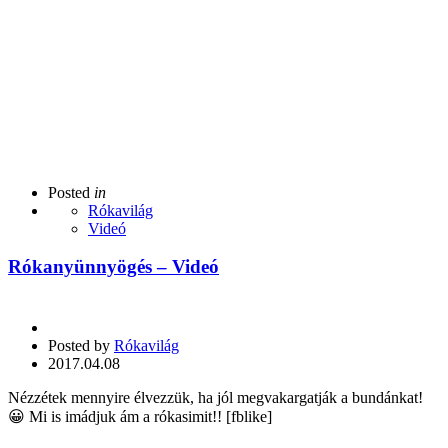
Posted
in
Rókavilág
Videó
Rókanyünnyögés – Videó
Posted by
Rókavilág
2017.04.08
Nézzétek mennyire élvezzük, ha jól megvakargatják a bundánkat!
😀 Mi is imádjuk ám a rókasimit!! [fblike]