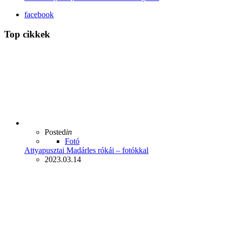
facebook
Top cikkek
Posted
in
Fotó
Attyapusztai Madárles rókái – fotókkal
2023.03.14