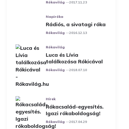
Posted
Rókavilág
2017.11.23
Napiróka
Rádiós, a sivatagi róka
Posted
Rókavilág
2016.12.13
Rókavilág
Luca és Lívia
találkozása Rókicával
Posted
Rókavilág
2018.07.10
Hírek
Rókacsalád-egyesítés.
Igazi rókaboldogság!
Posted
Rókavilág
2017.04.29