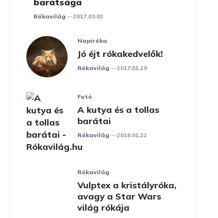
barátsága
Posted
Rókavilág
2017.03.02
Napiróka
Jó éjt rókakedvelők!
Posted
Rókavilág
2017.01.29
Fotó
A kutya és a tollas
barátai
Posted
Rókavilág
2018.01.22
Rókavilág
Vulptex a kristályróka,
avagy a Star Wars
világ rókája