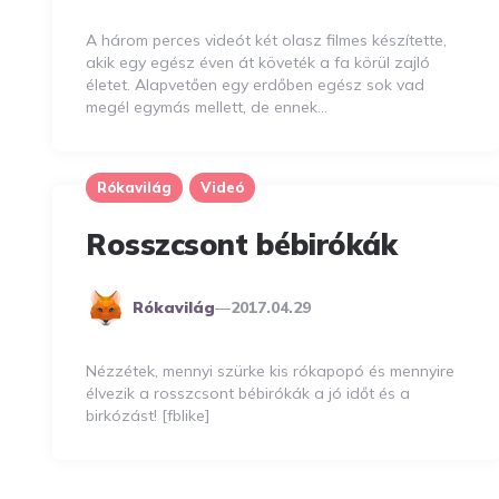
A három perces videót két olasz filmes készítette,
akik egy egész éven át követék a fa körül zajló
életet. Alapvetően egy erdőben egész sok vad
megél egymás mellett, de ennek…
Rókavilág
Videó
Rosszcsont bébirókák
Posted
Rókavilág
2017.04.29
By
Nézzétek, mennyi szürke kis rókapopó és mennyire
élvezik a rosszcsont bébirókák a jó időt és a
birkózást! [fblike]