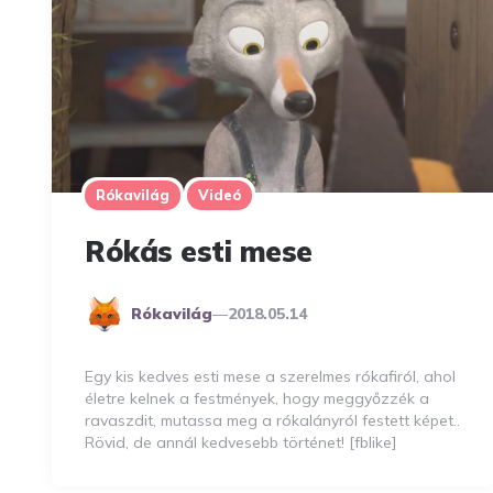
Rókavilág
Videó
Rókás esti mese
Posted
Rókavilág
2018.05.14
By
Egy kis kedves esti mese a szerelmes rókafiról, ahol
életre kelnek a festmények, hogy meggyőzzék a
ravaszdit, mutassa meg a rókalányról festett képet..
Rövid, de annál kedvesebb történet! [fblike]