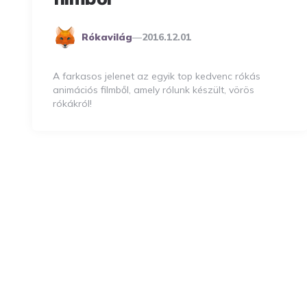
Posted
Rókavilág
2016.12.01
By
A farkasos jelenet az egyik top kedvenc rókás
animációs filmből, amely rólunk készült, vörös
rókákról!