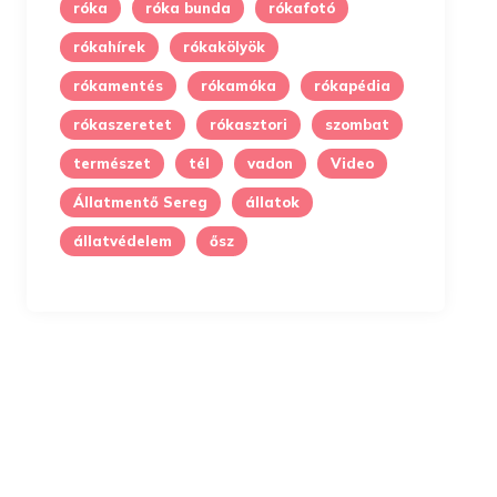
róka
róka bunda
rókafotó
rókahírek
rókakölyök
rókamentés
rókamóka
rókapédia
rókaszeretet
rókasztori
szombat
természet
tél
vadon
Video
Állatmentő Sereg
állatok
állatvédelem
ősz