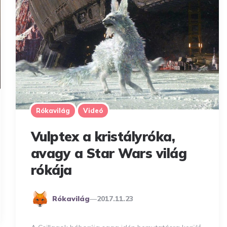
Rókavilág
Videó
Vulptex a kristályróka,
avagy a Star Wars világ
rókája
Posted
Rókavilág
2017.11.23
By