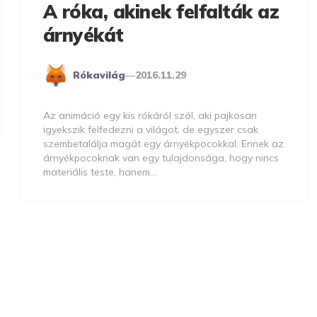
A róka, akinek felfalták az
árnyékát
Posted
Rókavilág
2016.11.29
By
Az animáció egy kis rókáról szól, aki pajkosan
igyekszik felfedezni a világot, de egyszer csak
szembetalálja magát egy árnyékpocokkal. Ennek az
árnyékpocoknak van egy tulajdonsága, hogy nincs
materiális teste, hanem…