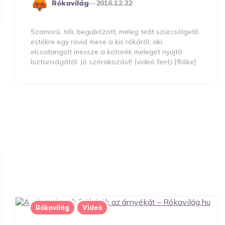
Posted
Rókavilág
2016.12.22
By
Szomorú, téli, begubózott, meleg teát szürcsölgető
estékre egy rövid mese a kis rókáról, aki
elcsatangolt messze a kotorék meleget nyújtó
biztonságától. Jó szórakozást! (videó fent) [fblike]
Rókavilág
Videó