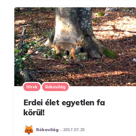
Hírek
Rókavilág
Erdei élet egyetlen fa
körül!
Posted
Rókavilág
2017.07.25
By