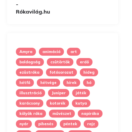
Amyra
animáció
art
boldogság
csütörtök
erdő
ezüstróka
fotósorozat
hideg
hétfő
hétvége
hírek
hó
illusztráció
Juniper
játék
karácsony
kotorék
kutya
kölyök róka
művészet
napiróka
nyár
pihenés
péntek
rajz