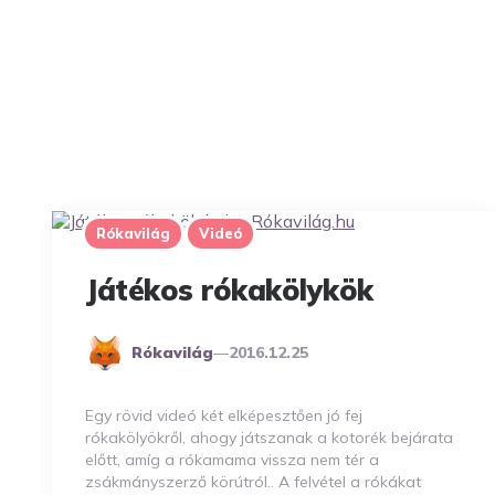
Rókavilág
Videó
Játékos rókakölykök
Posted
Rókavilág
2016.12.25
By
Egy rövid videó két elképesztően jó fej
rókakölyökről, ahogy játszanak a kotorék bejárata
előtt, amíg a rókamama vissza nem tér a
zsákmányszerző körútról.. A felvétel a rókákat