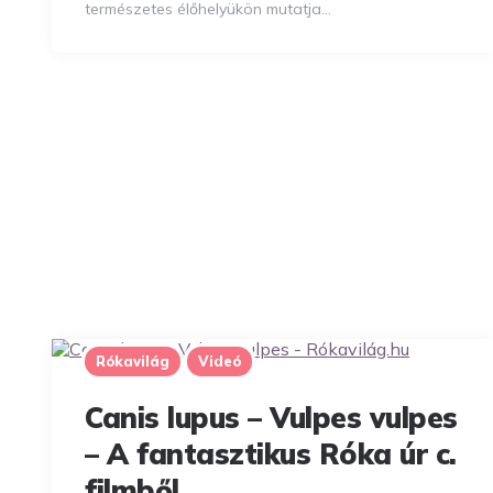
természetes élőhelyükön mutatja…
Rókavilág
Videó
Canis lupus – Vulpes vulpes
– A fantasztikus Róka úr c.
filmből