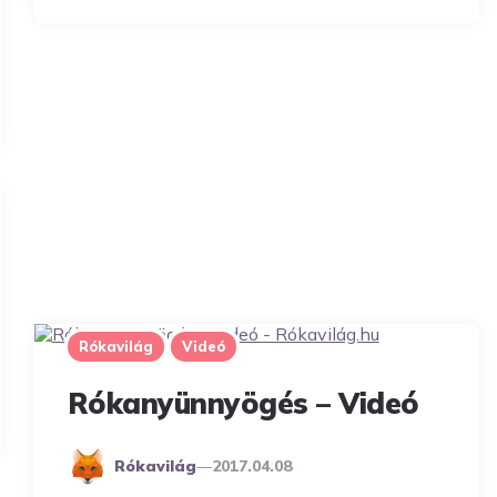
Rókavilág
Videó
Rókanyünnyögés – Videó
Posted
Rókavilág
2017.04.08
By