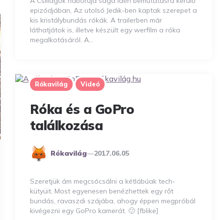
A Csillagok háborúja saga idén bemutatásra kerülő
epizódjában, Az utolsó Jedik-ben kaptak szerepet a
kis kristálybundás rókák. A trailerben már
láthatjátok is, illetve készült egy werfilm a róka
megalkotásáról. A…
Rókavilág
Videó
Róka és a GoPro
találkozása
Posted
Rókavilág
2017.06.05
By
Szeretjük ám megcsócsálni a kétlábúak tech-
kütyüit. Most egyenesen benézhettek egy rőt
bundás, ravaszdi szájába, ahogy éppen megpróbál
kivégezni egy GoPro kamerát. 🙂 [fblike]