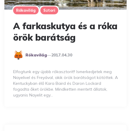
Rókavilág
Sztori
A farkaskutya és a róka
örök barátság
Posted
Rókavilág
2017.04.30
By
Elfogtunk egy újabb rókasztorit!! Ismerkedjetek meg
Nayelivel és Freyával, akik örök barátságot kötöttek. A
Kentuckyban élő Kara Baird és Daron Lockard
fogadta őket örökbe. Mindketten mentett állatok,
ugyanis Nayelit egy…