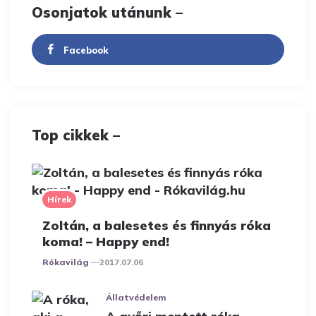
Osonjatok utánunk –
Facebook
Top cikkek –
Hírek
Zoltán, a balesetes és finnyás róka
koma! – Happy end!
Posted
Rókavilág
2017.07.06
Állatvédelem