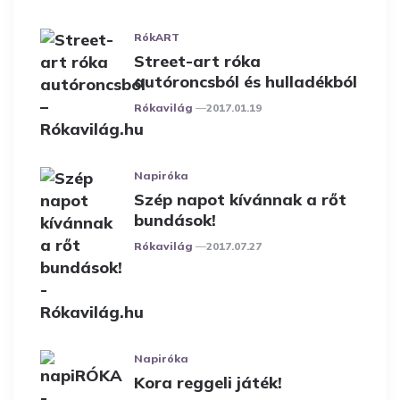
RókART
Street-art róka
autóroncsból és hulladékból
Posted
Rókavilág
2017.01.19
Napiróka
Szép napot kívánnak a rőt
bundások!
Posted
Rókavilág
2017.07.27
Napiróka
Kora reggeli játék!