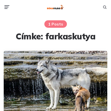
Menu
Searc
1 Posts
Címke:
farkaskutya