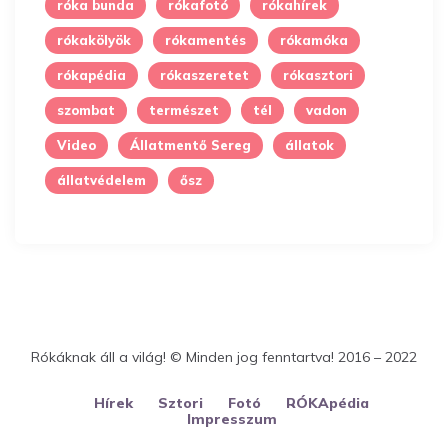
róka bunda
rókafotó
rókahírek
rókakölyök
rókamentés
rókamóka
rókapédia
rókaszeretet
rókasztori
szombat
természet
tél
vadon
Video
Állatmentő Sereg
állatok
állatvédelem
ősz
Rókáknak áll a világ! © Minden jog fenntartva! 2016 – 2022
Hírek
Sztori
Fotó
RÓKApédia
Impresszum