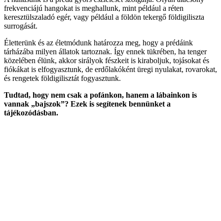
frekvenciájú hangokat is meghallunk, mint például a réten
keresztülszaladó egér, vagy például a földön tekergő földigiliszta
surrogását.
Életterünk és az életmódunk határozza meg, hogy a prédáink
tárházába milyen állatok tartoznak. Így ennek tükrében, ha tenger
közelében élünk, akkor sirályok fészkeit is kiraboljuk, tojásokat és
fiókákat is elfogyasztunk, de erdőlakóként üregi nyulakat, rovarokat,
és rengetek földigilisztát fogyasztunk.
Tudtad, hogy nem csak a pofánkon, hanem a lábainkon is
vannak „bajszok”? Ezek is segítenek bennünket a
tájékozódásban.