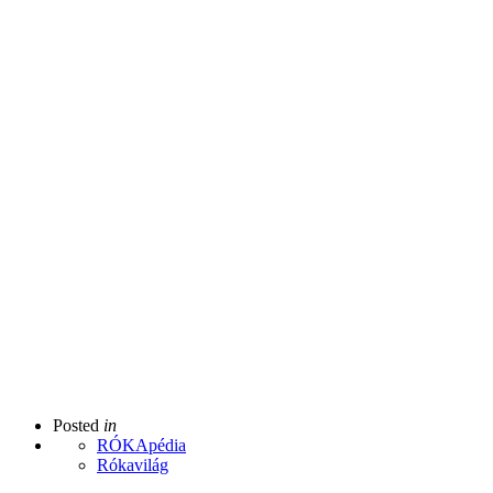
Posted
in
RÓKApédia
Rókavilág