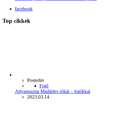
facebook
Top cikkek
Posted
in
Fotó
Attyapusztai Madárles rókái – fotókkal
2023.03.14