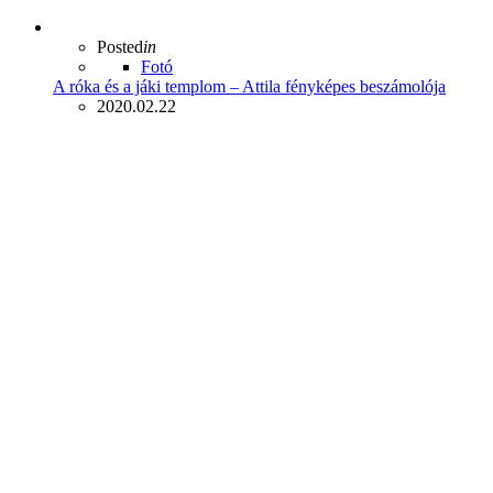
Posted
in
Fotó
A róka és a jáki templom – Attila fényképes beszámolója
2020.02.22