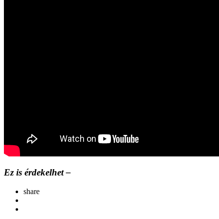
Ez is érdekelhet –
share