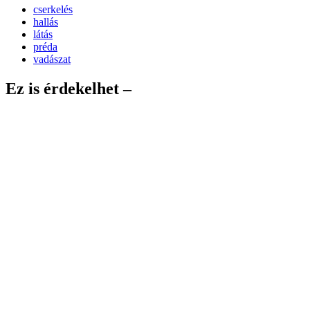
cserkelés
hallás
látás
préda
vadászat
Ez is érdekelhet –