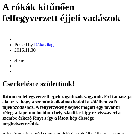
A rókák kitűnően
felfegyverzett éjjeli vadászok
Posted by
Rókavilág
2016.11.30
share
Cserkelésre születtünk!
Kitűnően felfegyverzett éjjeli ragadozók vagyunk. Ezt támasztja
alá az is, hogy a szemünk alkalmazkodott a sötétben való
tájékozódáshoz. A fényérzékeny sejtek mögött egy további
réteg, a tapetum lucidum helyezkedik el, így ez visszaveri a
szembe érkező fényt s így a látott kép élessége
megkétszereződik.
A hallásunk is a préda gyors észlelését szolgálja. Olyan alacsony