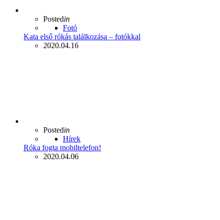
Posted
in
Fotó
Kata első rókás találkozása – fotókkal
2020.04.16
Posted
in
Hírek
Róka fogta mobiltelefon!
2020.04.06