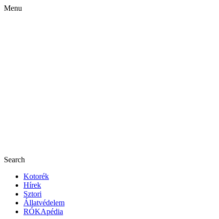
Menu
Search
Kotorék
Hírek
Sztori
Állatvédelem
RÓKApédia