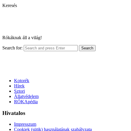
Keresés
Rókáknak áll a világ!
Search for:
Search
Kotorék
Hírek
Sztori
Állatvédelem
RÓKApédia
Hivatalos
Impresszum
Cookiek (sütik) használatának szabályzata