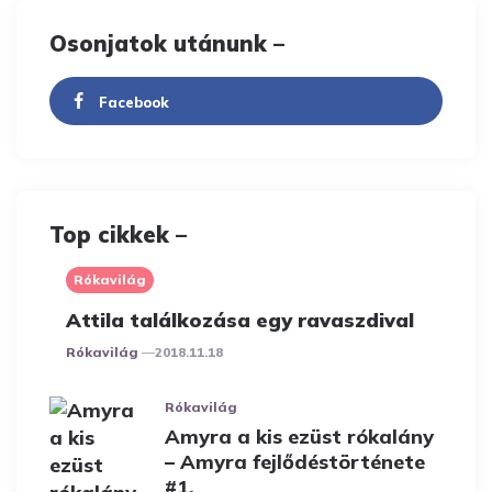
Osonjatok utánunk –
Facebook
Top cikkek –
Rókavilág
Attila találkozása egy ravaszdival
Posted
Rókavilág
2018.11.18
Rókavilág
Amyra a kis ezüst rókalány
– Amyra fejlődéstörténete
#1.