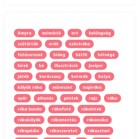
Amyra
animáció
art
boldogság
csütörtök
erdő
ezüstróka
fotósorozat
hideg
hétfő
hétvége
hírek
hó
illusztráció
Juniper
játék
karácsony
kotorék
kutya
kölyök róka
művészet
napiróka
nyár
pihenés
péntek
rajz
róka
róka bunda
rókafotó
rókahírek
rókakölyök
rókamentés
rókamóka
rókapédia
rókaszeretet
rókasztori