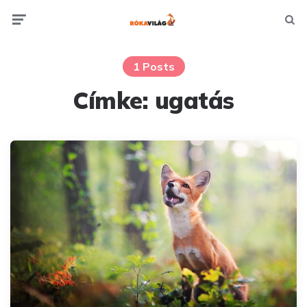
Menu
Searc
1 Posts
Címke:
ugatás