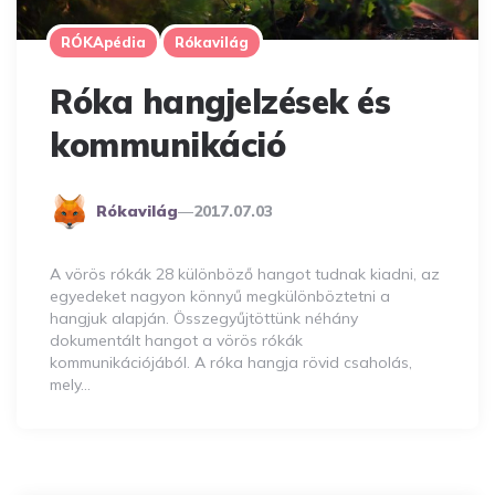
RÓKApédia
Rókavilág
Róka hangjelzések és
kommunikáció
Posted
Rókavilág
2017.07.03
By
A vörös rókák 28 különböző hangot tudnak kiadni, az
egyedeket nagyon könnyű megkülönböztetni a
hangjuk alapján. Összegyűjtöttünk néhány
dokumentált hangot a vörös rókák
kommunikációjából. A róka hangja rövid csaholás,
mely…