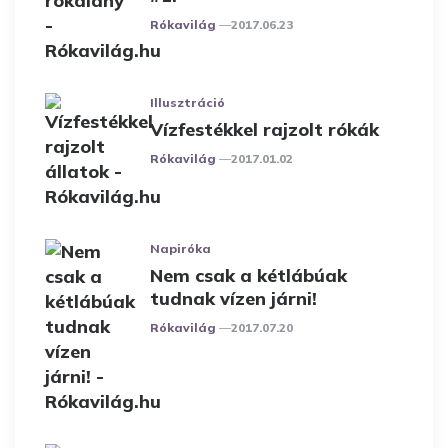
Posted
Rókavilág
2017.06.23
Illusztráció
Vízfestékkel rajzolt rókák
Posted
Rókavilág
2017.01.02
Napiróka
Nem csak a kétlábúak
tudnak vízen járni!
Posted
Rókavilág
2017.07.20