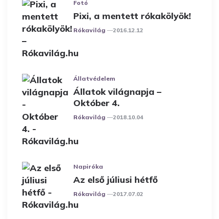
Fotó
Pixi, a mentett rókakölyök!
Posted
Rókavilág
2016.12.12
Állatvédelem
Állatok világnapja –
Október 4.
Posted
Rókavilág
2018.10.04
Napiróka
Az első júliusi hétfő
Posted
Rókavilág
2017.07.02