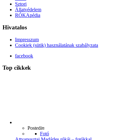
Sztori
Állatvédelem
RÓKApédia
Hivatalos
Impresszum
Cookiek (sütik) használatának szabályzata
facebook
Top cikkek
Posted
in
Fotó
Attyapusztai Madárles rókái – fotókkal