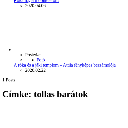
Róka fogta mobiltelefon!
2020.04.06
Posted
in
Fotó
A róka és a jáki templom – Attila fényképes beszámolója
2020.02.22
1 Posts
Címke:
tollas barátok