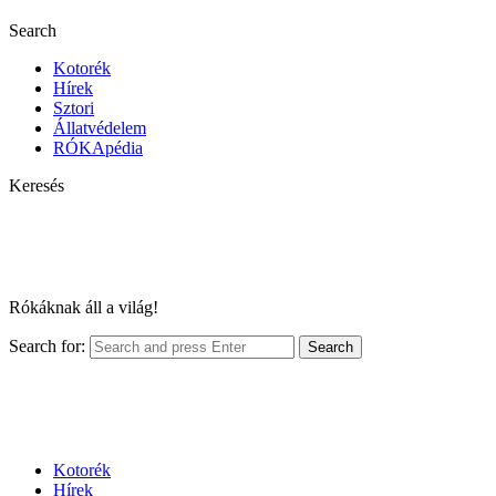
Search
Kotorék
Hírek
Sztori
Állatvédelem
RÓKApédia
Keresés
Rókáknak áll a világ!
Search for:
Search
Kotorék
Hírek