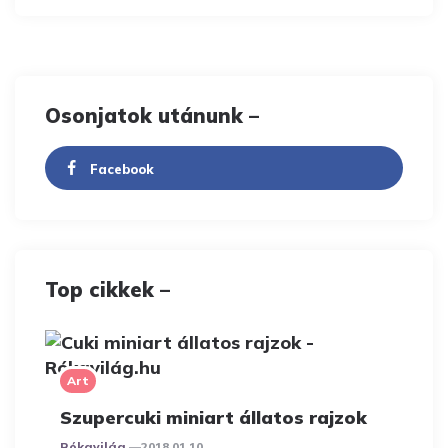
Osonjatok utánunk –
Facebook
Top cikkek –
Art
Szupercuki miniart állatos rajzok
Posted
Rókavilág
2018.01.10