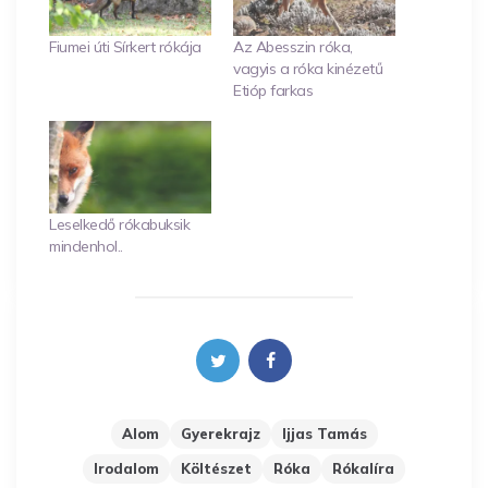
Fiumei úti Sírkert rókája
Az Abesszin róka,
vagyis a róka kinézetű
Etióp farkas
Leselkedő rókabuksik
mindenhol..
Alom
Gyerekrajz
Ijjas Tamás
Irodalom
Költészet
Róka
Rókalíra