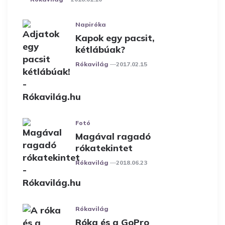
Napiróka
Kapok egy pacsit,
kétlábúak?
Posted
Rókavilág
2017.02.15
Fotó
Magával ragadó
rókatekintet
Posted
Rókavilág
2018.06.23
Rókavilág
Róka és a GoPro