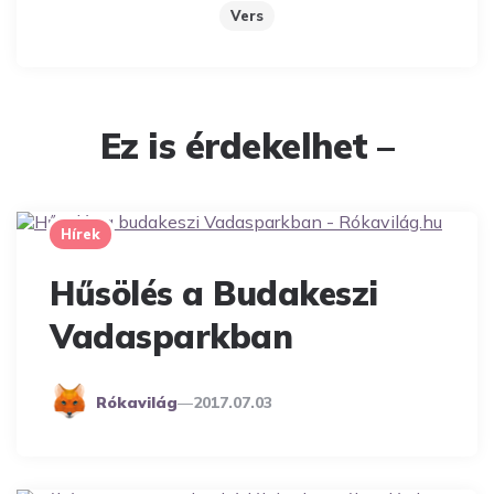
Vers
Ez is érdekelhet –
Hírek
Hűsölés a Budakeszi
Vadasparkban
Posted
Rókavilág
2017.07.03
By