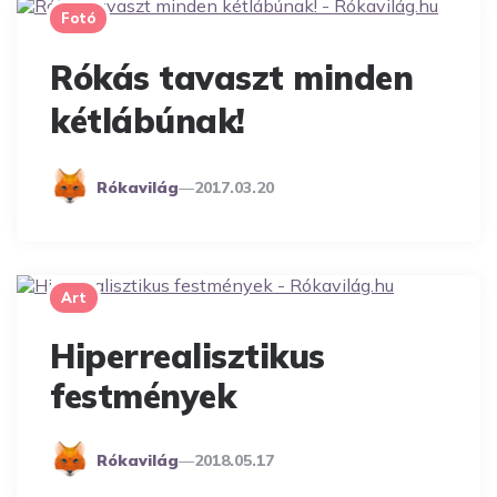
Fotó
Rókás tavaszt minden
kétlábúnak!
Posted
Rókavilág
2017.03.20
By
Art
Hiperrealisztikus
festmények
Posted
Rókavilág
2018.05.17
By