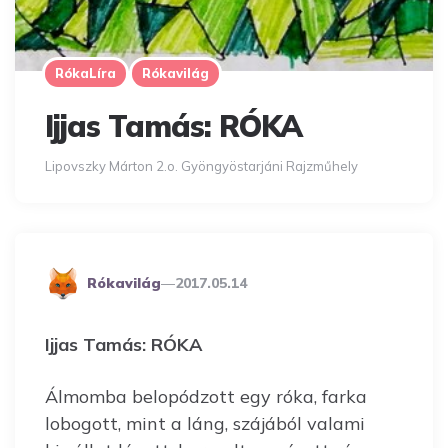
RókaLíra
Rókavilág
Ijjas Tamás: RÓKA
Lipovszky Márton 2.o. Gyöngyöstarjáni Rajzműhely
Posted
Rókavilág
2017.05.14
By
Ijjas Tamás: RÓKA
Álmomba belopódzott egy róka, farka
lobogott, mint a láng, szájából valami