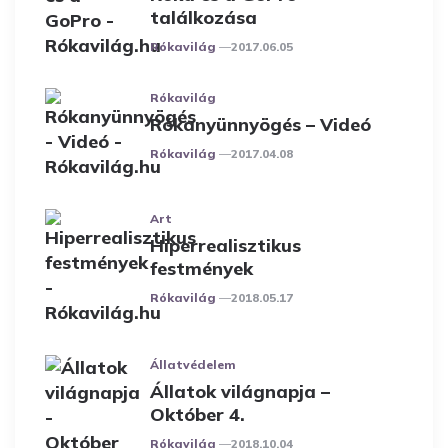
találkozása
Posted
Rókavilág
2017.06.05
Rókavilág
Rókanyünnyögés – Videó
Posted
Rókavilág
2017.04.08
Art
Hiperrealisztikus
festmények
Posted
Rókavilág
2018.05.17
Állatvédelem
Állatok világnapja –
Október 4.
Posted
Rókavilág
2018.10.04