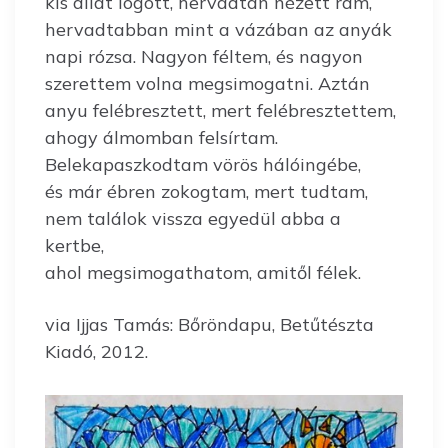
kis állat lógott, hervadtan nézett rám,
hervadtabban mint a vázában az anyák
napi rózsa. Nagyon féltem, és nagyon
szerettem volna megsimogatni. Aztán
anyu felébresztett, mert felébresztettem,
ahogy álmomban felsírtam.
Belekapaszkodtam vörös hálóingébe,
és már ébren zokogtam, mert tudtam,
nem találok vissza egyedül abba a
kertbe,
ahol megsimogathatom, amitől félek.
via Ijjas Tamás: Bőröndapu, Betűtészta
Kiadó, 2012.