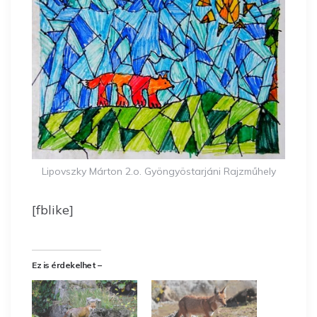
Lipovszky Márton 2.o. Gyöngyöstarjáni Rajzműhely
[fblike]
Ez is érdekelhet –