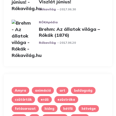
Viszlát június!
Posted
Rókavilág
2017.06.30
RÓKApédia
Brehm: Az állatok világa –
Rókák (1876)
Posted
Rókavilág
2017.06.20
Amyra
animáció
art
boldogság
csütörtök
erdő
ezüstróka
fotósorozat
hideg
hétfő
hétvége