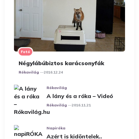
Fotó
Négylábúbiztos karácsonyfák
Posted
Rókavilág
2016.12.24
Rókavilág
A lány és a róka – Videó
Posted
Rókavilág
2016.11.21
Napiróka
Azért is kidöntelek..