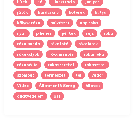
hírek
hó
illusztráció
Juniper
játék
karácsony
kotorék
kutya
kölyök róka
művészet
napiróka
nyár
pihenés
péntek
rajz
róka
róka bunda
rókafotó
rókahírek
rókakölyök
rókamentés
rókamóka
rókapédia
rókaszeretet
rókasztori
szombat
természet
tél
vadon
Video
Állatmentő Sereg
állatok
állatvédelem
ősz