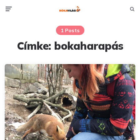
Menu
Searc
1 Posts
Címke:
bokaharapás