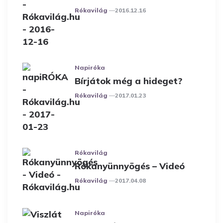
Posted
Rókavilág
2016.12.16
Napiróka
Bírjátok még a hideget?
Posted
Rókavilág
2017.01.23
Rókavilág
Rókanyünnyögés – Videó
Posted
Rókavilág
2017.04.08
Napiróka