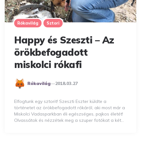
Rókavilág
Sztori
Happy és Szeszti – Az
örökbefogadott
miskolci rókafi
Posted
Rókavilág
2018.03.27
By
Elfogtunk egy sztorit! Szeszti Eszter küldte a
történetet az örökbefogadott rókáról, aki most már a
Miskolci Vadasparkban éli egészséges, pajkos életét!
Olvassátok és nézzétek meg a szuper fotókat a két…