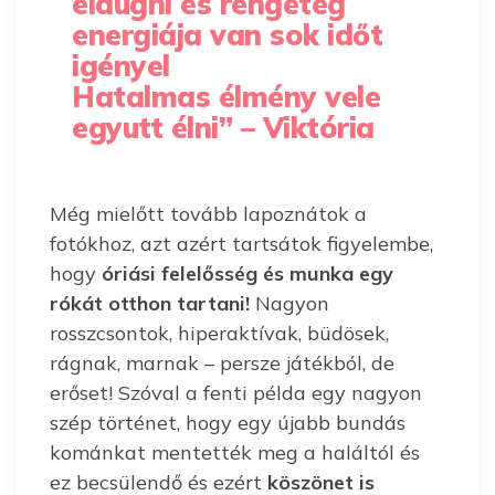
eldugni es rengeteg
energiája van sok időt
igényel
Hatalmas élmény vele
egyutt élni”
– Viktória
Még mielőtt tovább lapoznátok a
fotókhoz, azt azért tartsátok figyelembe,
hogy
óriási felelősség és munka egy
rókát otthon tartani!
Nagyon
rosszcsontok, hiperaktívak, büdösek,
rágnak, marnak – persze játékból, de
erőset! Szóval a fenti példa egy nagyon
szép történet, hogy egy újabb bundás
kománkat mentették meg a haláltól és
ez becsülendő és ezért
köszönet is