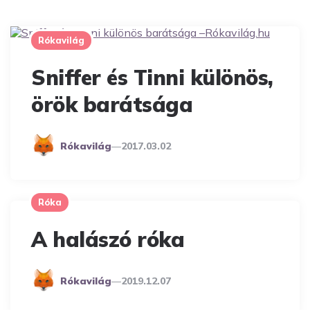
Rókavilág
Sniffer és Tinni különös,
örök barátsága
Posted
Rókavilág
2017.03.02
By
Róka
A halászó róka
Posted
Rókavilág
2019.12.07
By