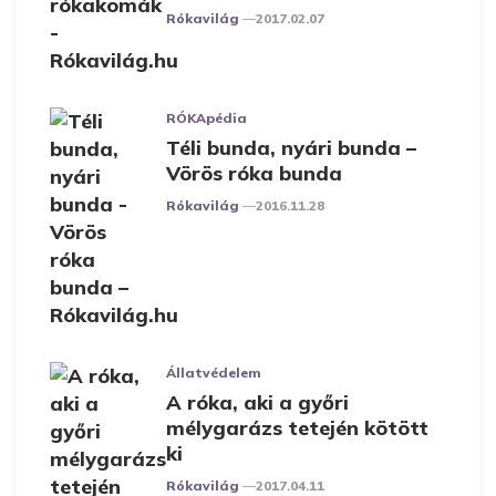
Posted
Rókavilág
2017.02.07
RÓKApédia
Téli bunda, nyári bunda –
Vörös róka bunda
Posted
Rókavilág
2016.11.28
Állatvédelem
A róka, aki a győri
mélygarázs tetején kötött
ki
Posted
Rókavilág
2017.04.11