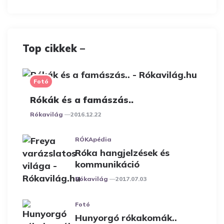
Top cikkek –
Fotó
Rókák és a famászás..
Posted
Rókavilág
2016.12.22
RÓKApédia
Róka hangjelzések és
kommunikáció
Posted
Rókavilág
2017.07.03
Fotó
Hunyorgó rókakomák..