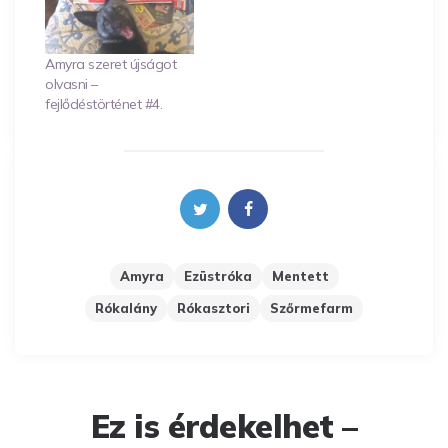
Amyra szeret újságot
olvasni –
fejlődéstörténet #4.
Amyra
Ezüstróka
Mentett
Rókalány
Rókasztori
Szőrmefarm
Ez is érdekelhet –