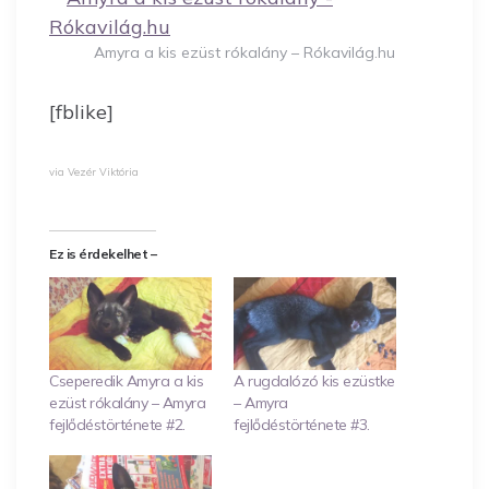
Amyra a kis ezüst rókalány – Rókavilág.hu
[fblike]
via Vezér Viktória
Ez is érdekelhet –
Cseperedik Amyra a kis
A rugdalózó kis ezüstke
ezüst rókalány – Amyra
– Amyra
fejlődéstörténete #2.
fejlődéstörténete #3.