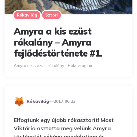
Rókavilág
Sztori
Amyra a kis ezüst
rókalány – Amyra
fejlődéstörténete #1.
Amyra a kis ezüst rókalány - Rókavilág.hu
Posted
Rókavilág
2017.06.23
By
Elfogtunk egy újabb rókasztorit! Most
Viktória osztotta meg velünk Amyra
történetét néhány gondolatban és