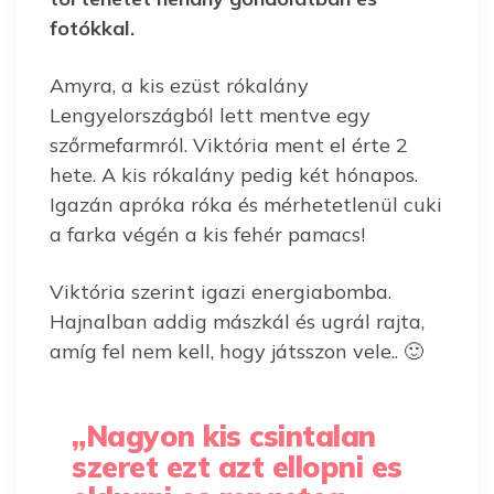
fotókkal.
Amyra, a kis ezüst rókalány
Lengyelországból lett mentve egy
szőrmefarmról. Viktória ment el érte 2
hete. A kis rókalány pedig két hónapos.
Igazán apróka róka és mérhetetlenül cuki
a farka végén a kis fehér pamacs!
Viktória szerint igazi energiabomba.
Hajnalban addig mászkál és ugrál rajta,
amíg fel nem kell, hogy játsszon vele.. 🙂
„Nagyon kis csintalan
szeret ezt azt ellopni es