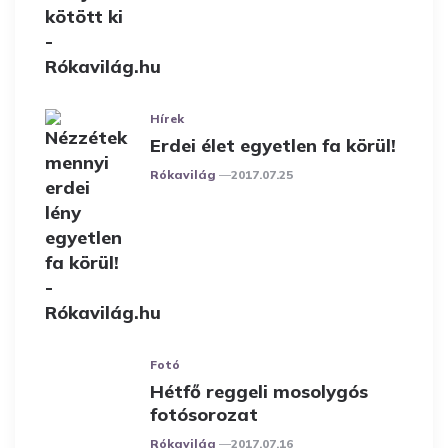
Hírek
Erdei élet egyetlen fa körül!
Posted
Rókavilág
2017.07.25
Fotó
Hétfő reggeli mosolygós
fotósorozat
Posted
Rókavilág
2017.07.16