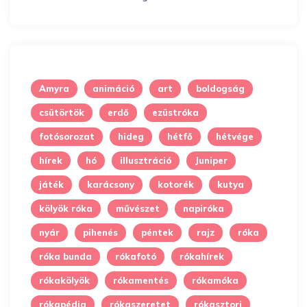
Amyra
animáció
art
boldogság
csütörtök
erdő
ezüstróka
fotósorozat
hideg
hétfő
hétvége
hírek
hó
illusztráció
Juniper
játék
karácsony
kotorék
kutya
kölyök róka
művészet
napiróka
nyár
pihenés
péntek
rajz
róka
róka bunda
rókafotó
rókahírek
rókakölyök
rókamentés
rókamóka
rókapédia
rókaszeretet
rókasztori