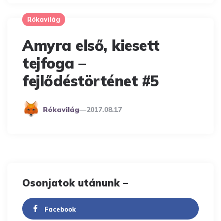
Rókavilág
Amyra első, kiesett
tejfoga –
fejlődéstörténet #5
Posted
Rókavilág
2017.08.17
By
Osonjatok utánunk –
Facebook