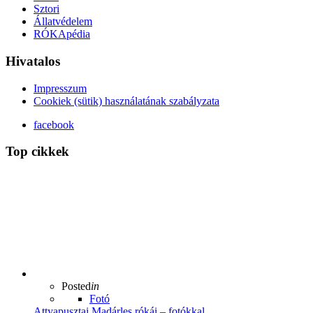
Sztori
Állatvédelem
RÓKApédia
Hivatalos
Impresszum
Cookiek (sütik) használatának szabályzata
facebook
Top cikkek
Posted
in
Fotó
Attyapusztai Madárles rókái – fotókkal