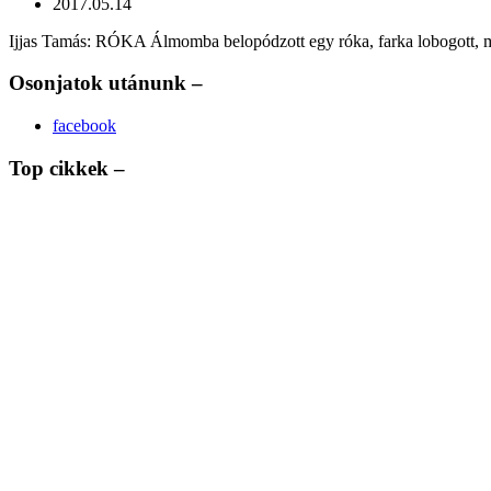
2017.05.14
Ijjas Tamás: RÓKA Álmomba belopódzott egy róka, farka lobogott, min
Osonjatok utánunk –
facebook
Top cikkek –