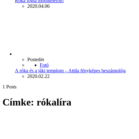
Róka fogta mobiltelefon!
2020.04.06
Posted
in
Fotó
A róka és a jáki templom – Attila fényképes beszámolója
2020.02.22
1 Posts
Címke:
rókalíra