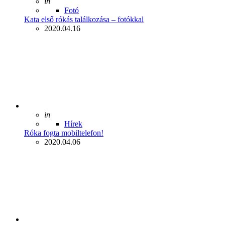
Posted
in
Fotó
Kata első rókás találkozása – fotókkal
2020.04.16
Posted
in
Hírek
Róka fogta mobiltelefon!
2020.04.06