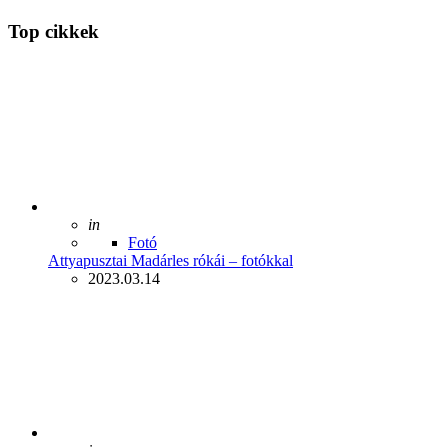
Top cikkek
Posted
in
Fotó
Attyapusztai Madárles rókái – fotókkal
2023.03.14