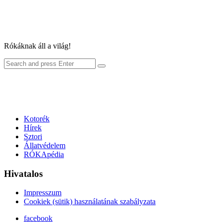
Rókáknak áll a világ!
Search
Search
for:
Kotorék
Hírek
Sztori
Állatvédelem
RÓKApédia
Hivatalos
Impresszum
Cookiek (sütik) használatának szabályzata
facebook