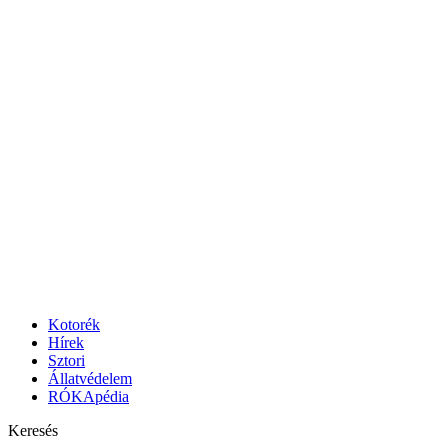
Menu
Search
Kotorék
Hírek
Sztori
Állatvédelem
RÓKApédia
Keresés