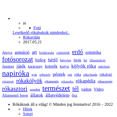
Posted
in
Fotó
Leselkedő rókabuksik mindenhol..
Posted
Rókavilág
2017.05.21
erdő
art
animáció
ezüstróka
Amyra
boldogság
csütörtök
fotósorozat
hétfő
hideg
hírek
hétvége
hó
illusztráció
kölyök róka
játék
Juniper
kotorék
kutya
karácsony
művészet
napiróka
péntek
róka
rókafotó
pihenés
nyár
rajz
róka bunda
rókakölyök
rókapédia
rókamentés
rókaszeretet
rókahírek
rókamóka
természet
rókasztori
tél
vadon
Video
szombat
állatok
állatvédelem
ősz
Állatmentő Sereg
Rókáknak áll a világ! © Minden jog fenntartva! 2016 – 2022
Hírek
Sztori