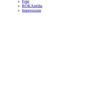
Fotó
RÓKApédia
Impresszum