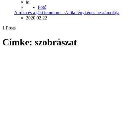
Posted
in
Fotó
A róka és a jáki templom – Attila fényképes beszámolója
2020.02.22
1 Posts
Címke:
szobrászat