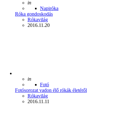
Posted
in
Napiróka
Róka gondoskodás
Posted
Rókavilág
2016.11.20
Posted
in
Fotó
Fotósorozat vadon élő rókák életéről
Posted
Rókavilág
2016.11.11