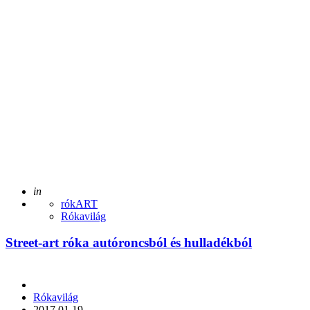
Posted
in
rókART
Rókavilág
Street-art róka autóroncsból és hulladékból
Posted
Rókavilág
by
2017.01.19