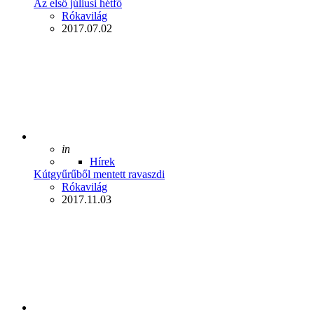
Az első júliusi hétfő
Posted
Rókavilág
2017.07.02
Posted
in
Hírek
Kútgyűrűből mentett ravaszdi
Posted
Rókavilág
2017.11.03