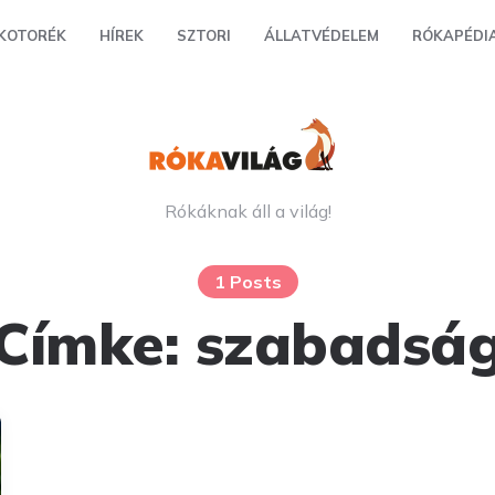
KOTORÉK
HÍREK
SZTORI
ÁLLATVÉDELEM
RÓKAPÉDI
Rókáknak áll a világ!
1 Posts
Címke:
szabadsá