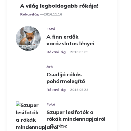
A világ legboldogabb rókája!
Posted
Rókavilág
2016.11.16
Fotó
A finn erdők
varázslatos lényei
Posted
Rókavilág
2018.03.05
Art
Csudijó rókás
pohármelegítő
Posted
Rókavilág
2018.05.23
Fotó
Szuper lesifotók a
rókák mindennapjairól
– 2. rész