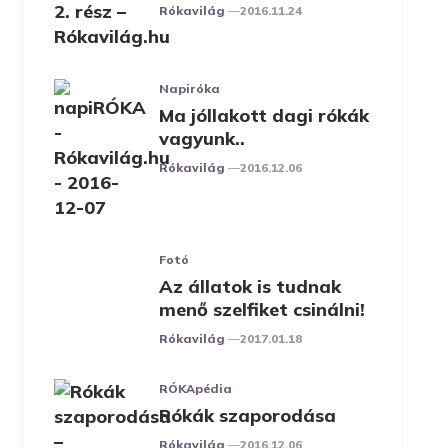
Posted
Rókavilág
2016.11.24
Napiróka
Ma jóllakott dagi rókák
vagyunk..
Posted
Rókavilág
2016.12.06
Fotó
Az állatok is tudnak
menő szelfiket csinálni!
Posted
Rókavilág
2017.01.18
RÓKApédia
Rókák szaporodása
Posted
Rókavilág
2016.12.06