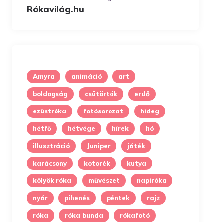
Amyra
animáció
art
boldogság
csütörtök
erdő
ezüstróka
fotósorozat
hideg
hétfő
hétvége
hírek
hó
illusztráció
Juniper
játék
karácsony
kotorék
kutya
kölyök róka
művészet
napiróka
nyár
pihenés
péntek
rajz
róka
róka bunda
rókafotó