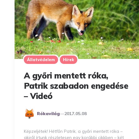
Állatvédelem
Hírek
A győri mentett róka,
Patrik szabadon engedése
– Videó
Posted
Rókavilág
2017.05.08
By
Képzeljétek! Hétfőn Patrik, a győri mentett róka –
akiről írtunk részletesen egy korábbi cikkben – két