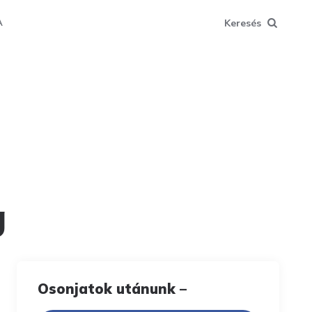
Keresés
A
g
Osonjatok utánunk –