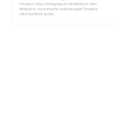
hónapos súlyos betegség és rehabilitáció után
felépült és visszanyerte szabadságát! Szegény
róka barátunk testét…