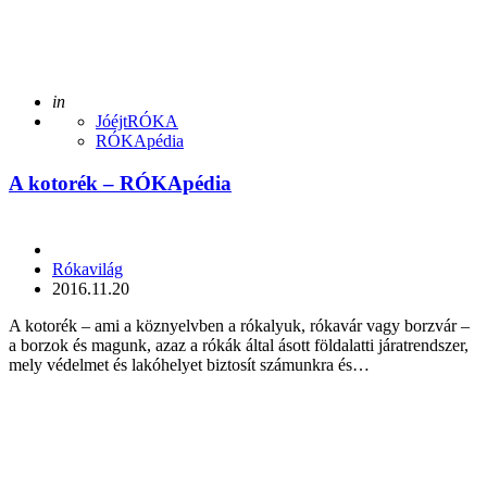
Posted
in
JóéjtRÓKA
RÓKApédia
A kotorék – RÓKApédia
Posted
Rókavilág
by
2016.11.20
A kotorék – ami a köznyelvben a rókalyuk, rókavár vagy borzvár –
a borzok és magunk, azaz a rókák által ásott földalatti járatrendszer,
mely védelmet és lakóhelyet biztosít számunkra és…