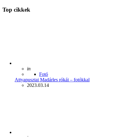
Top cikkek
Posted
in
Fotó
Attyapusztai Madárles rókái – fotókkal
2023.03.14