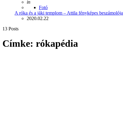
Posted
in
Fotó
A róka és a jáki templom – Attila fényképes beszámolója
2020.02.22
13 Posts
Címke:
rókapédia