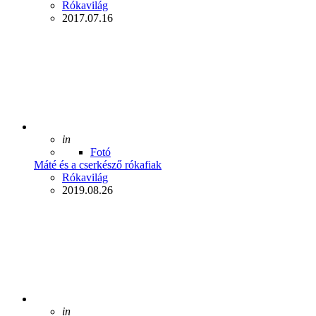
Posted
Rókavilág
2017.07.16
Posted
in
Fotó
Máté és a cserkésző rókafiak
Posted
Rókavilág
2019.08.26
Posted
in