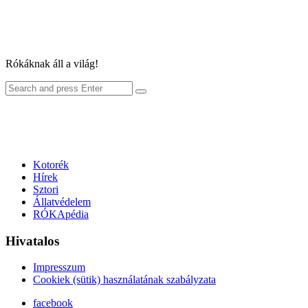
Rókáknak áll a világ!
Search
Search
for:
Kotorék
Hírek
Sztori
Állatvédelem
RÓKApédia
Hivatalos
Impresszum
Cookiek (sütik) használatának szabályzata
facebook