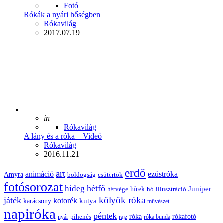
Fotó
Rókák a nyári hőségben
Posted
Rókavilág
2017.07.19
Posted
in
Rókavilág
A lány és a róka – Videó
Posted
Rókavilág
2016.11.21
erdő
art
animáció
ezüstróka
Amyra
boldogság
csütörtök
fotósorozat
hétfő
hideg
Juniper
hírek
hétvége
hó
illusztráció
kölyök róka
játék
kotorék
kutya
karácsony
művészet
napiróka
péntek
róka
rókafotó
pihenés
nyár
rajz
róka bunda