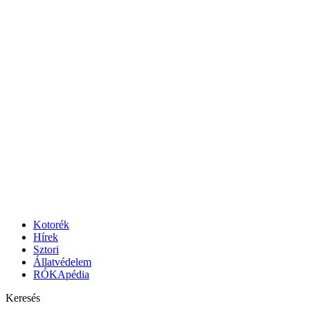
Menu
Search
Kotorék
Hírek
Sztori
Állatvédelem
RÓKApédia
Keresés