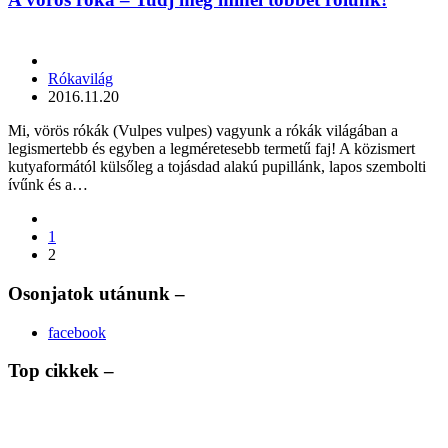
Posted
Rókavilág
by
2016.11.20
Mi, vörös rókák (Vulpes vulpes) vagyunk a rókák világában a
legismertebb és egyben a legméretesebb termetű faj! A közismert
kutyaformától külsőleg a tojásdad alakú pupillánk, lapos szembolti
ívűnk és a…
Bejegyzés
1
navigáció
2
Osonjatok utánunk –
facebook
Top cikkek –