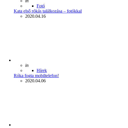
Posted
in
Fotó
Kata első rókás találkozása – fotókkal
2020.04.16
Posted
in
Hírek
Róka fogta mobiltelefon!
2020.04.06