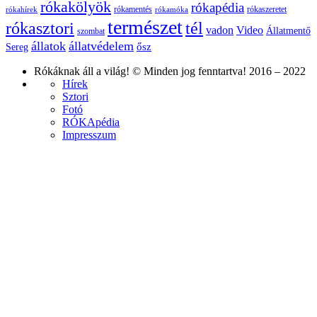
rókakölyök
rókapédia
rókamentés
rókaszeretet
rókahírek
rókamóka
természet
rókasztori
tél
vadon
Video
Állatmentő
szombat
állatok
állatvédelem
ősz
Sereg
Rókáknak áll a világ! © Minden jog fenntartva! 2016 – 2022
Hírek
Sztori
Fotó
RÓKApédia
Impresszum