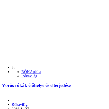
Posted
in
RÓKApédia
Rókavilág
Vörös rókák élőhelye és elterjedése
Posted
Rókavilág
by
2016.11.27