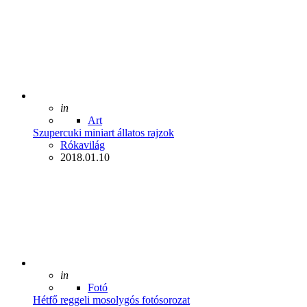
Posted
in
Art
Szupercuki miniart állatos rajzok
Posted
Rókavilág
2018.01.10
Posted
in
Fotó
Hétfő reggeli mosolygós fotósorozat