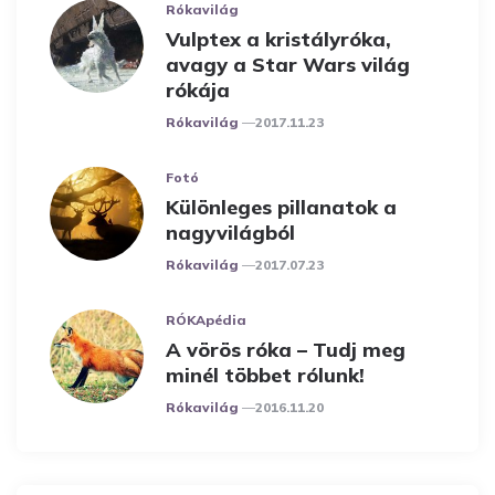
Rókavilág
Vulptex a kristályróka,
avagy a Star Wars világ
rókája
Posted
Rókavilág
2017.11.23
Fotó
Különleges pillanatok a
nagyvilágból
Posted
Rókavilág
2017.07.23
RÓKApédia
A vörös róka – Tudj meg
minél többet rólunk!
Posted
Rókavilág
2016.11.20