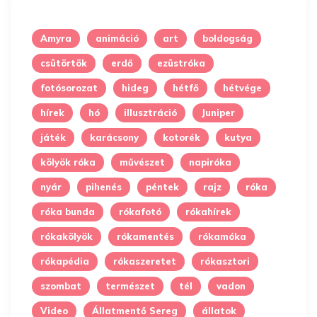
Amyra
animáció
art
boldogság
csütörtök
erdő
ezüstróka
fotósorozat
hideg
hétfő
hétvége
hírek
hó
illusztráció
Juniper
játék
karácsony
kotorék
kutya
kölyök róka
művészet
napiróka
nyár
pihenés
péntek
rajz
róka
róka bunda
rókafotó
rókahírek
rókakölyök
rókamentés
rókamóka
rókapédia
rókaszeretet
rókasztori
szombat
természet
tél
vadon
Video
Állatmentő Sereg
állatok