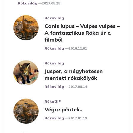
Posted
Rókavilág
2017.05.28
Rókavilág
Canis lupus – Vulpes vulpes –
A fantasztikus Róka úr c.
filmből
Posted
Rókavilág
2016.12.01
Rókavilág
Jusper, a négyhetesen
mentett rókakölyök
Posted
Rókavilág
2017.08.14
RókaGIF
Végre péntek..
Posted
Rókavilág
2017.01.19