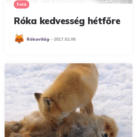
Fotó
Róka kedvesség hétfőre
Posted
Rókavilág
2017.02.06
By