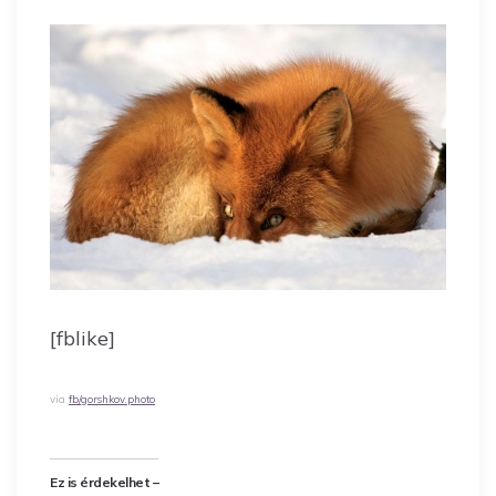
[fblike]
via
fb/gorshkov.photo
Ez is érdekelhet –