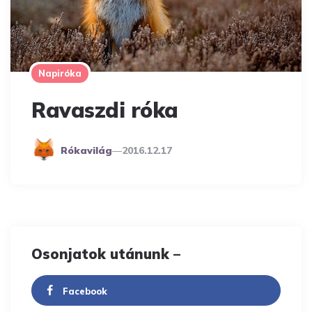
Napiróka
Ravaszdi róka
Posted
Rókavilág
2016.12.17
By
Osonjatok utánunk –
Facebook