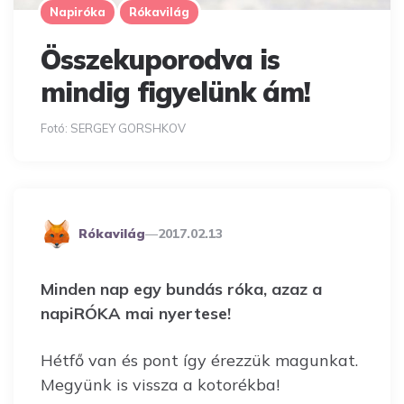
Napiróka
Rókavilág
Összekuporodva is
mindig figyelünk ám!
Fotó: SERGEY GORSHKOV
Posted
Rókavilág
2017.02.13
By
Minden nap egy bundás róka, azaz a
napiRÓKA mai nyertese!
Hétfő van és pont így érezzük magunkat.
Megyünk is vissza a kotorékba!