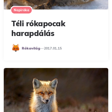
Napiróka
Téli rókapocak
harapdálás
Posted
Rókavilág
2017.01.15
By