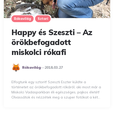
Rókavilág
Sztori
Happy és Szeszti – Az
örökbefogadott
miskolci rókafi
Posted
Rókavilág
2018.03.27
By
Elfogtunk egy sztorit! Szeszti Eszter küldte a
történetet az örökbefogadott rókáról, aki most már a
Miskolci Vadasparkban éli egészséges, pajkos életét!
Olvassátok és nézzétek meg a szuper fotókat a két…