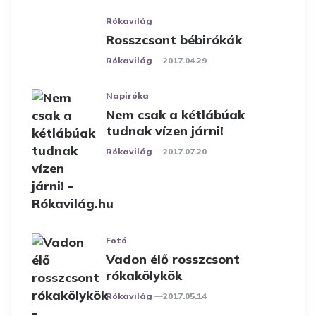
Rókavilág
Rosszcsont bébirókák
Posted
Rókavilág
2017.04.29
Napiróka
Nem csak a kétlábúak
tudnak vízen járni!
Posted
Rókavilág
2017.07.20
Fotó
Vadon élő rosszcsont
rókakölykök
Posted
Rókavilág
2017.05.14