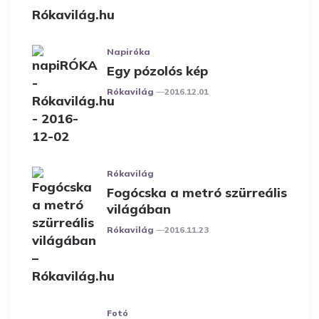
Napiróka
Egy pózolós kép
Posted
Rókavilág
2016.12.01
Rókavilág
Fogócska a metró szürreális
világában
Posted
Rókavilág
2016.11.23
Fotó