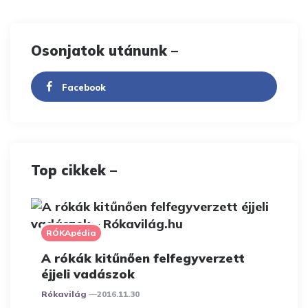
Osonjatok utánunk –
Facebook
Top cikkek –
RÓKApédia
A rókák kitűnően felfegyverzett
éjjeli vadászok
Posted
Rókavilág
2016.11.30