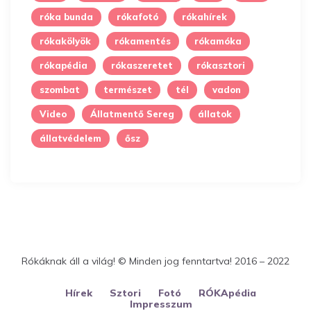
róka bunda
rókafotó
rókahírek
rókakölyök
rókamentés
rókamóka
rókapédia
rókaszeretet
rókasztori
szombat
természet
tél
vadon
Video
Állatmentő Sereg
állatok
állatvédelem
ősz
Rókáknak áll a világ! © Minden jog fenntartva! 2016 – 2022
Hírek
Sztori
Fotó
RÓKApédia
Impresszum