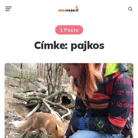
Menu
Searc
1 Posts
Címke:
pajkos