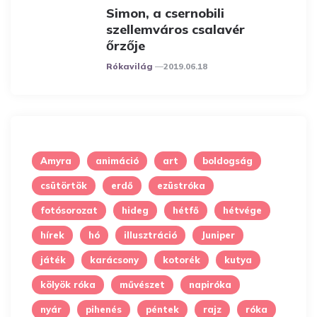
Simon, a csernobili
szellemváros csalavér
őrzője
Posted
Rókavilág
2019.06.18
Amyra
animáció
art
boldogság
csütörtök
erdő
ezüstróka
fotósorozat
hideg
hétfő
hétvége
hírek
hó
illusztráció
Juniper
játék
karácsony
kotorék
kutya
kölyök róka
művészet
napiróka
nyár
pihenés
péntek
rajz
róka