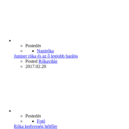
Posted
in
Napiróka
Juniper róka és az ő legjobb barátja
Posted
Rókavilág
2017.02.20
Posted
in
Fotó
Róka kedvesség hétfőre