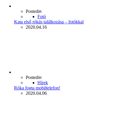
Posted
in
Fotó
Kata első rókás találkozása – fotókkal
2020.04.16
Posted
in
Hírek
Róka fogta mobiltelefon!
2020.04.06