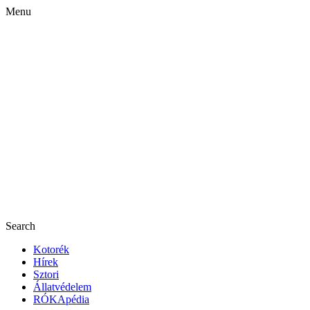
Menu
Search
Kotorék
Hírek
Sztori
Állatvédelem
RÓKApédia