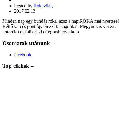
Posted by
Rókavilág
2017.02.13
Minden nap egy bundás róka, azaz a napiRÓKA mai nyertese!
Hétfő van és pont így érezzük magunkat. Megyünk is vissza a
kotorékba! [fblike] via fb/gorshkov.photo
Osonjatok utánunk –
facebook
Top cikkek –