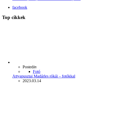
facebook
Top cikkek
Posted
in
Fotó
Attyapusztai Madárles rókái – fotókkal
2023.03.14