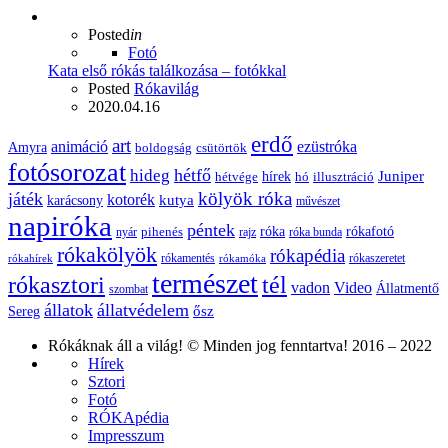
Posted
in
Fotó
Kata első rókás találkozása – fotókkal
Posted
Rókavilág
2020.04.16
erdő
art
animáció
ezüstróka
Amyra
boldogság
csütörtök
fotósorozat
hétfő
hideg
Juniper
hírek
hétvége
hó
illusztráció
kölyök róka
játék
kotorék
kutya
karácsony
művészet
napiróka
péntek
róka
rókafotó
pihenés
nyár
rajz
róka bunda
rókakölyök
rókapédia
rókamentés
rókaszeretet
rókahírek
rókamóka
természet
rókasztori
tél
vadon
Video
Állatmentő
szombat
állatok
állatvédelem
ősz
Sereg
Rókáknak áll a világ! © Minden jog fenntartva! 2016 – 2022
Hírek
Sztori
Fotó
RÓKApédia
Impresszum