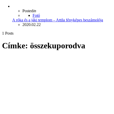
Posted
in
Fotó
A róka és a jáki templom – Attila fényképes beszámolója
2020.02.22
1 Posts
Címke:
összekuporodva