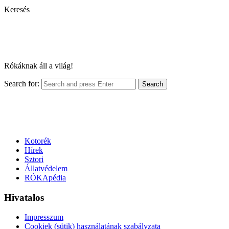
Keresés
Rókáknak áll a világ!
Search for:
Search
Kotorék
Hírek
Sztori
Állatvédelem
RÓKApédia
Hivatalos
Impresszum
Cookiek (sütik) használatának szabályzata