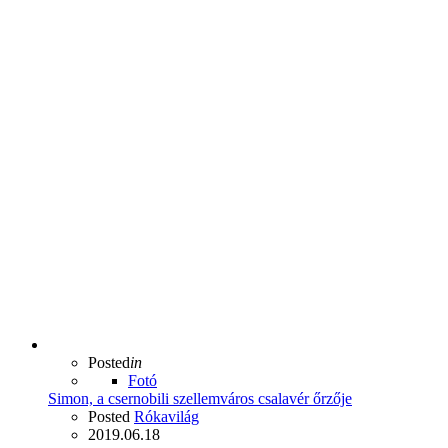
Posted
in
Fotó
Simon, a csernobili szellemváros csalavér őrzője
Posted
Rókavilág
2019.06.18