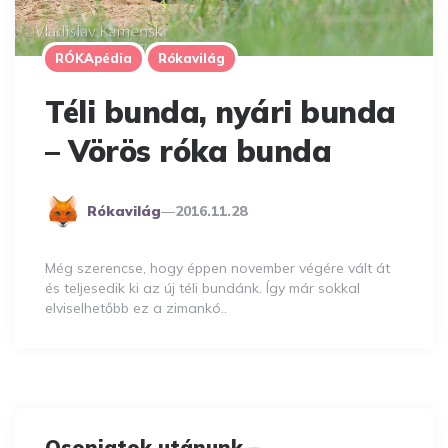
RÓKApédia
Rókavilág
Téli bunda, nyári bunda
– Vörös róka bunda
Posted
Rókavilág
2016.11.28
By
Még szerencse, hogy éppen november végére vált át
és teljesedik ki az új téli bundánk. Így már sokkal
elviselhetőbb ez a zimankó..
Osonjatok utánunk –