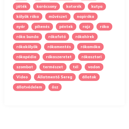
játék
karácsony
kotorék
kutya
kölyök róka
művészet
napiróka
nyár
pihenés
péntek
rajz
róka
róka bunda
rókafotó
rókahírek
rókakölyök
rókamentés
rókamóka
rókapédia
rókaszeretet
rókasztori
szombat
természet
tél
vadon
Video
Állatmentő Sereg
állatok
állatvédelem
ősz