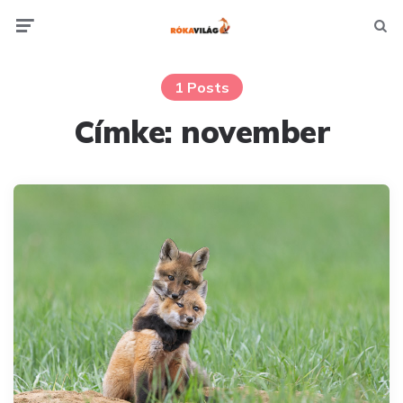
Menu
Searc
1 Posts
Címke:
november