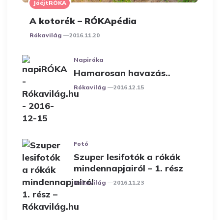
JóéjtRÓKA
A kotorék – RÓKApédia
Posted
Rókavilág
2016.11.20
Napiróka
Hamarosan havazás..
Posted
Rókavilág
2016.12.15
Fotó
Szuper lesifotók a rókák
mindennapjairól – 1. rész
Posted
Rókavilág
2016.11.23