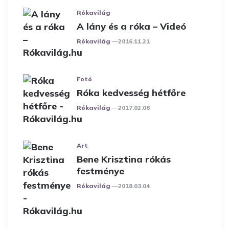
Rókavilág
A lány és a róka – Videó
Posted
Rókavilág
2016.11.21
Fotó
Róka kedvesség hétfőre
Posted
Rókavilág
2017.02.06
Art
Bene Krisztina rókás
festménye
Posted
Rókavilág
2018.03.04