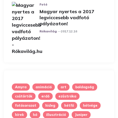
Fotó
Magyar nyertes a 2017
legviccesebb vadfotó
pályázaton!
Posted
Rókavilág
2017.12.16
Amyra
animáció
art
boldogság
csütörtök
erdő
ezüstróka
fotósorozat
hideg
hétfő
hétvége
hírek
hó
illusztráció
Juniper