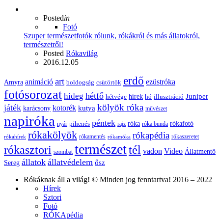
Posted
in
Fotó
Szuper természetfotók rólunk, rókákról és más állatokról,
természetről!
Posted
Rókavilág
2016.12.05
erdő
art
animáció
ezüstróka
Amyra
boldogság
csütörtök
fotósorozat
hétfő
hideg
Juniper
hírek
hétvége
hó
illusztráció
kölyök róka
játék
kotorék
kutya
karácsony
művészet
napiróka
péntek
róka
rókafotó
pihenés
nyár
rajz
róka bunda
rókakölyök
rókapédia
rókamentés
rókaszeretet
rókahírek
rókamóka
természet
rókasztori
tél
vadon
Video
Állatmentő
szombat
állatok
állatvédelem
ősz
Sereg
Rókáknak áll a világ! © Minden jog fenntartva! 2016 – 2022
Hírek
Sztori
Fotó
RÓKApédia