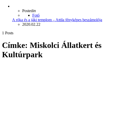
Posted
in
Fotó
A róka és a jáki templom – Attila fényképes beszámolója
2020.02.22
1 Posts
Címke:
Miskolci Állatkert és
Kultúrpark