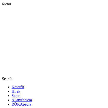
Menu
Search
Kotorék
Hírek
Sztori
Állatvédelem
RÓKApédia