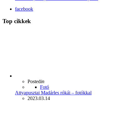
facebook
Top cikkek
Posted
in
Fotó
Attyapusztai Madárles rókái – fotókkal
2023.03.14