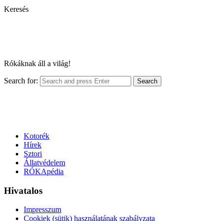
Keresés
Rókáknak áll a világ!
Search for:
Search
Kotorék
Hírek
Sztori
Állatvédelem
RÓKApédia
Hivatalos
Impresszum
Cookiek (sütik) használatának szabályzata