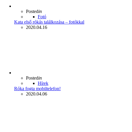
Posted
in
Fotó
Kata első rókás találkozása – fotókkal
2020.04.16
Posted
in
Hírek
Róka fogta mobiltelefon!
2020.04.06