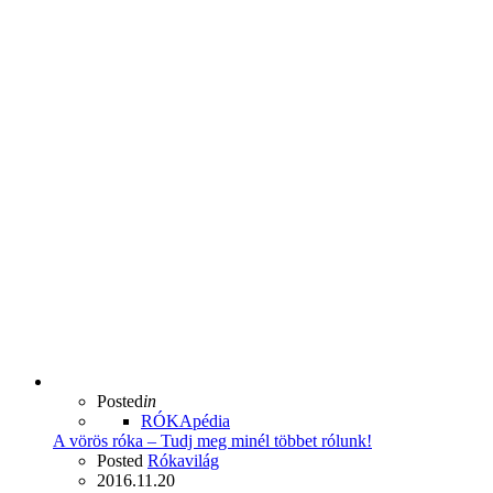
Posted
in
RÓKApédia
A vörös róka – Tudj meg minél többet rólunk!
Posted
Rókavilág
2016.11.20