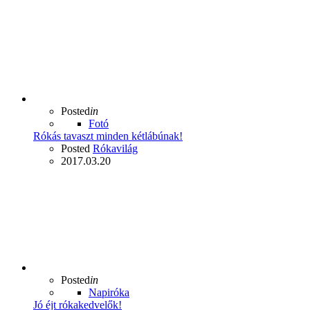
Posted
in
Fotó
Rókás tavaszt minden kétlábúnak!
Posted
Rókavilág
2017.03.20
Posted
in
Napiróka
Jó éjt rókakedvelők!