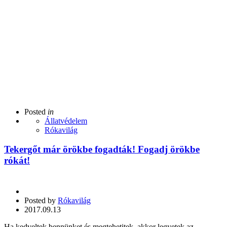
Posted
in
Állatvédelem
Rókavilág
Tekergőt már örökbe fogadták! Fogadj örökbe
rókát!
Posted by
Rókavilág
2017.09.13
Ha kedveltek bennünket és megtehetitek, akkor legyetek az