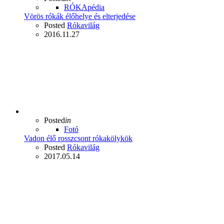
RÓKApédia
Vörös rókák élőhelye és elterjedése
Posted
Rókavilág
2016.11.27
Posted
in
Fotó
Vadon élő rosszcsont rókakölykök
Posted
Rókavilág
2017.05.14