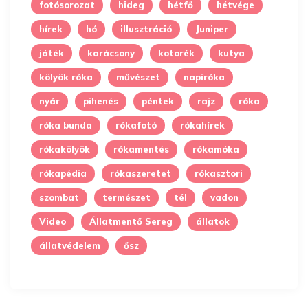
fotósorozat
hideg
hétfő
hétvége
hírek
hó
illusztráció
Juniper
játék
karácsony
kotorék
kutya
kölyök róka
művészet
napiróka
nyár
pihenés
péntek
rajz
róka
róka bunda
rókafotó
rókahírek
rókakölyök
rókamentés
rókamóka
rókapédia
rókaszeretet
rókasztori
szombat
természet
tél
vadon
Video
Állatmentő Sereg
állatok
állatvédelem
ősz