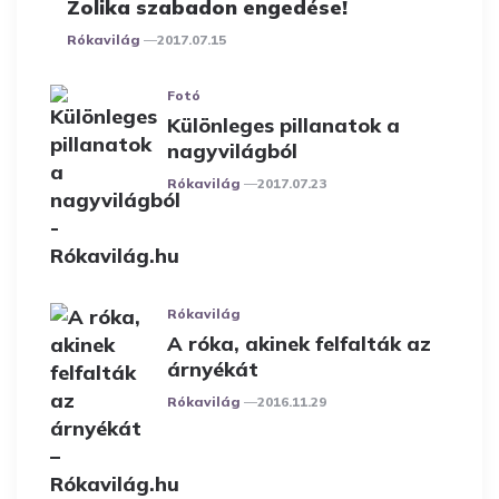
Zolika szabadon engedése!
Posted
Rókavilág
2017.07.15
Fotó
Különleges pillanatok a
nagyvilágból
Posted
Rókavilág
2017.07.23
Rókavilág
A róka, akinek felfalták az
árnyékát
Posted
Rókavilág
2016.11.29