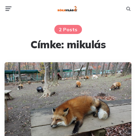
Menu
Searc
2 Posts
Címke:
mikulás