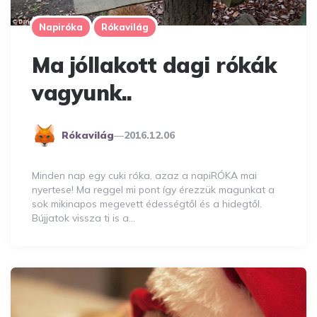
Napiróka
Rókavilág
Ma jóllakott dagi rókák
vagyunk..
Posted
Rókavilág
2016.12.06
By
Minden nap egy cuki róka, azaz a napiRÓKA mai
nyertese! Ma reggel mi pont így érezzük magunkat a
sok mikinapos megevett édességtől és a hidegtől.
Bújjatok vissza ti is a…