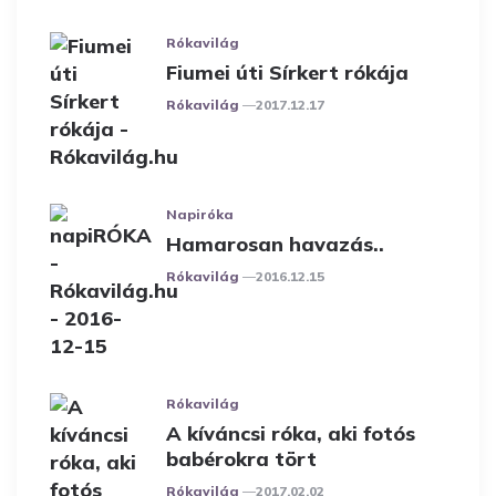
Rókavilág
Fiumei úti Sírkert rókája
Posted
Rókavilág
2017.12.17
Napiróka
Hamarosan havazás..
Posted
Rókavilág
2016.12.15
Rókavilág
A kíváncsi róka, aki fotós
babérokra tört
Posted
Rókavilág
2017.02.02