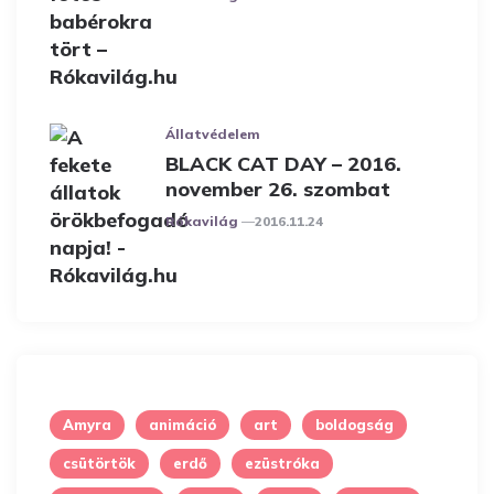
Állatvédelem
BLACK CAT DAY – 2016.
november 26. szombat
Posted
Rókavilág
2016.11.24
Amyra
animáció
art
boldogság
csütörtök
erdő
ezüstróka