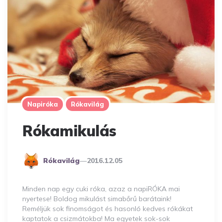
Napiróka
Rókavilág
Rókamikulás
Posted
Rókavilág
2016.12.05
By
Minden nap egy cuki róka, azaz a napiRÓKA mai
nyertese! Boldog mikulást simabőrű barátaink!
Reméljük sok finomságot és hasonló kedves rókákat
kaptatok a csizmátokba! Ma egyetek sok-sok