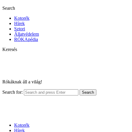
Search
Kotorék
Hírek
Sztori
Állatvédelem
RÓKApédia
Keresés
Rókáknak áll a világ!
Search for:
Search
Kotorék
Hírek