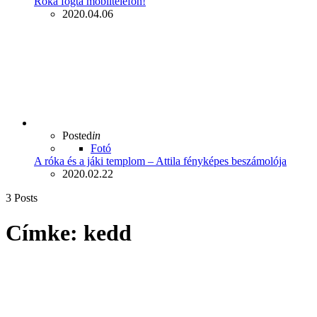
Róka fogta mobiltelefon!
2020.04.06
Posted
in
Fotó
A róka és a jáki templom – Attila fényképes beszámolója
2020.02.22
3 Posts
Címke:
kedd