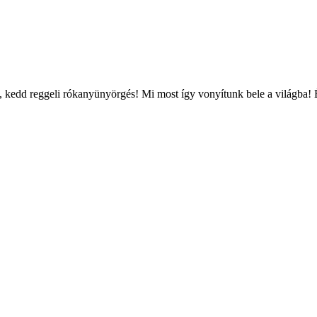
edd reggeli rókanyünyörgés! Mi most így vonyítunk bele a világba! És