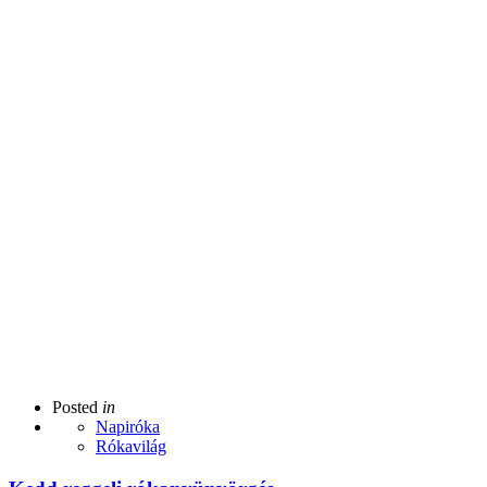
Posted
in
Napiróka
Rókavilág