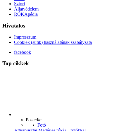
Sztori
Állatvédelem
RÓKApédia
Hivatalos
Impresszum
Cookiek (sütik) használatának szabályzata
facebook
Top cikkek
Posted
in
Fotó
Attyapusztai Madárles rókái – fotókkal