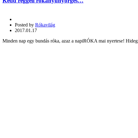
Kedd reggeli rókanyünyörgés…
Posted by
Rókavilág
2017.01.17
Minden nap egy bundás róka, azaz a napiRÓKA mai nyertese! Hideg, k