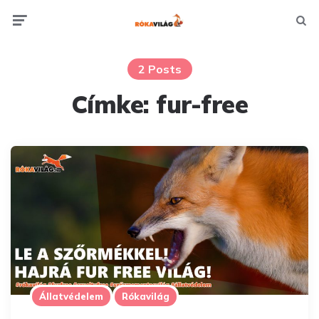
Menu
Searc
2 Posts
Címke:
fur-free
Állatvédelem
Rókavilág