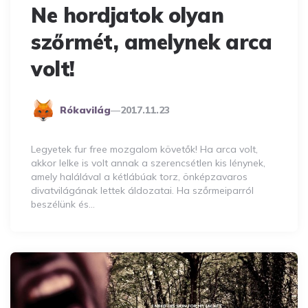
Ne hordjatok olyan
szőrmét, amelynek arca
volt!
Posted
Rókavilág
2017.11.23
By
Legyetek fur free mozgalom követők! Ha arca volt,
akkor lelke is volt annak a szerencsétlen kis lénynek,
amely halálával a kétlábúak torz, önképzavaros
divatvilágának lettek áldozatai. Ha szőrmeiparról
beszélünk és…