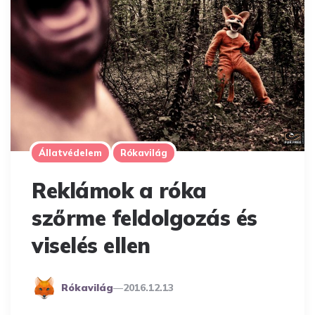
Állatvédelem
Rókavilág
Reklámok a róka
szőrme feldolgozás és
viselés ellen
Posted
Rókavilág
2016.12.13
By