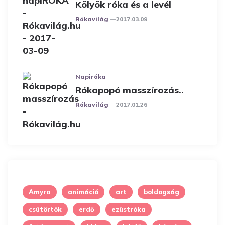
Kölyök róka és a levél
Posted
Rókavilág
2017.03.09
Napiróka
Rókapopó masszírozás..
Posted
Rókavilág
2017.01.26
Amyra
animáció
art
boldogság
csütörtök
erdő
ezüstróka