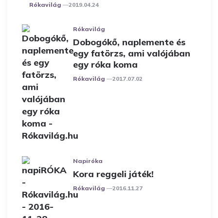
Posted
Rókavilág
2019.04.24
Rókavilág
Dobogókő, naplemente és
egy fatörzs, ami valójában
egy róka koma
Posted
Rókavilág
2017.07.02
Napiróka
Kora reggeli játék!
Posted
Rókavilág
2016.11.27