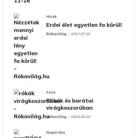
Hírek
Erdei élet egyetlen fa körül!
Posted
Rókavilág
2017.07.25
Fotó
Rókák és barátai
virágkoszorúban
Posted
Rókavilág
2018.06.10
Napiróka