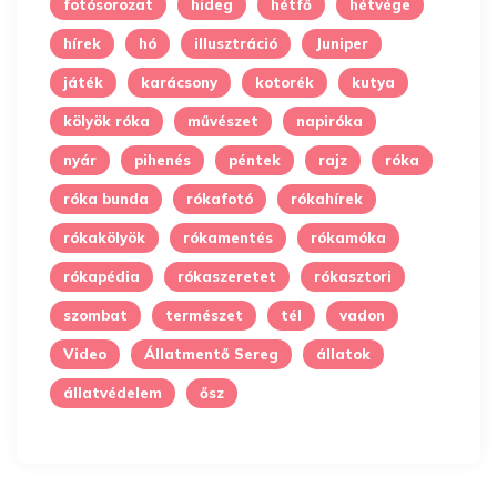
fotósorozat
hideg
hétfő
hétvége
hírek
hó
illusztráció
Juniper
játék
karácsony
kotorék
kutya
kölyök róka
művészet
napiróka
nyár
pihenés
péntek
rajz
róka
róka bunda
rókafotó
rókahírek
rókakölyök
rókamentés
rókamóka
rókapédia
rókaszeretet
rókasztori
szombat
természet
tél
vadon
Video
Állatmentő Sereg
állatok
állatvédelem
ősz