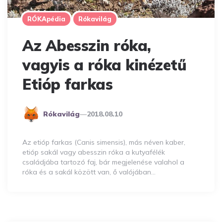
RÓKApédia
Rókavilág
Az Abesszin róka,
vagyis a róka kinézetű
Etióp farkas
Posted
Rókavilág
2018.08.10
By
Az etióp farkas (Canis simensis), más néven kaber,
etióp sakál vagy abesszin róka a kutyafélék
családjába tartozó faj, bár megjelenése valahol a
róka és a sakál között van, ő valójában…