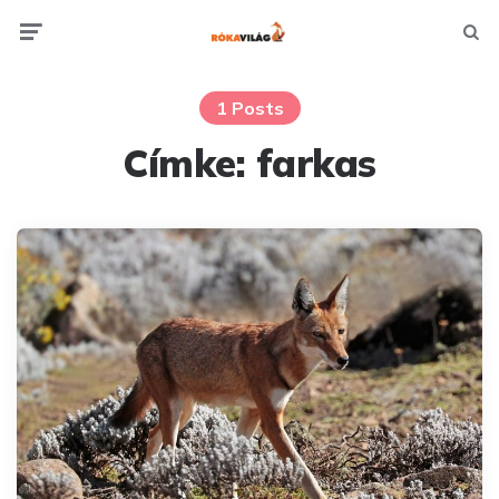
Menu
Searc
1 Posts
Címke:
farkas