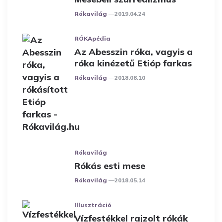
Posted
Rókavilág
2019.04.24
RÓKApédia
Az Abesszin róka, vagyis a
róka kinézetű Etióp farkas
Posted
Rókavilág
2018.08.10
Rókavilág
Rókás esti mese
Posted
Rókavilág
2018.05.14
Illusztráció
Vízfestékkel rajzolt rókák