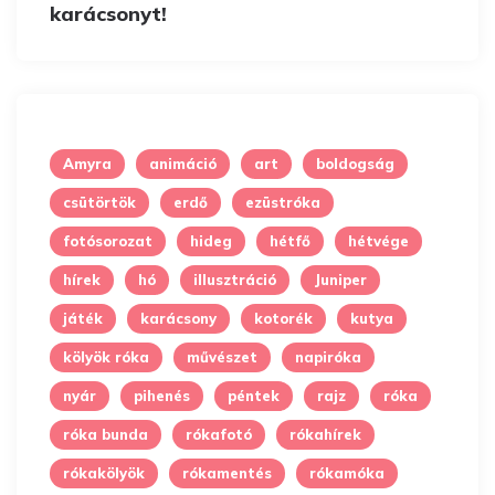
Amyra
animáció
art
boldogság
csütörtök
erdő
ezüstróka
fotósorozat
hideg
hétfő
hétvége
hírek
hó
illusztráció
Juniper
játék
karácsony
kotorék
kutya
kölyök róka
művészet
napiróka
nyár
pihenés
péntek
rajz
róka
róka bunda
rókafotó
rókahírek
rókakölyök
rókamentés
rókamóka