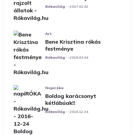
Posted
Rókavilág
2017.01.02
Art
Bene Krisztina rókás
festménye
Posted
Rókavilág
2018.03.04
Napiróka
Boldog karácsonyt
kétlábúak!!
Posted
Rókavilág
2016.12.24