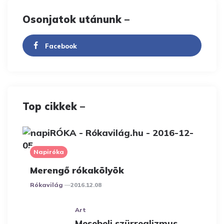
Osonjatok utánunk –
Facebook
Top cikkek –
Napiróka
Merengő rókakölyök
Posted
Rókavilág
2016.12.08
Art
Mesebeli szürrealizmus