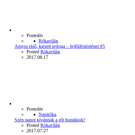
Posted
in
Rókavilág
Amyra első, kiesett tejfoga – fejlődéstörténet #5
Posted
Rókavilág
2017.08.17
Posted
in
Napiróka
Szép napot kívánnak a rőt bundások!
Posted
Rókavilág
2017.07.27