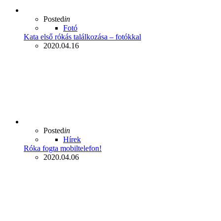
Posted
in
Fotó
Kata első rókás találkozása – fotókkal
2020.04.16
Posted
in
Hírek
Róka fogta mobiltelefon!
2020.04.06