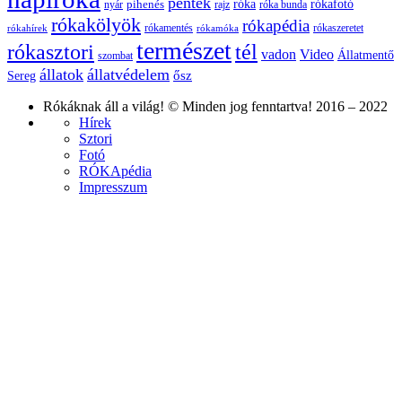
péntek
róka
rókafotó
pihenés
nyár
rajz
róka bunda
rókakölyök
rókapédia
rókamentés
rókaszeretet
rókahírek
rókamóka
természet
rókasztori
tél
vadon
Video
Állatmentő
szombat
állatok
állatvédelem
ősz
Sereg
Rókáknak áll a világ! © Minden jog fenntartva! 2016 – 2022
Hírek
Sztori
Fotó
RÓKApédia
Impresszum