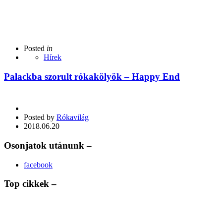
Posted
in
Hírek
Palackba szorult rókakölyök – Happy End
Posted by
Rókavilág
2018.06.20
Osonjatok utánunk –
facebook
Top cikkek –