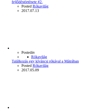
fejlődéstörténete #2.
Posted
Rókavilág
2017.07.13
Posted
in
Rókavilág
Találkozás egy kíváncsi rókával a Mátrában
Posted
Rókavilág
2017.05.09