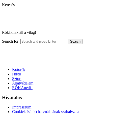
Keresés
Rókáknak áll a világ!
Search for:
Search
Kotorék
Hírek
Sztori
Állatvédelem
RÓKApédia
Hivatalos
Impresszum
Cookiek (sütik) használatának szabályzata