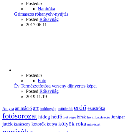
Posted
in
Napiróka
Grimaszos rókanyelv-nyújtás
Posted
Rókavilág
2017.06.11
Posted
in
Fotó
Év Természetfotósa verseny díjnyertes képei
Posted
Rókavilág
2019.11.19
erdő
art
animáció
ezüstróka
Amyra
boldogság
csütörtök
fotósorozat
hétfő
hideg
Juniper
hírek
hétvége
hó
illusztráció
kölyök róka
játék
kotorék
kutya
karácsony
művészet
napiróka