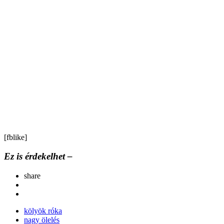
[fblike]
Ez is érdekelhet –
share
kölyök róka
nagy ölelés