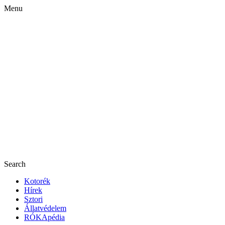
Menu
Search
Kotorék
Hírek
Sztori
Állatvédelem
RÓKApédia