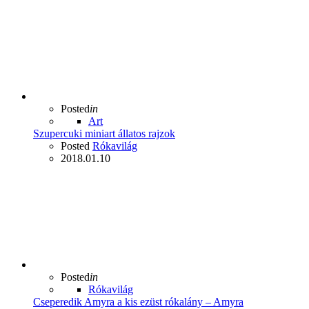
Posted
in
Art
Szupercuki miniart állatos rajzok
Posted
Rókavilág
2018.01.10
Posted
in
Rókavilág
Cseperedik Amyra a kis ezüst rókalány – Amyra