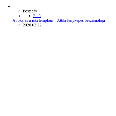
Posted
in
Fotó
A róka és a jáki templom – Attila fényképes beszámolója
2020.02.22