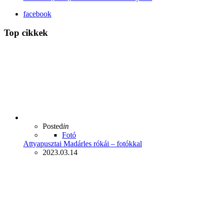
facebook
Top cikkek
Posted
in
Fotó
Attyapusztai Madárles rókái – fotókkal
2023.03.14