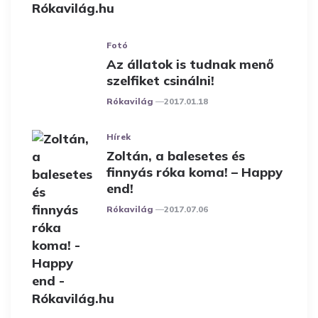
Fotó
Az állatok is tudnak menő
szelfiket csinálni!
Posted
Rókavilág
2017.01.18
Hírek
Zoltán, a balesetes és
finnyás róka koma! – Happy
end!
Posted
Rókavilág
2017.07.06