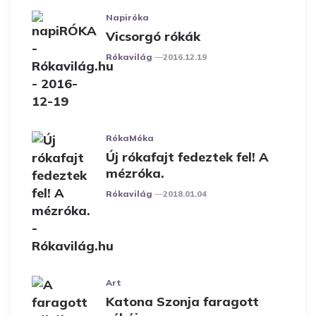
Napiróka
Vicsorgó rókák
Posted
Rókavilág
2016.12.19
RókaMóka
Új rókafajt fedeztek fel! A
mézróka.
Posted
Rókavilág
2018.01.04
Art
Katona Szonja faragott