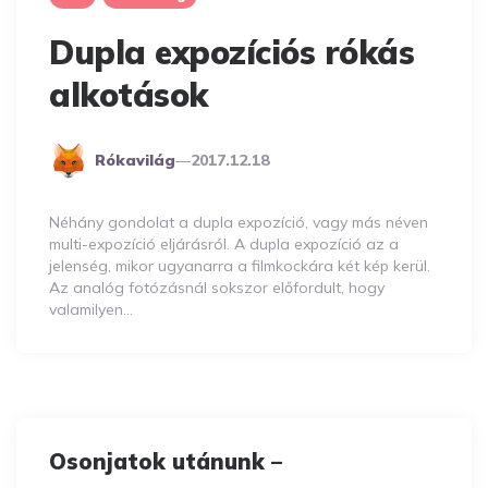
Dupla expozíciós rókás
alkotások
Posted
Rókavilág
2017.12.18
By
Néhány gondolat a dupla expozíció, vagy más néven
multi-expozíció eljárásról. A dupla expozíció az a
jelenség, mikor ugyanarra a filmkockára két kép kerül.
Az analóg fotózásnál sokszor előfordult, hogy
valamilyen…
Osonjatok utánunk –