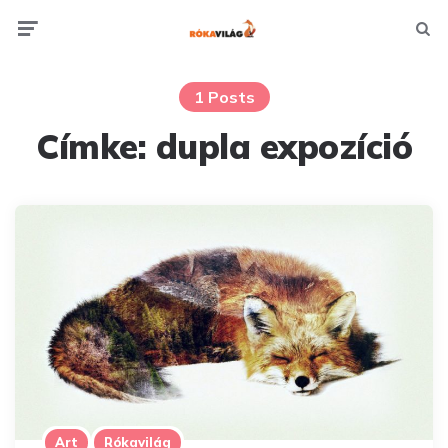
Menu
Searc
1 Posts
Címke:
dupla expozíció
Art
Rókavilág