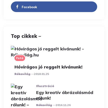
Facebook
Top cikkek –
Fotó
Hóvirágos jó reggelt kívánunk!
Posted
Rókavilág
2018.01.25
Illusztráció
Egy kreatív ábrázolásmód
rólunk!
Posted
Rókavilág
2016.11.26