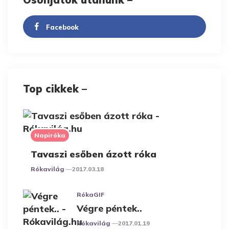
Facebook
Top cikkek –
Napiróka
Tavaszi esőben ázott róka
Posted
Rókavilág
2017.03.18
RókaGIF
Végre péntek..
Posted
Rókavilág
2017.01.19