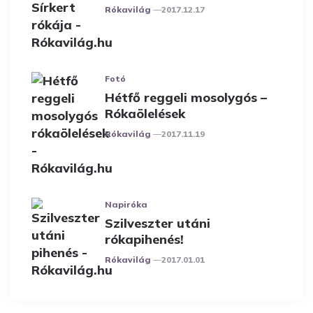
Posted
Rókavilág
2017.12.17
Fotó
Hétfő reggeli mosolygós –
Rókaölelések
Posted
Rókavilág
2017.11.19
Napiróka
Szilveszter utáni
rókapihenés!
Posted
Rókavilág
2017.01.01