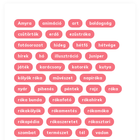
Amyra
animáció
art
boldogság
csütörtök
erdő
ezüstróka
fotósorozat
hideg
hétfő
hétvége
hírek
hó
illusztráció
Juniper
játék
karácsony
kotorék
kutya
kölyök róka
művészet
napiróka
nyár
pihenés
péntek
rajz
róka
róka bunda
rókafotó
rókahírek
rókakölyök
rókamentés
rókamóka
rókapédia
rókaszeretet
rókasztori
szombat
természet
tél
vadon