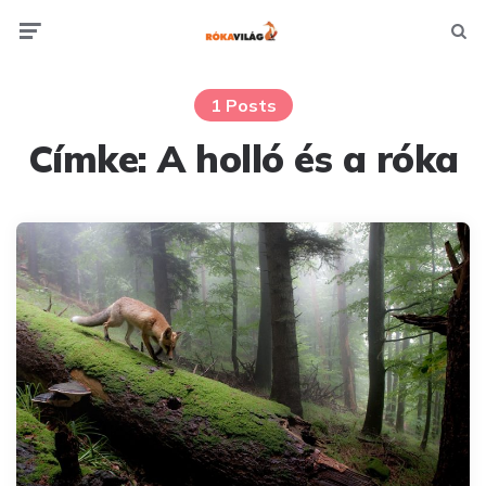
Menu
Searc
1 Posts
Címke:
A holló és a róka