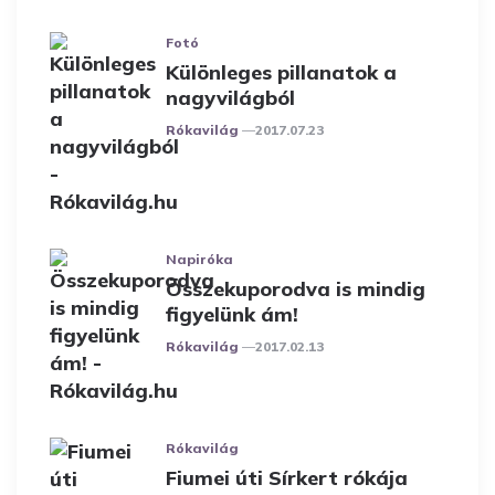
Fotó
Különleges pillanatok a
nagyvilágból
Posted
Rókavilág
2017.07.23
Napiróka
Összekuporodva is mindig
figyelünk ám!
Posted
Rókavilág
2017.02.13
Rókavilág
Fiumei úti Sírkert rókája