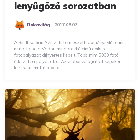
lenyűgöző sorozatban
Posted
Rókavilág
2017.08.07
By
A Smithsonian Nemzeti Természettudományi Múzeum
mutatta be a Vadon mindörökké című epikus
fotópályázat díjnyertes képeit. Több mint 5000 fotó
érkezett a pályázatra. Az alábbi válogatott képeken
keresztül mutatja be a…