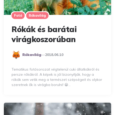
Fotó
Rókavilág
Rókák és barátai
virágkoszorúban
Posted
Rókavilág
2018.06.10
By
Tematikus fotósorozat végtelenül cuki állatkákról és
persze rókákról. A képek is jól bizonyítják, hogy a
rókák sem vetik meg a természet szépségeit és olykor
szeretnek ők is virágba borulni! 😀…