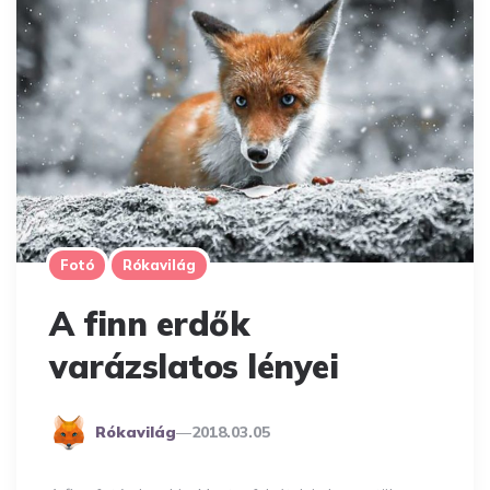
Fotó
Rókavilág
A finn erdők
varázslatos lényei
Posted
Rókavilág
2018.03.05
By