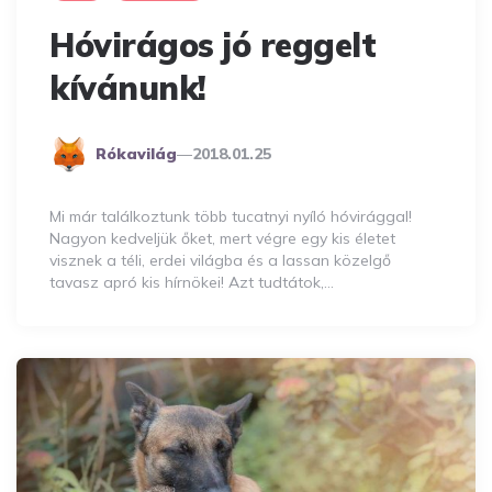
Hóvirágos jó reggelt
kívánunk!
Posted
Rókavilág
2018.01.25
By
Mi már találkoztunk több tucatnyi nyíló hóvirággal!
Nagyon kedveljük őket, mert végre egy kis életet
visznek a téli, erdei világba és a lassan közelgő
tavasz apró kis hírnökei! Azt tudtátok,…