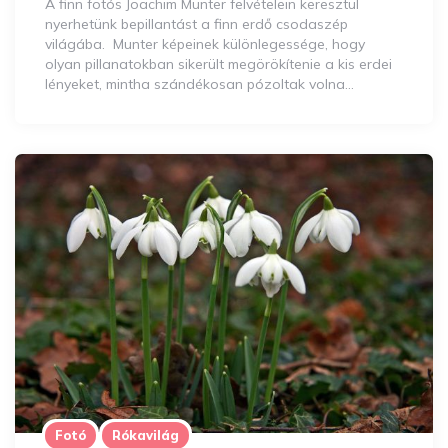
A finn fotós Joachim Munter felvételein keresztül
nyerhetünk bepillantást a finn erdő csodaszép
világába. Munter képeinek különlegessége, hogy
olyan pillanatokban sikerült megörökítenie a kis erdei
lényeket, mintha szándékosan pózoltak volna…
Fotó
Rókavilág