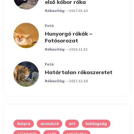
első kóbor róka
Posted
Rókavilág
2017.01.10
Fotó
Hunyorgó rókák –
Fotósorozat
Posted
Rókavilág
2016.11.22
Fotó
Határtalan rókaszeretet
Posted
Rókavilág
2017.12.18
Amyra
animáció
art
boldogság
csütörtök
erdő
ezüstróka