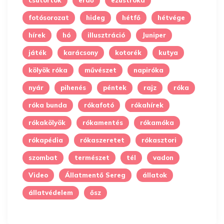
fotósorozat
hideg
hétfő
hétvége
hírek
hó
illusztráció
Juniper
játék
karácsony
kotorék
kutya
kölyök róka
művészet
napiróka
nyár
pihenés
péntek
rajz
róka
róka bunda
rókafotó
rókahírek
rókakölyök
rókamentés
rókamóka
rókapédia
rókaszeretet
rókasztori
szombat
természet
tél
vadon
Video
Állatmentő Sereg
állatok
állatvédelem
ősz