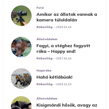
Fotó
Amikor az állatok vannak a
kamera túloldalán
Posted
Rókavilág
2016.11.14
Állatvédelem
Fagyi, a stéghez fagyott
róka – Happy end!
Posted
Rókavilág
2017.01.14
Napiróka
Hahó kétlábúak!
Posted
Rókavilág
2016.11.23
Állatvédelem
Kisigmándi hősök, avagy az