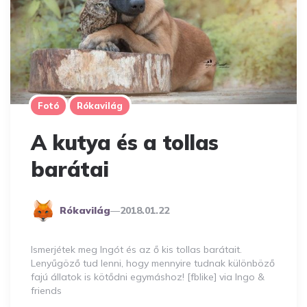
Fotó
Rókavilág
A kutya és a tollas
barátai
Posted
Rókavilág
2018.01.22
By
Ismerjétek meg Ingót és az ő kis tollas barátait.
Lenyűgöző tud lenni, hogy mennyire tudnak különböző
fajú állatok is kötődni egymáshoz! [fblike] via Ingo &
friends