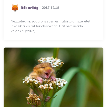
Posted
Rókavilág
2017.12.18
By
Nézzétek micsoda önzetlen és határtalan szeretet
lakozik a kis rőt bundásokban! Hát nem imádni
valóak?? [fblike]