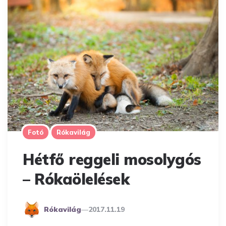
Fotó
Rókavilág
Hétfő reggeli mosolygós
– Rókaölelések
Posted
Rókavilág
2017.11.19
By