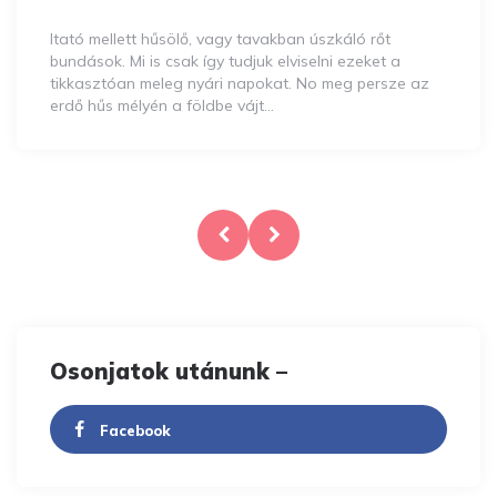
Itató mellett hűsölő, vagy tavakban úszkáló rőt
bundások. Mi is csak így tudjuk elviselni ezeket a
tikkasztóan meleg nyári napokat. No meg persze az
erdő hűs mélyén a földbe vájt…
Bejegyzés
navigáció
Osonjatok utánunk –
Facebook