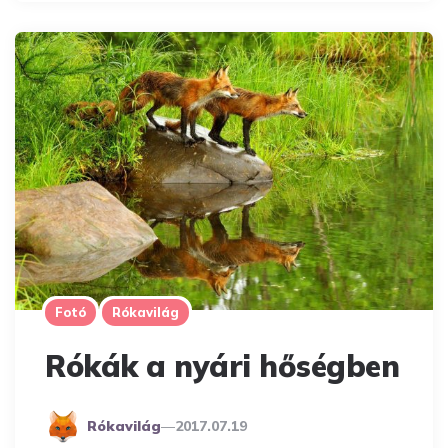
Fotó
Rókavilág
Rókák a nyári hőségben
Posted
Rókavilág
2017.07.19
By