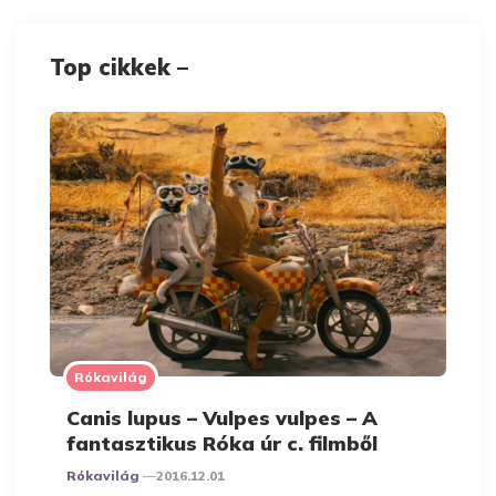
Top cikkek –
Rókavilág
Canis lupus – Vulpes vulpes – A
fantasztikus Róka úr c. filmből
Posted
Rókavilág
2016.12.01