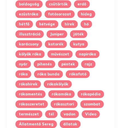
boldogság
csütörtök
erdő
ezüstróka
fotósorozat
hideg
hétfő
hétvége
hírek
hó
illusztráció
Juniper
játék
karácsony
kotorék
kutya
kölyök róka
művészet
napiróka
nyár
pihenés
péntek
rajz
róka
róka bunda
rókafotó
rókahírek
rókakölyök
rókamentés
rókamóka
rókapédia
rókaszeretet
rókasztori
szombat
természet
tél
vadon
Video
Állatmentő Sereg
állatok