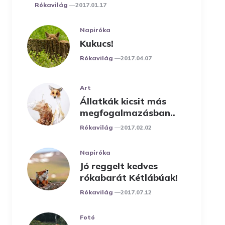
Posted
Rókavilág
2017.01.17
Napiróka
Kukucs!
Posted
Rókavilág
2017.04.07
Art
Állatkák kicsit más
megfogalmazásban..
Posted
Rókavilág
2017.02.02
Napiróka
Jó reggelt kedves
rókabarát Kétlábúak!
Posted
Rókavilág
2017.07.12
Fotó