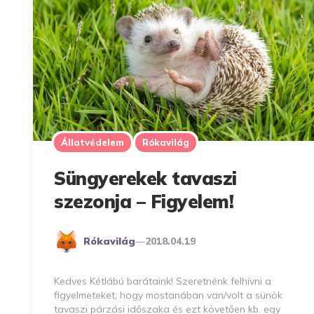
Állatvédelem
Rókavilág
Süngyerekek tavaszi
szezonja – Figyelem!
Posted
Rókavilág
2018.04.19
By
Kedves Kétlábú barátaink! Szeretnénk felhívni a
figyelmeteket, hogy mostanában van/volt a sünök
tavaszi párzási időszaka és ezt követően kb. egy