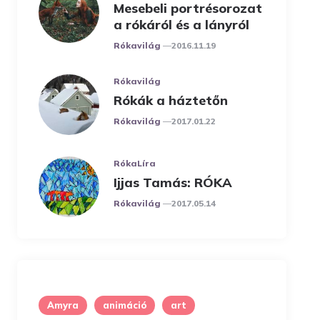
Mesebeli portrésorozat
a rókáról és a lányról
Posted
Rókavilág
2016.11.19
Rókavilág
Rókák a háztetőn
Posted
Rókavilág
2017.01.22
RókaLíra
Ijjas Tamás: RÓKA
Posted
Rókavilág
2017.05.14
Amyra
animáció
art