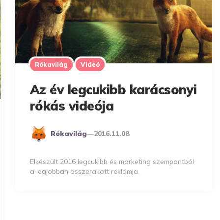
Rókavilág
Videó
Az év legcukibb karácsonyi
rókás videója
Posted
Rókavilág
2016.11.08
By
Elkészült 2016 legcukibb és marketing szempontból
a legjobban összerakott reklámja.