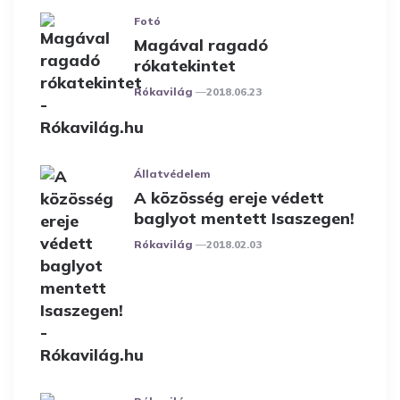
Fotó
Magával ragadó
rókatekintet
Posted
Rókavilág
2018.06.23
Állatvédelem
A közösség ereje védett
baglyot mentett Isaszegen!
Posted
Rókavilág
2018.02.03