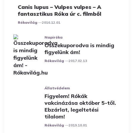
Canis lupus – Vulpes vulpes – A
fantasztikus Róka úr c. filmből
Posted
Rókavilág
2016.12.01
Napiróka
Összekuporodva is mindig
figyelünk ám!
Posted
Rókavilág
2017.02.13
Állatvédelem
Figyelem! Rókák
vakcinázása október 5-től.
Ebzárlat, legeltetési
tilalom!
Posted
Rókavilág
2019.10.01