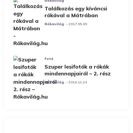
Rókavilág
Találkozás egy kíváncsi
rókával a Mátrában
Posted
Rókavilág
2017.05.09
Fotó
Szuper lesifotók a rókák
mindennapjairól – 2. rész
Posted
Rókavilág
2016.11.24