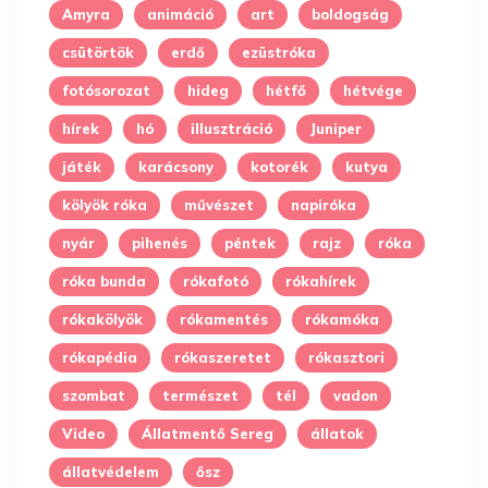
Amyra
animáció
art
boldogság
csütörtök
erdő
ezüstróka
fotósorozat
hideg
hétfő
hétvége
hírek
hó
illusztráció
Juniper
játék
karácsony
kotorék
kutya
kölyök róka
művészet
napiróka
nyár
pihenés
péntek
rajz
róka
róka bunda
rókafotó
rókahírek
rókakölyök
rókamentés
rókamóka
rókapédia
rókaszeretet
rókasztori
szombat
természet
tél
vadon
Video
Állatmentő Sereg
állatok
állatvédelem
ősz