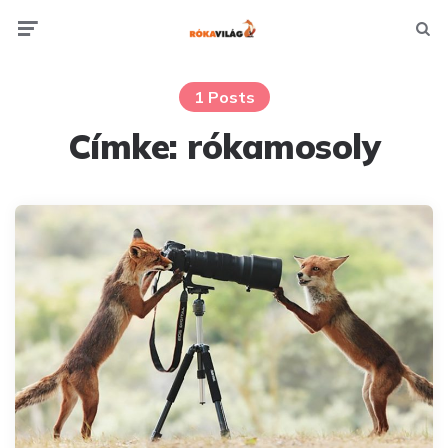
Menu
Searc
1 Posts
Címke:
rókamosoly