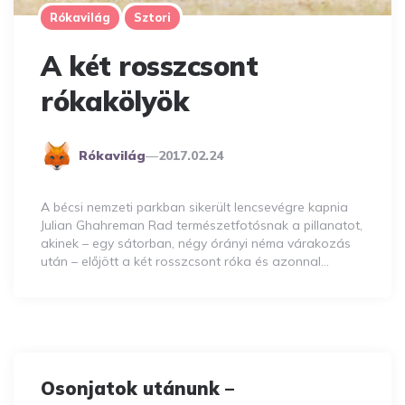
Rókavilág
Sztori
A két rosszcsont
rókakölyök
Posted
Rókavilág
2017.02.24
By
A bécsi nemzeti parkban sikerült lencsevégre kapnia
Julian Ghahreman Rad természetfotósnak a pillanatot,
akinek – egy sátorban, négy órányi néma várakozás
után – előjött a két rosszcsont róka és azonnal…
Osonjatok utánunk –