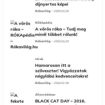
díjnyertes képei
Posted
Rókavilág
2019.11.19
RÓKApédia
A vörös róka – Tudj meg
minél többet rólunk!
Posted
Rókavilág
2016.11.20
Hírek
Hamarosan itt a
szilveszter! Vigyázzatok
négylábú kedvenceitekre!
Posted
Rókavilág
2016.12.30
Állatvédelem
BLACK CAT DAY – 2016.