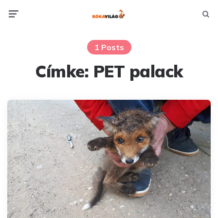
Menu
Searc
1 Posts
Címke:
PET palack