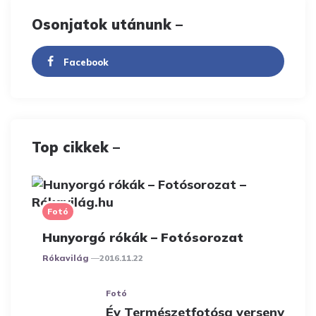
Osonjatok utánunk –
Facebook
Top cikkek –
Fotó
Hunyorgó rókák – Fotósorozat
Posted
Rókavilág
2016.11.22
Fotó
Év Természetfotósa verseny