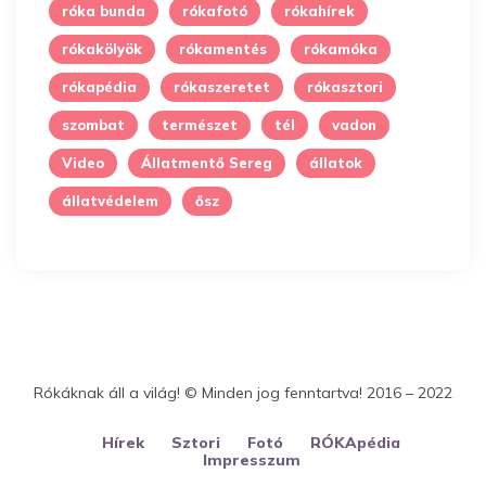
róka bunda
rókafotó
rókahírek
rókakölyök
rókamentés
rókamóka
rókapédia
rókaszeretet
rókasztori
szombat
természet
tél
vadon
Video
Állatmentő Sereg
állatok
állatvédelem
ősz
Rókáknak áll a világ! © Minden jog fenntartva! 2016 – 2022
Hírek
Sztori
Fotó
RÓKApédia
Impresszum