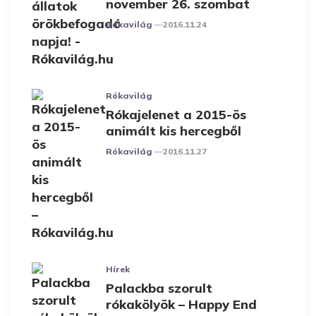
november 26. szombat
Posted
Rókavilág
2016.11.24
Rókavilág
Rókajelenet a 2015-ös
animált kis hercegből
Posted
Rókavilág
2016.11.27
Hírek
Palackba szorult
rókakölyök – Happy End