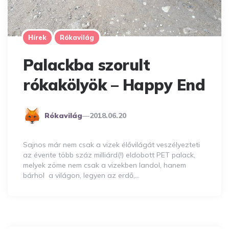
Hírek
Rókavilág
Palackba szorult
rókakölyök – Happy End
Posted
Rókavilág
2018.06.20
By
Sajnos már nem csak a vizek élővilágát veszélyezteti
az évente több száz milliárd(!) eldobott PET palack,
melyek zöme nem csak a vizekben landol, hanem
bárhol a világon, legyen az erdő,…