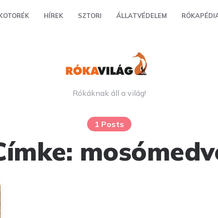
KOTORÉK
HÍREK
SZTORI
ÁLLATVÉDELEM
RÓKAPÉDI
Rókáknak áll a világ!
1 Posts
Címke:
mosómedv