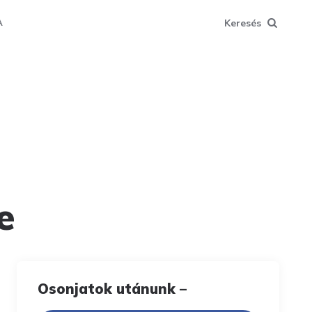
Keresés
A
e
Osonjatok utánunk –