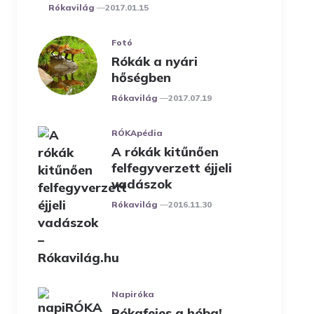
Posted
Rókavilág
2017.01.15
Fotó
Rókák a nyári
hőségben
Posted
Rókavilág
2017.07.19
RÓKApédia
A rókák kitűnően
felfegyverzett éjjeli
vadászok
Posted
Rókavilág
2016.11.30
Napiróka
Rókafejes a hóba!