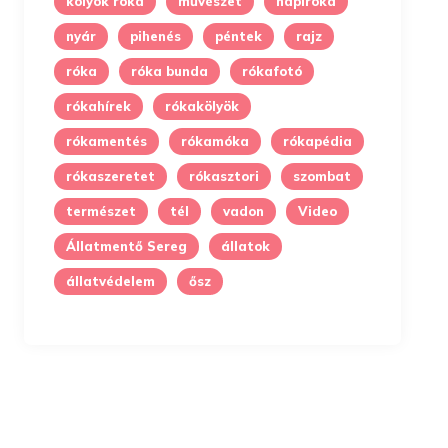
kölyök róka
művészet
napiróka
nyár
pihenés
péntek
rajz
róka
róka bunda
rókafotó
rókahírek
rókakölyök
rókamentés
rókamóka
rókapédia
rókaszeretet
rókasztori
szombat
természet
tél
vadon
Video
Állatmentő Sereg
állatok
állatvédelem
ősz