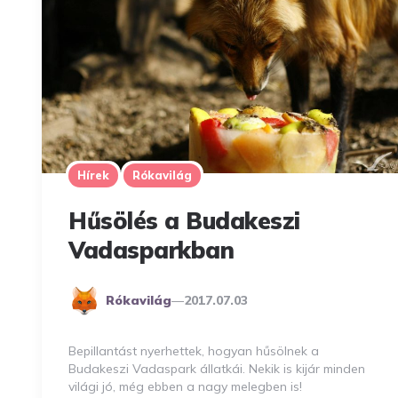
Hírek
Rókavilág
Hűsölés a Budakeszi
Vadasparkban
Posted
Rókavilág
2017.07.03
By
Bepillantást nyerhettek, hogyan hűsölnek a
Budakeszi Vadaspark állatkái. Nekik is kijár minden
világi jó, még ebben a nagy melegben is!