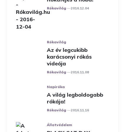
Posted
Rókavilág
2016.12.04
Rókavilág
Az év legcukibb
karácsonyi rókás
videója
Posted
Rókavilág
2016.11.08
Napiróka
A világ legboldogabb
rókája!
Posted
Rókavilág
2016.11.16
Állatvédelem