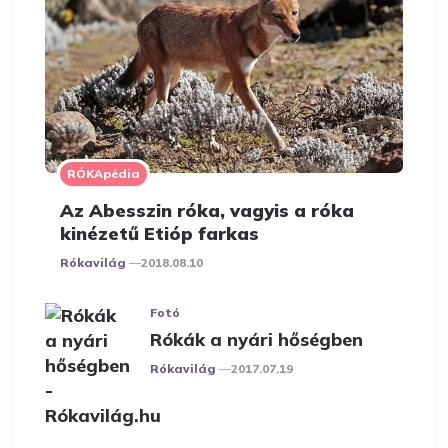
RÓKApédia
Az Abesszin róka, vagyis a róka
kinézetű Etióp farkas
Posted
Rókavilág
2018.08.10
Fotó
Rókák a nyári hőségben
Posted
Rókavilág
2017.07.19