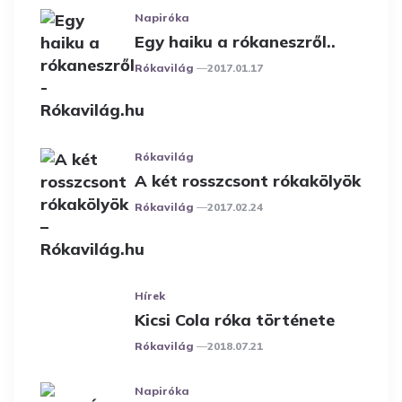
Napiróka
Egy haiku a rókaneszről..
Posted
Rókavilág
2017.01.17
Rókavilág
A két rosszcsont rókakölyök
Posted
Rókavilág
2017.02.24
Hírek
Kicsi Cola róka története
Posted
Rókavilág
2018.07.21
Napiróka