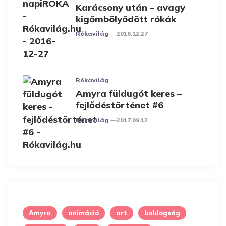
Karácsony után – avagy
kigömbölyödött rókák
Posted
Rókavilág
2016.12.27
Rókavilág
Amyra füldugót keres –
fejlődéstörténet #6
Posted
Rókavilág
2017.09.12
Amyra
animáció
art
boldogság