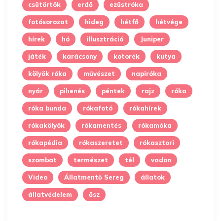
csütörtök
erdő
ezüstróka
fotósorozat
hideg
hétfő
hétvége
hírek
hó
illusztráció
Juniper
játék
karácsony
kotorék
kutya
kölyök róka
művészet
napiróka
nyár
pihenés
péntek
rajz
róka
róka bunda
rókafotó
rókahírek
rókakölyök
rókamentés
rókamóka
rókapédia
rókaszeretet
rókasztori
szombat
természet
tél
vadon
Video
Állatmentő Sereg
állatok
állatvédelem
ősz