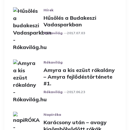
Hírek
Hűsölés a Budakeszi
Vadasparkban
Posted
Rókavilág
2017.07.03
Rókavilág
Amyra a kis ezüst rókalány
– Amyra fejlődéstörténete
#1.
Posted
Rókavilág
2017.06.23
Napiróka
Karácsony után – avagy
kigömbölyödött rókák