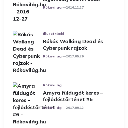
Posted
Rókavilág
2016.12.27
Illusztráció
Rókás Walking Dead és
Cyberpunk rajzok
Posted
Rókavilág
2017.05.29
Rókavilág
Amyra füldugót keres –
fejlődéstörténet #6
Posted
Rókavilág
2017.09.12