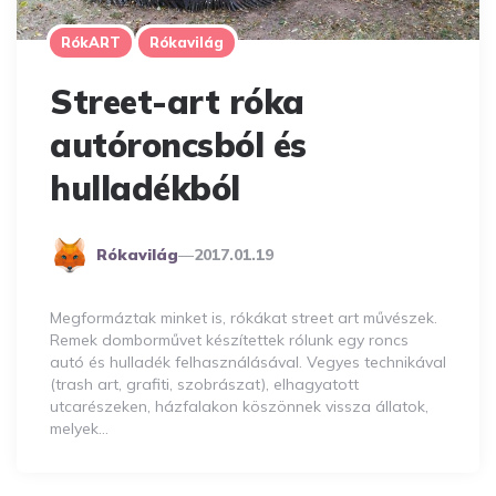
RókART
Rókavilág
Street-art róka
autóroncsból és
hulladékból
Posted
Rókavilág
2017.01.19
By
Megformáztak minket is, rókákat street art művészek.
Remek domborművet készítettek rólunk egy roncs
autó és hulladék felhasználásával. Vegyes technikával
(trash art, grafiti, szobrászat), elhagyatott
utcarészeken, házfalakon köszönnek vissza állatok,
melyek…