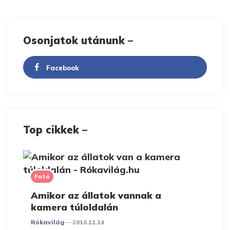
Osonjatok utánunk –
Facebook
Top cikkek –
Fotó
Amikor az állatok vannak a
kamera túloldalán
Posted
Rókavilág
2016.11.14