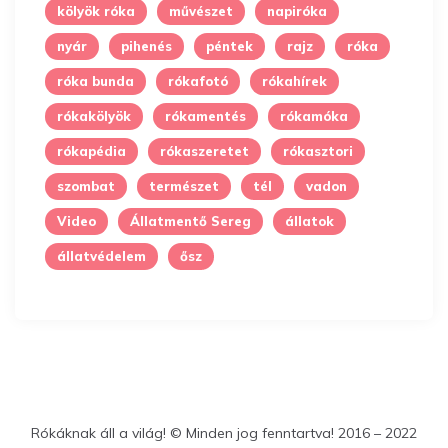
kölyök róka
művészet
napiróka
nyár
pihenés
péntek
rajz
róka
róka bunda
rókafotó
rókahírek
rókakölyök
rókamentés
rókamóka
rókapédia
rókaszeretet
rókasztori
szombat
természet
tél
vadon
Video
Állatmentő Sereg
állatok
állatvédelem
ősz
Rókáknak áll a világ! © Minden jog fenntartva! 2016 – 2022