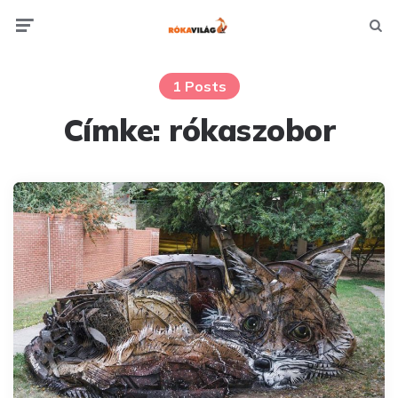
Menu
Searc
1 Posts
Címke:
rókaszobor