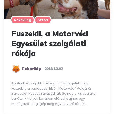
Rókavilág
Sztori
Fuszekli, a Motorvéd
Egyesület szolgálati
rókája
Posted
Rókavilág
2018.10.02
By
Kaptunk egy újabb rókasztorit! Ismerjétek meg
Fuszeklit, a budapesti, Első „Motorvéd” Polgárőr
Egyesület kedves ravaszdiját. Sajnos a kis csalavér
barátunk kölyök korában elárvul /sajnos egy
mezőgazdasági gép még egy anyarókának…