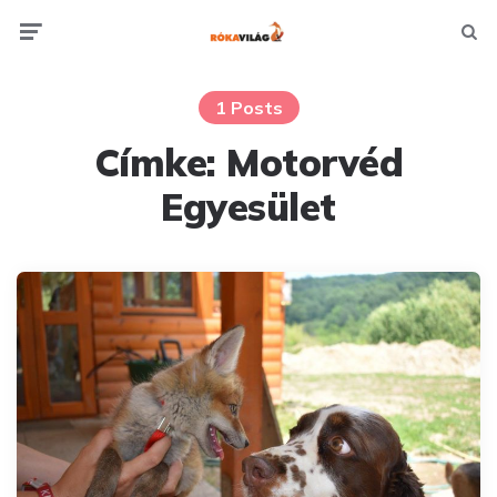
Menu
Searc
1 Posts
Címke:
Motorvéd
Egyesület