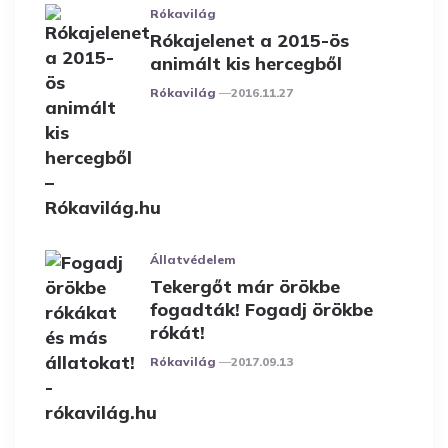
Rókavilág
Rókajelenet a 2015-ös
animált kis hercegből
Posted
Rókavilág
2016.11.27
Állatvédelem
Tekergőt már örökbe
fogadták! Fogadj örökbe
rókát!
Posted
Rókavilág
2017.09.13