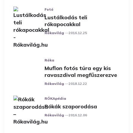
Fotó
Lustálkodás teli
rókapocakkal
Posted
Rókavilág
2016.12.25
Róka
Muflon fotós túra egy kis
ravaszdival megfűszerezve
Posted
Rókavilág
2018.12.22
RÓKApédia
Rókák szaporodása
Posted
Rókavilág
2016.12.06