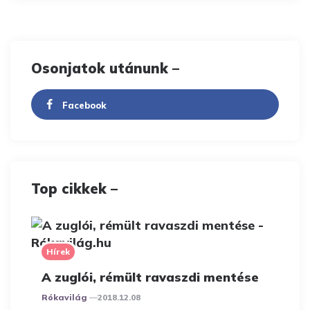
Osonjatok utánunk –
Facebook
Top cikkek –
Hírek
A zuglói, rémült ravaszdi mentése
Posted
Rókavilág
2018.12.08