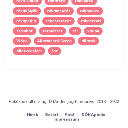
róka bunda
rókafotó
rókahírek
rókakölyök
rókamentés
rókamóka
rókapédia
rókaszeretet
rókasztori
szombat
természet
tél
vadon
Video
Állatmentő Sereg
állatok
állatvédelem
ősz
Rókáknak áll a világ! © Minden jog fenntartva! 2016 – 2022
Hírek
Sztori
Fotó
RÓKApédia
Impresszum