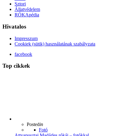
Sztori
Állatvédelem
RÓKApédia
Hivatalos
Impresszum
Cookiek (sütik) használatának szabályzata
facebook
Top cikkek
Posted
in
Fotó
Attyapusztai Madárles rókái – fotókkal