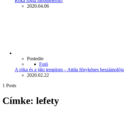
Róka fogta mobiltelefon!
2020.04.06
Posted
in
Fotó
A róka és a jáki templom – Attila fényképes beszámolója
2020.02.22
1 Posts
Címke:
lefety