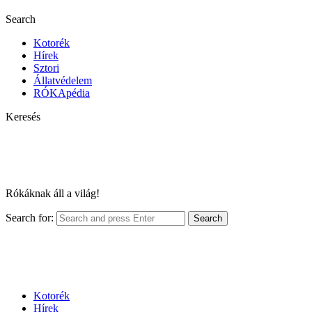
Search
Kotorék
Hírek
Sztori
Állatvédelem
RÓKApédia
Keresés
Rókáknak áll a világ!
Search for:
Search
Kotorék
Hírek