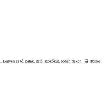
Legyen az tó, patak, itató, szökőkút, pohár, flakon.. 😀 [fblike]