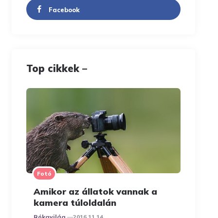
Facebook
Top cikkek –
Fotó
Amikor az állatok vannak a
kamera túloldalán
Posted
Rókavilág
2016.11.14