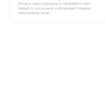
hónapos súlyos betegség és rehabilitáció után
felépült és visszanyerte szabadságát! Szegény
róka barátunk testét…