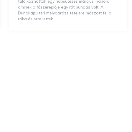
találkozhattak egy napsütéses márciusi napon,
aminek a főszereplője egy rőt bundás volt. A
Dunakapu téri mélygarázs tetejére mászott fel a
róka és erre lettek…