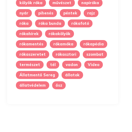
kölyök róka
művészet
napiróka
nyár
pihenés
péntek
rajz
róka
róka bunda
rókafotó
rókahírek
rókakölyök
rókamentés
rókamóka
rókapédia
rókaszeretet
rókasztori
szombat
természet
tél
vadon
Video
Állatmentő Sereg
állatok
állatvédelem
ősz