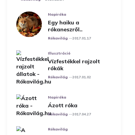
Napiróka
Egy haiku a
rókaneszről..
Posted
Rókavilág
2017.01.17
Illusztráció
Vízfestékkel rajzolt
rókák
Posted
Rókavilág
2017.01.02
Napiróka
Ázott róka
Posted
Rókavilág
2017.04.27
Rókavilág