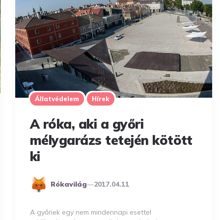
Állatvédelem
Hírek
A róka, aki a győri
mélygarázs tetején kötött
ki
Posted
Rókavilág
2017.04.11
By
A győriek egy nem mindennapi esettel