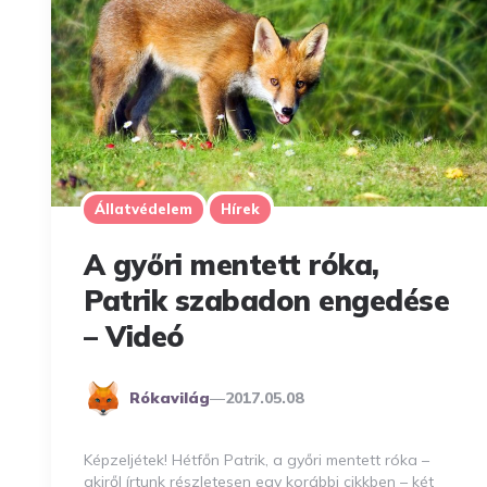
Állatvédelem
Hírek
A győri mentett róka,
Patrik szabadon engedése
– Videó
Posted
Rókavilág
2017.05.08
By
Képzeljétek! Hétfőn Patrik, a győri mentett róka –
akiről írtunk részletesen egy korábbi cikkben – két