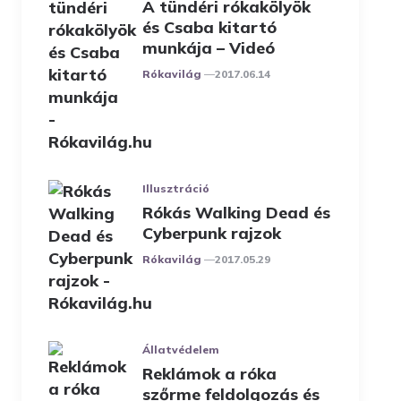
A tündéri rókakölyök
és Csaba kitartó
munkája – Videó
Posted
Rókavilág
2017.06.14
Illusztráció
Rókás Walking Dead és
Cyberpunk rajzok
Posted
Rókavilág
2017.05.29
Állatvédelem
Reklámok a róka
szőrme feldolgozás és