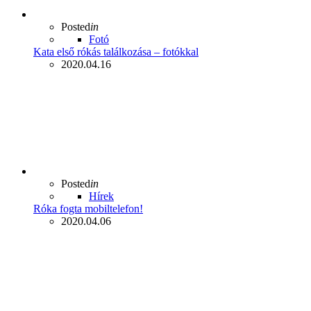
Posted
in
Fotó
Kata első rókás találkozása – fotókkal
2020.04.16
Posted
in
Hírek
Róka fogta mobiltelefon!
2020.04.06