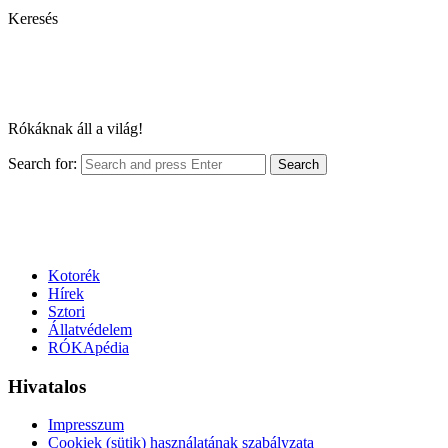
Keresés
Rókáknak áll a világ!
Search for:
Search
Kotorék
Hírek
Sztori
Állatvédelem
RÓKApédia
Hivatalos
Impresszum
Cookiek (sütik) használatának szabályzata