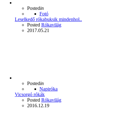
Posted
in
Fotó
Leselkedő rókabuksik mindenhol..
Posted
Rókavilág
2017.05.21
Posted
in
Napiróka
Vicsorgó rókák
Posted
Rókavilág
2016.12.19