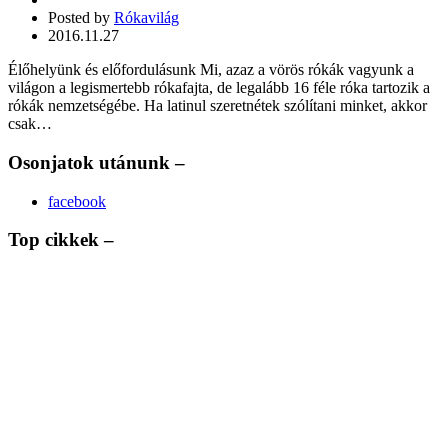
Posted by
Rókavilág
2016.11.27
Élőhelyünk és előfordulásunk Mi, azaz a vörös rókák vagyunk a
világon a legismertebb rókafajta, de legalább 16 féle róka tartozik a
rókák nemzetségébe. Ha latinul szeretnétek szólítani minket, akkor
csak…
Osonjatok utánunk –
facebook
Top cikkek –