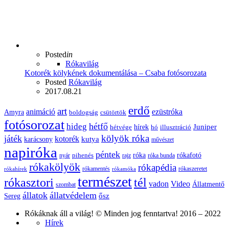
Posted
in
Rókavilág
Kotorék kölykének dokumentálása – Csaba fotósorozata
Posted
Rókavilág
2017.08.21
erdő
art
animáció
ezüstróka
Amyra
boldogság
csütörtök
fotósorozat
hétfő
hideg
Juniper
hírek
hétvége
hó
illusztráció
kölyök róka
játék
kotorék
kutya
karácsony
művészet
napiróka
péntek
róka
rókafotó
pihenés
nyár
rajz
róka bunda
rókakölyök
rókapédia
rókamentés
rókaszeretet
rókahírek
rókamóka
természet
rókasztori
tél
vadon
Video
Állatmentő
szombat
állatok
állatvédelem
ősz
Sereg
Rókáknak áll a világ! © Minden jog fenntartva! 2016 – 2022
Hírek