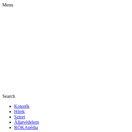
Menu
Search
Kotorék
Hírek
Sztori
Állatvédelem
RÓKApédia