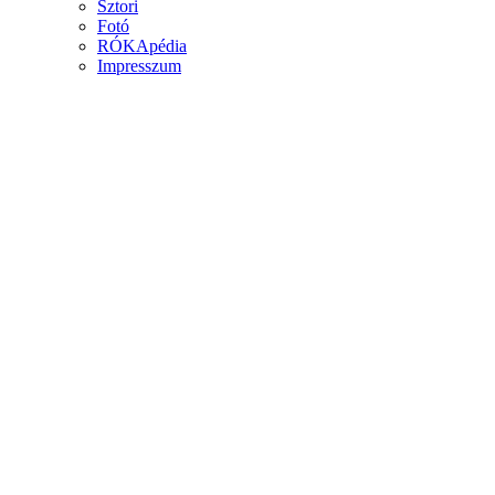
Sztori
Fotó
RÓKApédia
Impresszum