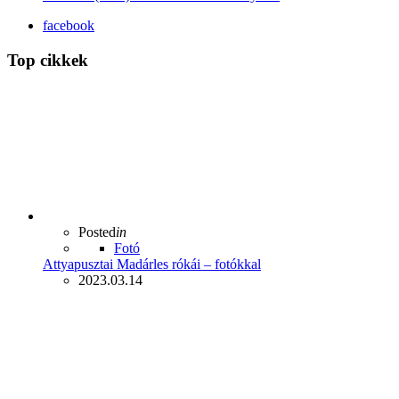
facebook
Top cikkek
Posted
in
Fotó
Attyapusztai Madárles rókái – fotókkal
2023.03.14