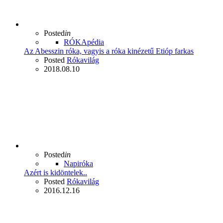
Posted
in
RÓKApédia
Az Abesszin róka, vagyis a róka kinézetű Etióp farkas
Posted
Rókavilág
2018.08.10
Posted
in
Napiróka
Azért is kidöntelek..
Posted
Rókavilág
2016.12.16