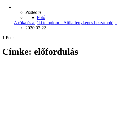
Posted
in
Fotó
A róka és a jáki templom – Attila fényképes beszámolója
2020.02.22
1 Posts
Címke:
előfordulás