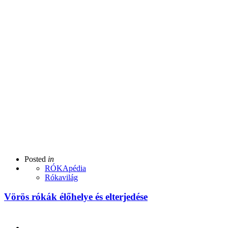
Posted
in
RÓKApédia
Rókavilág
Vörös rókák élőhelye és elterjedése