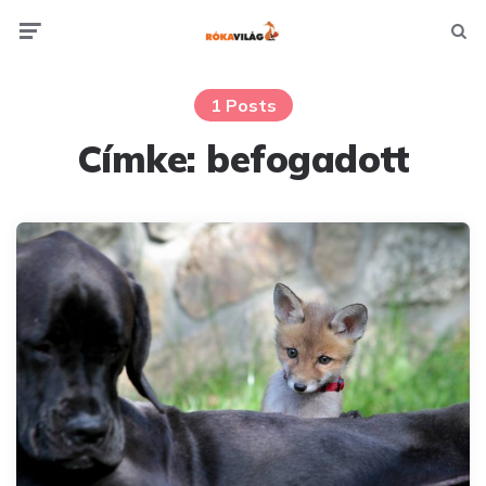
Menu
Searc
1 Posts
Címke:
befogadott