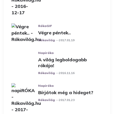
RókaGIF
Végre péntek..
Posted
Rókavilág
2017.01.19
Napiróka
A világ legboldogabb
rókája!
Posted
Rókavilág
2016.11.16
Napiróka
Bírjátok még a hideget?
Posted
Rókavilág
2017.01.23