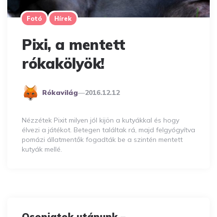
Fotó
Hírek
Pixi, a mentett
rókakölyök!
Posted
Rókavilág
2016.12.12
By
Nézzétek Pixit milyen jól kijön a kutyákkal és hogy
élvezi a játékot. Betegen találtak rá, majd felgyógyítva
pomázi állatmentők fogadták be a szintén mentett
kutyák mellé.
Osonjatok utánunk –