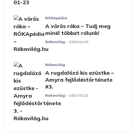
RÓKApédia
A vörös róka – Tudj meg
minél többet rólunk!
Posted
Rókavilág
2016.11.20
Rókavilág
A rugdalózó kis ezüstke –
Amyra fejlődéstörténete
#3.
Posted
Rókavilág
2017.07.22