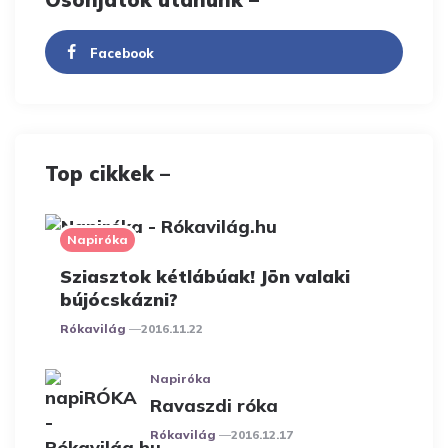
Facebook
Top cikkek –
Napiróka
Sziasztok kétlábúak! Jön valaki
bújócskázni?
Posted
Rókavilág
2016.11.22
Napiróka
Ravaszdi róka
Posted
Rókavilág
2016.12.17