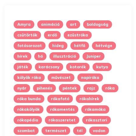
Amyra
animáció
art
boldogság
csütörtök
erdő
ezüstróka
fotósorozat
hideg
hétfő
hétvége
hírek
hó
illusztráció
Juniper
játék
karácsony
kotorék
kutya
kölyök róka
művészet
napiróka
nyár
pihenés
péntek
rajz
róka
róka bunda
rókafotó
rókahírek
rókakölyök
rókamentés
rókamóka
rókapédia
rókaszeretet
rókasztori
szombat
természet
tél
vadon