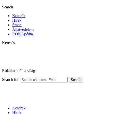
Search
Kotorék
Hírek
Sztori
Állatvédelem
RÓKApédia
Keresés
Rókáknak áll a világ!
Search for:
Search
Kotorék
Hírek