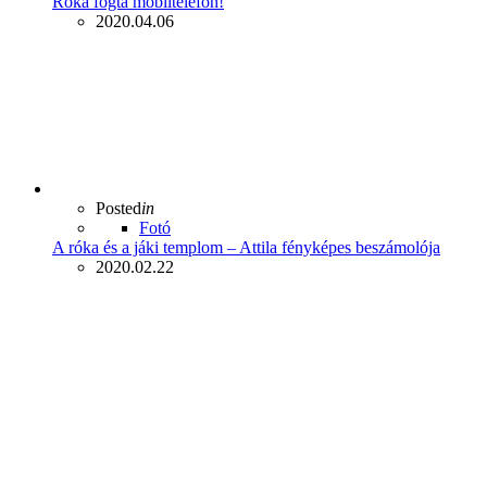
Róka fogta mobiltelefon!
2020.04.06
Posted
in
Fotó
A róka és a jáki templom – Attila fényképes beszámolója
2020.02.22