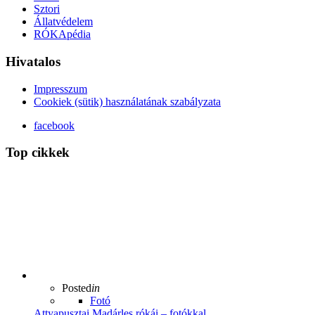
Sztori
Állatvédelem
RÓKApédia
Hivatalos
Impresszum
Cookiek (sütik) használatának szabályzata
facebook
Top cikkek
Posted
in
Fotó
Attyapusztai Madárles rókái – fotókkal