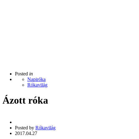
Posted
in
Napiróka
Rókavilág
Ázott róka
Posted by
Rókavilág
2017.04.27