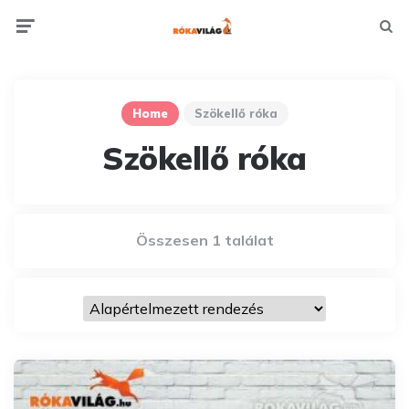
Menu
Searc
Home
Szökellő róka
Szökellő róka
Összesen 1 találat